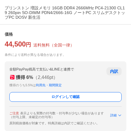
プリンストン 増設メモリ 16GB DDR4 2666MHz PC4-21300 CL1
9 260pin SO-DIMM PDN4/2666-16G ノートPC スリムデスクトッ
プPC DOSV 新生活
価格
44,500
円
送料無料
（
全国一律
）
条件により送料が異なる場合があります。
全額PayPay残高で支払い&LINEと連携で
内訳
獲得
6
%
（
2,446
pt）
獲得のうち5.5%は
利用先・期間限定
ログインして確認
ご注意
表示よりも実際の付与数・付与率が少ない場合があります
詳細
（付与上限、未確定の付与等）
原則税抜価格が対象です。特典詳細は内訳でご確認ください。