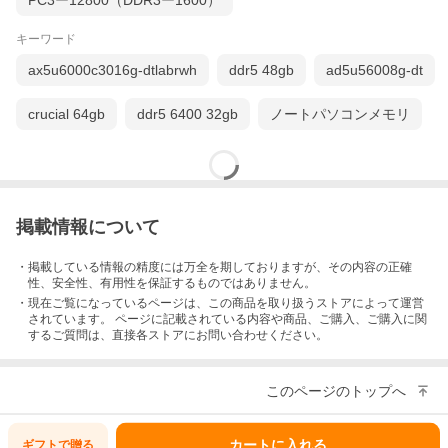
PC3ー12800（DDR3ー1600）
キーワード
ax5u6000c3016g-dtlabrwh
ddr5 48gb
ad5u56008g-dt
crucial 64gb
ddr5 6400 32gb
ノートパソコンメモリ
掲載情報について
・掲載している情報の精度には万全を期しておりますが、その内容の正確
性、安全性、有用性を保証するものではありません。
・現在ご覧になっているページは、この
商品
を取り扱うストアによって運営
されています。 ページに記載されている内容
や商品、ご購入
、ご購入に関
するご質問は、直接各ストアにお問い合わせください。
このページのトップへ
カートに入れる
ギフトで
贈る