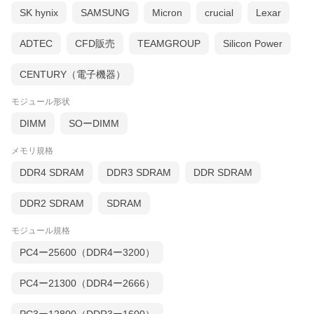
SK hynix
SAMSUNG
Micron
crucial
Lexar
ADTEC
CFD販売
TEAMGROUP
Silicon Power
CENTURY（電子機器）
モジュール形状
DIMM
SOーDIMM
メモリ規格
DDR4 SDRAM
DDR3 SDRAM
DDR SDRAM
DDR2 SDRAM
SDRAM
モジュール規格
PC4ー25600（DDR4ー3200）
PC4ー21300（DDR4ー2666）