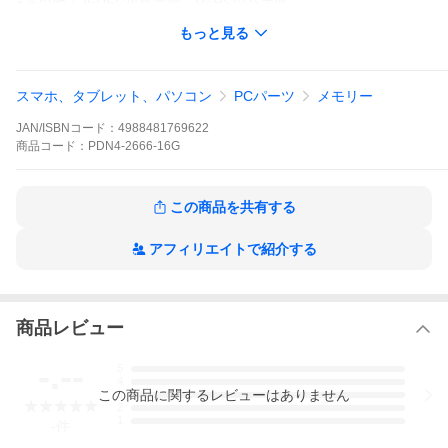
●その他：JEDEC規格準拠 RoHS指令準拠
もっと見る
プリンストン 増設メモリ 16GB DDR4 2666MHz PC4-21300 CL1
9 260pin SO-DIMM PDN4/2666-16G ノートPC スリムデスクトッ
プPC DOSV 新生活
スマホ、タブレット、パソコン
PCパーツ
メモリー
JAN/ISBNコード：
4988481769622
商品
コード：
PDN4-2666-16G
この商品を共有する
■カテゴリー
アフィリエイトで紹介する
メモリモジュール
>
DOS/Vノートブック用
>
DDR4/SO-DIMM/26
66MHz/PC4-21300
商品レビュー
プレゼント用ラッピングサービスを行っておりません。
-.--
5
ノート・デスクトップ用メモリモジュール
4
●型番：PDN4/2666-16G
この
商品
に関するレビューはありません
3
●容量：16GB
2
●対応機種：DOS/V・Windows
1
-
件
●ピン数：260PIN