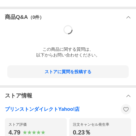
●モード：DDR4 PC4-21300 CL=19 Unbuffered SO-DIMM
●Parity/ECC：無し
●保証：永久保証
※正常な使用状態で故障した場合、修理は永久に無償で行いま
商品Q&A
（
0
件）
す。ただし、やむなく製造を中止した製品に関しては同等商品と
の交換となる場合がございます。
●詳細：DOS/V Windows DDR4 PC4-21300 2666MHz 260pi
n CL19 Unbuffered SO-DIMM 16GB
●その他：JEDEC規格準拠 RoHS指令準拠
対応パソコン（システム）はプリンストン公式サイトでご確認下
この
商品
に関する質問は、
さい。
以下からお問い合わせください。
ストアに質問を投稿する
ストア情報
プリンストンダイレクトYahoo!店
ストア評価
注文キャンセル発生率
4.79
0.23％