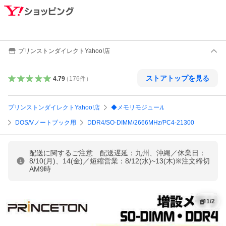
プリンストンダイレクトYahoo!店
ストアトップを見る
4.79
（
176
件
）
プリンストンダイレクトYahoo!店
◆メモリモジュール
DOS/Vノートブック用
DDR4/SO-DIMM/2666MHz/PC4-21300
配送に関するご注意 配送遅延：九州、沖縄／休業日：
8/10(月)、14(金)／短縮営業：8/12(水)~13(木)※注文締切
AM9時
1
/
2