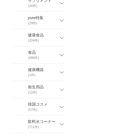
サプリメント
(
26
件)
pure特集
(
29
件)
健康食品
(
204
件)
食品
(
680
件)
健康機器
(
1
件)
衛生用品
(
12
件)
韓国コスメ
(
57
件)
飲料水コーナー
(
711
件)