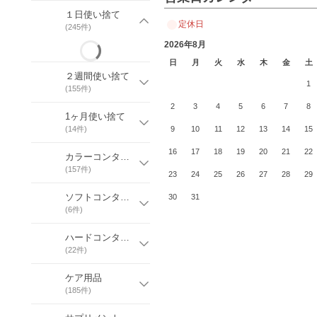
１日使い捨て
定休日
(
245
件)
2026年8月
日
月
火
水
木
金
土
２週間使い捨て
1
(
155
件)
2
3
4
5
6
7
8
1ヶ月使い捨て
(
14
件)
9
10
11
12
13
14
15
16
17
18
19
20
21
22
カラーコンタクト
(
157
件)
23
24
25
26
27
28
29
ソフトコンタクト
30
31
(
6
件)
ハードコンタクト
(
22
件)
ケア用品
(
185
件)