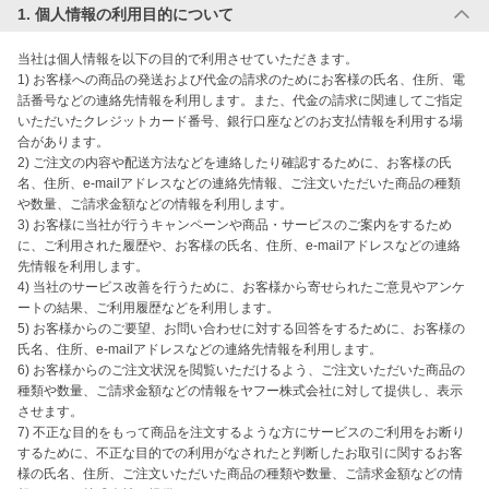
1. 個人情報の利用目的について
当社は個人情報を以下の目的で利用させていただきます。

1) お客様への商品の発送および代金の請求のためにお客様の氏名、住所、電
話番号などの連絡先情報を利用します。また、代金の請求に関連してご指定
いただいたクレジットカード番号、銀行口座などのお支払情報を利用する場
合があります。

2) ご注文の内容や配送方法などを連絡したり確認するために、お客様の氏
名、住所、e-mailアドレスなどの連絡先情報、ご注文いただいた商品の種類
や数量、ご請求金額などの情報を利用します。

3) お客様に当社が行うキャンペーンや商品・サービスのご案内をするため
に、ご利用された履歴や、お客様の氏名、住所、e-mailアドレスなどの連絡
先情報を利用します。

4) 当社のサービス改善を行うために、お客様から寄せられたご意見やアンケ
ートの結果、ご利用履歴などを利用します。

5) お客様からのご要望、お問い合わせに対する回答をするために、お客様の
氏名、住所、e-mailアドレスなどの連絡先情報を利用します。

6) お客様からのご注文状況を閲覧いただけるよう、ご注文いただいた商品の
種類や数量、ご請求金額などの情報をヤフー株式会社に対して提供し、表示
させます。

7) 不正な目的をもって商品を注文するような方にサービスのご利用をお断り
するために、不正な目的での利用がなされたと判断したお取引に関するお客
様の氏名、住所、ご注文いただいた商品の種類や数量、ご請求金額などの情