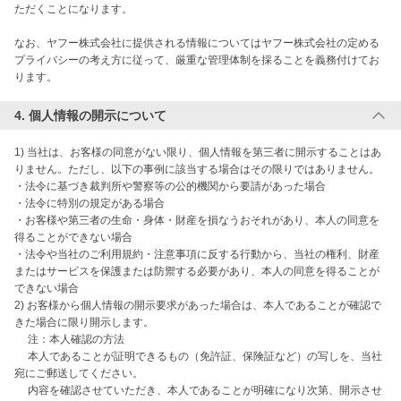
ただくことになります。

なお、ヤフー株式会社に提供される情報についてはヤフー株式会社の定める
プライバシーの考え方に従って、厳重な管理体制を採ることを義務付けてお
4. 個人情報の開示について
1) 当社は、お客様の同意がない限り、個人情報を第三者に開示することはあ
りません。ただし、以下の事例に該当する場合はその限りではありません。

・法令に基づき裁判所や警察等の公的機関から要請があった場合

・法令に特別の規定がある場合

・お客様や第三者の生命・身体・財産を損なうおそれがあり、本人の同意を
得ることができない場合

・法令や当社のご利用規約・注意事項に反する行動から、当社の権利、財産
またはサービスを保護または防禦する必要があり、本人の同意を得ることが
できない場合

2) お客様から個人情報の開示要求があった場合は、本人であることが確認で
きた場合に限り開示します。

　 注：本人確認の方法

　 本人であることが証明できるもの（免許証、保険証など）の写しを、当社
宛にご郵送してください。

　 内容を確認させていただき、本人であることが明確になり次第、開示させ