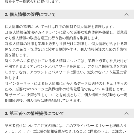
2. 個人情報の管理について
個人情報の管理について当社は以下の体制で個人情報を管理します。

1) 個人情報保護法やガイドラインに従って必要な社内体制を整備し、従業員
から個人情報の取扱を適正に行う旨の誓約書を取得します。

2) 個人情報の利用を業務上必要な社員だけに制限し、個人情報が含まれる媒
体などの保管・管理などに関する規則を作り、個人情報保護のための予防措
置を講じます。

3) システムに保存されている個人情報については、業務上必要な社員だけが
利用できるようアカウントとパスワードを用意し、アクセス権限管理を実施
します。なお、アカウントとパスワードは漏えい、滅失のないよう厳重に管
理します。

4) インターネットによる個人情報にかかわるデータ伝送時のセキュリティの
ため、必要なWebページに業界標準の暗号化通信であるSSLを使用します。

5) サービスに支障が生じないことを前提として、個人情報の受領時から一定
3. 第三者への情報提供について
第三者提供についてご注文の際には、このプライバシーポリシーを理解のう
え、1．6）、7）に記載の情報提供がなされることに同意のうえ、ご注文い