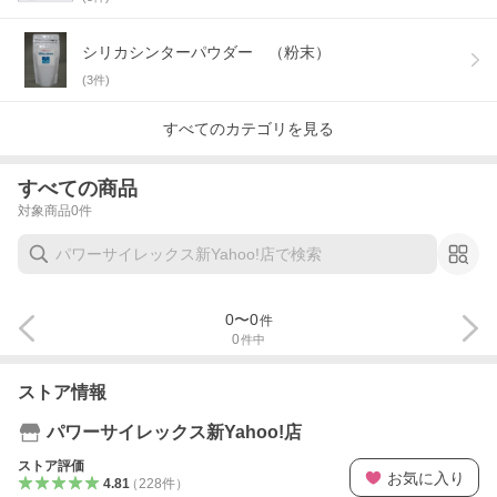
シリカシンターパウダー （粉末）
(
3
件)
すべてのカテゴリを見る
すべての商品
対象商品
0
件
0
〜
0
件
0
件中
ストア情報
パワーサイレックス新Yahoo!店
ストア評価
お気に入り
4.81
（
228
件
）