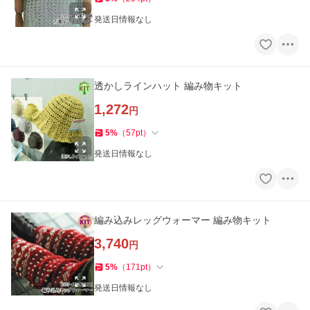
発送日情報なし
透かしラインハット 編み物キット
1,272
円
5
%
（
57
pt
）
発送日情報なし
編み込みレッグウォーマー 編み物キット
3,740
円
5
%
（
171
pt
）
発送日情報なし