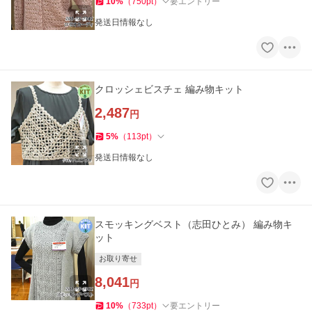
10
%
（
750
pt
）
要エントリー
発送日情報なし
クロッシェビスチェ 編み物キット
2,487
円
5
%
（
113
pt
）
発送日情報なし
スモッキングベスト（志田ひとみ） 編み物キ
ット
お取り寄せ
8,041
円
10
%
（
733
pt
）
要エントリー