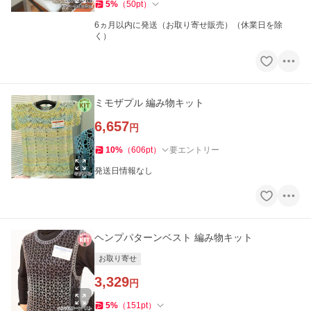
5
%
（
50
pt
）
6ヵ月以内に発送（お取り寄せ販売）（休業日を除
く）
ミモザプル 編み物キット
6,657
円
10
%
（
606
pt
）
要エントリー
発送日情報なし
ヘンプパターンベスト 編み物キット
お取り寄せ
3,329
円
5
%
（
151
pt
）