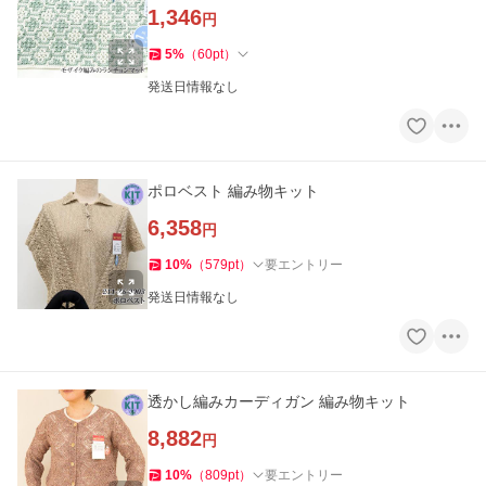
1,346
円
5
%
（
60
pt
）
発送日情報なし
ポロベスト 編み物キット
6,358
円
10
%
（
579
pt
）
要エントリー
発送日情報なし
透かし編みカーディガン 編み物キット
8,882
円
10
%
（
809
pt
）
要エントリー