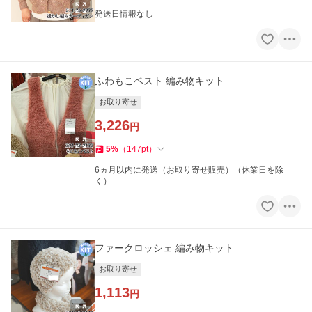
発送日情報なし
ふわもこベスト 編み物キット
お取り寄せ
3,226
円
5
%
（
147
pt
）
6ヵ月以内に発送（お取り寄せ販売）（休業日を除
く）
ファークロッシェ 編み物キット
お取り寄せ
1,113
円