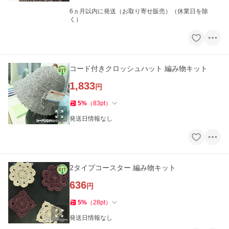
6ヵ月以内に発送（お取り寄せ販売）（休業日を除
く）
コード付きクロッシュハット 編み物キット
1,833
円
5
%
（
83
pt
）
発送日情報なし
2タイプコースター 編み物キット
636
円
5
%
（
28
pt
）
発送日情報なし