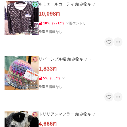
ルミエールカーディ 編み物キット
10,098
円
10
%
（
921
pt
）
要エントリー
発送日情報なし
リバーシブル帽 編み物キット
1,833
円
5
%
（
83
pt
）
発送日情報なし
トリリアンマフラー 編み物キット
4,666
円