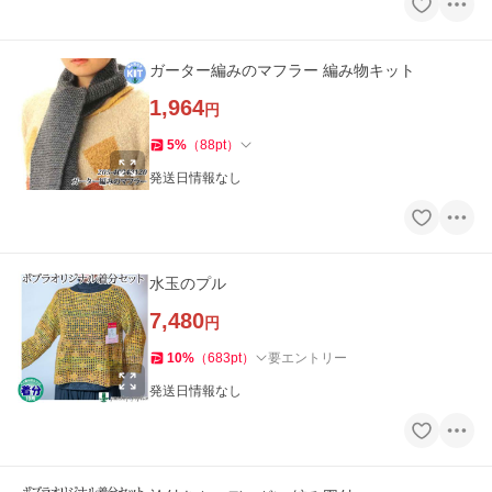
ガーター編みのマフラー 編み物キット
1,964
円
5
%
（
88
pt
）
発送日情報なし
水玉のプル
7,480
円
10
%
（
683
pt
）
要エントリー
発送日情報なし