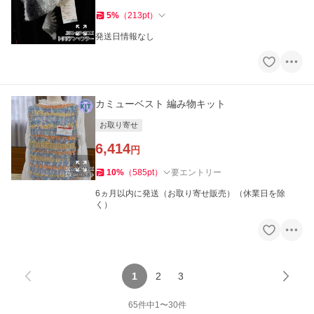
5
%
（
213
pt
）
発送日情報なし
カミューベスト 編み物キット
お取り寄せ
6,414
円
10
%
（
585
pt
）
要エントリー
6ヵ月以内に発送（お取り寄せ販売）（休業日を除
く）
1
2
3
65
件中
1
〜
30
件