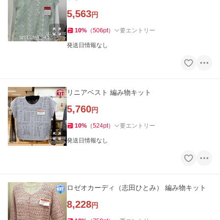
5,563
円
10
%
（
506
pt
）
要エントリー
発送日情報なし
リニアベスト 編み物キット
5,760
円
10
%
（
524
pt
）
要エントリー
発送日情報なし
ロゼオカーディ（志田ひとみ） 編み物キット
8,228
円