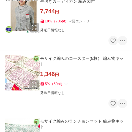
衿付きカーディガン 編み図付
7,744
円
10
%
（
706
pt
）
要エントリー
発送日情報なし
モザイク編みのコースター(5枚） 編み物キッ
ト
1,346
円
5
%
（
60
pt
）
発送日情報なし
モザイク編みのランチョンマット 編み物キッ
ト