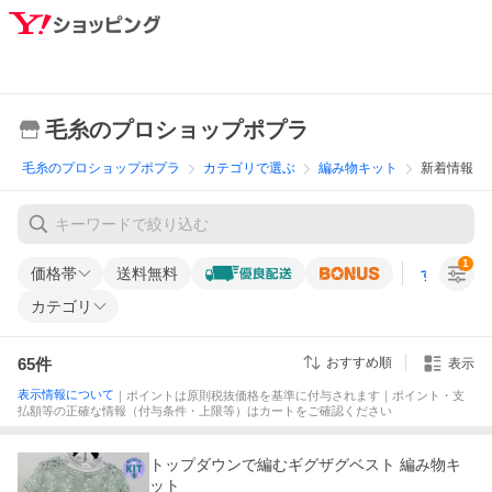
毛糸のプロショップポプラ
毛糸のプロショップポプラ
カテゴリで選ぶ
編み物キット
新着情報
1
価格帯
送料無料
すべての条
カテゴリ
65
件
おすすめ順
表示
表示情報について
｜ポイントは原則税抜価格を基準に付与されます｜ポイント・支
払額等の正確な情報（付与条件・上限等）はカートをご確認ください
トップダウンで編むギグザグベスト 編み物キ
ット