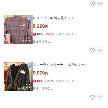
レリーフプル 編み物キット
8,228
円
10
%
（
750
pt
）
要エントリー
発送日情報なし
ファーラインカーディ 編み物キット
9,070
円
10
%
（
827
pt
）
要エントリー
発送日情報なし