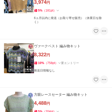
3,974
円
5
%
（
181
pt
）
6ヵ月以内に発送（お取り寄せ販売）（休業日を除
く）
ヴァークベスト 編み物キット
8,322
円
10
%
（
758
pt
）
要エントリー
発送日情報なし
方眼レースセーター 編み物キット
4,488
円
5
%
（
204
pt
）