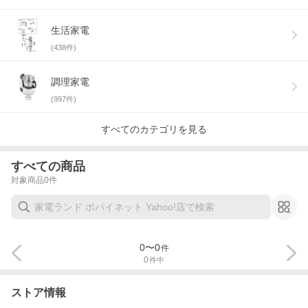
生活家電
(
438
件)
調理家電
(
997
件)
すべてのカテゴリを見る
すべての商品
対象商品
0
件
0
〜
0
件
0
件中
ストア情報