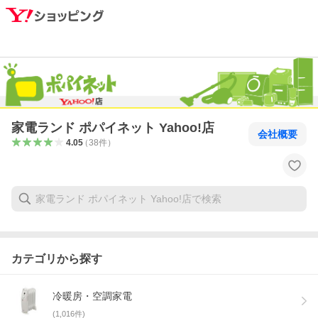
家電ランド ポパイネット Yahoo!店
会社概要
4.05
（
38
件
）
カテゴリから探す
冷暖房・空調家電
(
1,016
件)