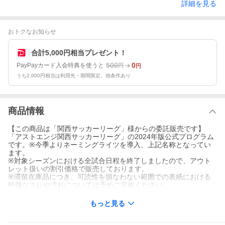
詳細を見る
おトクなお知らせ
合計5,000円相当プレゼント！
500
0
PayPayカード入会特典を使うと
円
円
うち2,000円相当は利用先・期間限定。他条件あり
商品情報
【この商品は「関西サッカーリーグ」様からの委託販売です】
「アストエンジ関西サッカーリーグ」の2024年版公式プログラム
です。※今季よりネーミングライツを導入、上記名称となってい
ます。
※対象シーズンにおける全試合日程を終了しましたので、アウト
レット扱いの割引価格で販売しております。
※滞留在庫品につき、可読性を損なわない範囲での表紙における
軽微なスレや汚れについては予めご容赦ください。
もっと見る