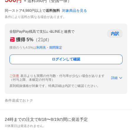
円
+ 送料
350
円
（
全国一律
）
同一ストア4,980円以上で
送料無料
対象商品を見る
条件により送料が異なる場合があります。
全額PayPay残高で支払い&LINEと連携で
内訳
獲得
5
%
（
21
pt）
獲得のうち4.5%は
利用先・期間限定
ログインして確認
ご注意
表示よりも実際の付与数・付与率が少ない場合があります
詳細
（付与上限、未確定の付与等）
原則税抜価格が対象です。特典詳細は内訳でご確認ください。
条件達成でおトク
24時までの注文で8/18〜8/19の間に発送予定
※休業日は発送されません。