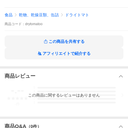
私が一番好きなミニトマト！皮が薄く割れやすいが甘みの奥にほ
のかな酸味があり、たまらないトマト
食品
乾物、乾燥豆類、缶詰
ドライトマト
上記の３種類を贅沢にもミックスでお送り致します。
商品
コード：
drytomatoo
この商品を共有する
アフィリエイトで紹介する
商品レビュー
-.--
5
4
この
商品
に関するレビューはありません
3
2
1
-
件
商品Q&A
（
0
件）