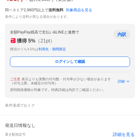
同一ストア2,980円以上で
送料無料
対象商品を見る
条件により送料が異なる場合があります。
全額PayPay残高で支払い&LINEと連携で
内訳
獲得
5
%
（
21
pt）
獲得のうち4.5%は
利用先・期間限定
ログインして確認
ご注意
表示よりも実際の付与数・付与率が少ない場合があります
詳細
（付与上限、未確定の付与等）
原則税抜価格が対象です。特典詳細は内訳でご確認ください。
条件達成でおトク
発送日情報なし
詳細を見る
置き配指定可