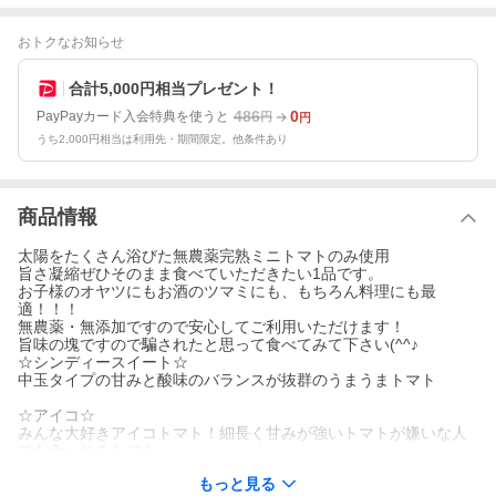
おトクなお知らせ
合計5,000円相当プレゼント！
486
0
PayPayカード入会特典を使うと
円
円
うち2,000円相当は利用先・期間限定。他条件あり
商品情報
太陽をたくさん浴びた無農薬完熟ミニトマトのみ使用
旨さ凝縮ぜひそのまま食べていただきたい1品です。
お子様のオヤツにもお酒のツマミにも、もちろん料理にも最
適！！！
無農薬・無添加ですので安心してご利用いただけます！
旨味の塊ですので騙されたと思って食べてみて下さい(^^♪
☆シンディースイート☆
中玉タイプの甘みと酸味のバランスが抜群のうまうまトマト
☆アイコ☆
みんな大好きアイコトマト！細長く甘みが強いトマトが嫌いな人
でも食べれるトマト
もっと見る
☆千果☆