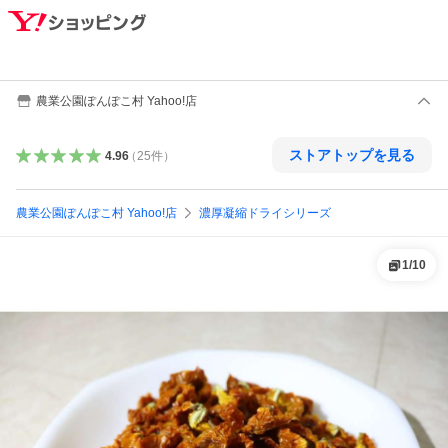
農業公園ぽんぽこ村 Yahoo!店
ストアトップを見る
4.96
（
25
件
）
農業公園ぽんぽこ村 Yahoo!店
濃厚凝縮ドライシリーズ
1
/
10