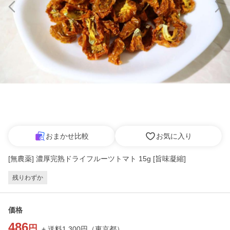
おまかせ比較
お気に入り
[無農薬] 濃厚完熟ドライフルーツトマト 15g [旨味凝縮]
残りわずか
価格
486
円
+ 送料
1,300
円
（
東京都
）