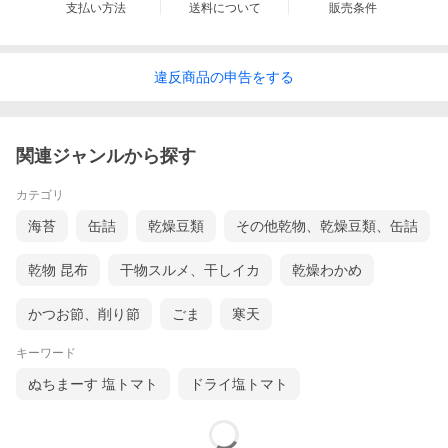
支払い方法
送料について
販売条件
違反
商品の
申告をする
関連ジャンルから探す
カテゴリ
海苔
缶詰
乾燥豆類
その他乾物、乾燥豆類、缶詰
乾物 昆布
干物スルメ、干しイカ
乾燥わかめ
かつお節、削り節
ごま
寒天
キーワード
ぬちまーす 塩トマト
ドライ塩トマト