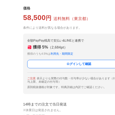
価格
58,500
円
送料無料
（
東京都
）
条件により送料が異なる場合があります。
全額PayPay残高で支払い&LINEと連携で
獲得
5
%
（
2,684
pt）
獲得のうち4.5%は
利用先・期間限定
ログインして確認
ご注意
表示よりも実際の付与数・付与率が少ない場合があります（
与上限、未確定の付与等）
原則税抜価格が対象です。特典詳細は内訳でご確認ください。
14時までの注文で当日発送
※休業日は発送されません。