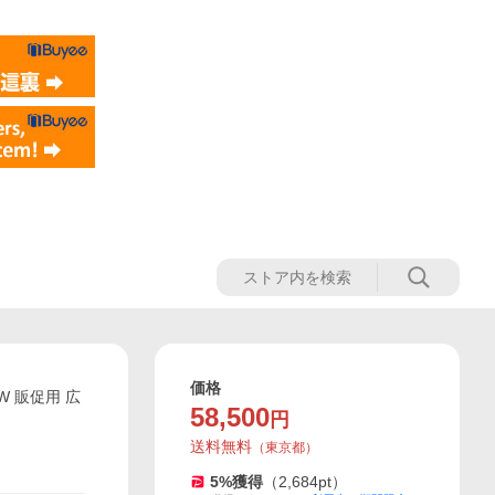
価格
W 販促用 広
58,500
円
送料無料
（
東京都
）
5
%獲得
（
2,684
pt）