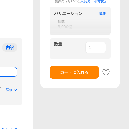
獲得のうち4.5%は
利用先・期間限定
バリエーション
変更
個数
9,000個
数量
内訳
カートに入れる
付
詳細