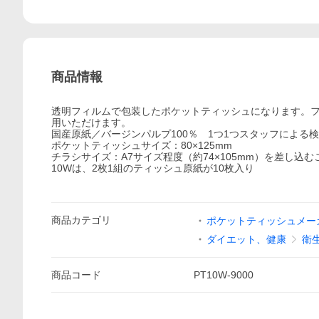
商品情報
透明フィルムで包装したポケットティッシュになります。フ
用いただけます。
国産原紙／バージンパルプ100％ 1つ1つスタッフによる
ポケットティッシュサイズ：80×125mm
チラシサイズ：A7サイズ程度（約74×105mm）を差し込
10Wは、2枚1組のティッシュ原紙が10枚入り
商品
カテゴリ
ポケットティッシュメー
ダイエット、健康
衛
商品
コード
PT10W-9000