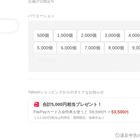
お届け日指定可
バリエーション
500個
1,000個
2,000個
3,000個
4,00
5,000個
6,000個
7,000個
8,000個
9,0
10,000個
Yahoo!ショッピングからのオトクなお知らせ
合計5,000円相当プレゼント！
58,500
53,500
PayPayカード入会特典を使うと
円
円
うち2,000円相当は利用先・期間限定。他条件あり
違反申告