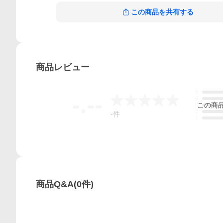
この商品を共有する
商品
レビュー
5
-.--
4
この
商
3
2
-
件
1
商品Q&A
(
0
件)