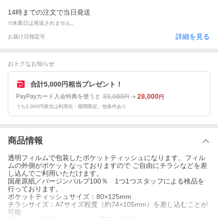
14時までの注文で当日発送
※休業日は発送されません。
詳細を見る
お届け日指定可
おトクなお知らせ
合計5,000円相当プレゼント！
33,000
28,000
PayPayカード入会特典を使うと
円
円
うち2,000円相当は利用先・期間限定。他条件あり
商品情報
透明フィルムで包装したポケットティッシュになります。フィル
ムの外側がポケットなっておりますので ご自由にチラシなどを差
し込んでご利用いただけます。
国産原紙／バージンパルプ100％ 1つ1つスタッフによる検品を
行っております。
ポケットティッシュサイズ：80×125mm
チラシサイズ：A7サイズ程度（約74×105mm）を差し込むことが
可能