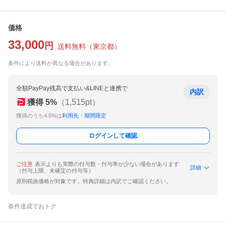
価格
33,000
円
送料無料
（
東京都
）
条件により送料が異なる場合があります。
全額PayPay残高で支払い&LINEと連携で
内訳
獲得
5
%
（
1,515
pt）
獲得のうち4.5%は
利用先・期間限定
ログインして確認
ご注意
表示よりも実際の付与数・付与率が少ない場合があります
詳細
（付与上限、未確定の付与等）
原則税抜価格が対象です。特典詳細は内訳でご確認ください。
条件達成でおトク