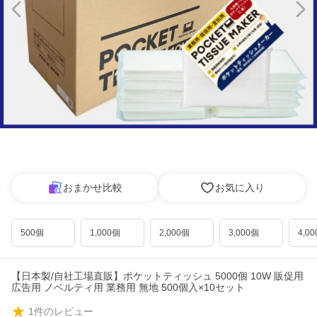
おまかせ比較
お気に入り
500個
1,000個
2,000個
3,000個
4,0
【日本製/自社工場直販】ポケットティッシュ 5000個 10W 販促用
広告用 ノベルティ用 業務用 無地 500個入×10セット
1
件のレビュー