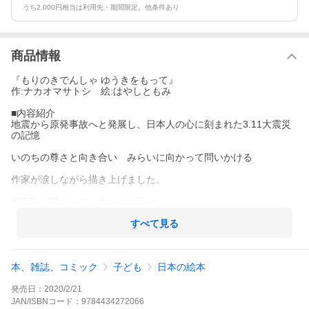
うち2,000円相当は利用先・期間限定。他条件あり
商品情報
『もりのきでんしゃ ゆうきをもって』
作:ナカオマサトシ 絵:はやしともみ
■内容紹介
地震から原発事故へと発展し、日本人の心に刻まれた3.11大震災
の記憶
いのちの尊さと向き合い みらいに向かって問いかける
作家が涙しながら描き上げました。
■B5判 32ページ オールカラー
すべて見る
本、雑誌、コミック
子ども
日本の絵本
発売日：
2020/2/21
JAN/ISBNコード：
9784434272066