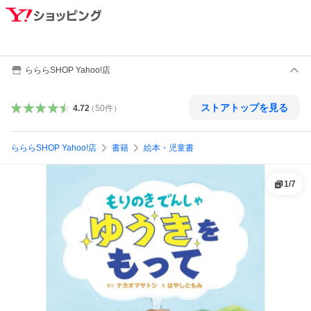
らららSHOP Yahoo!店
ストアトップを見る
4.72
（
50
件
）
らららSHOP Yahoo!店
書籍
絵本・児童書
1
/
7