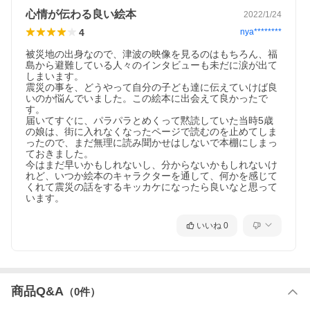
心情が伝わる良い絵本
2022/1/24
4
nya********
被災地の出身なので、津波の映像を見るのはもちろん、福
島から避難している人々のインタビューも未だに涙が出て
しまいます。

震災の事を、どうやって自分の子ども達に伝えていけば良
いのか悩んでいました。この絵本に出会えて良かったで
す。

届いてすぐに、パラパラとめくって黙読していた当時5歳
の娘は、街に入れなくなったページで読むのを止めてしま
ったので、まだ無理に読み聞かせはしないで本棚にしまっ
ておきました。

今はまだ早いかもしれないし、分からないかもしれないけ
れど、いつか絵本のキャラクターを通して、何かを感じて
くれて震災の話をするキッカケになったら良いなと思って
います。
いいね
0
商品Q&A
（
0
件）