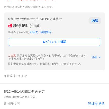
条件により送料が異なる場合があります。
全額PayPay残高で支払い&LINEと連携で
内訳
獲得
5
%
（
65
pt）
獲得のうち4.5%は
利用先・期間限定
ログインして確認
ご注意
表示よりも実際の付与数・付与率が少ない場合があります
詳細
（付与上限、未確定の付与等）
原則税抜価格が対象です。特典詳細は内訳でご確認ください。
条件達成でおトク
8/12〜8/14の間に発送予定
※休業日は発送されません。
詳細を見る
置き配指定可