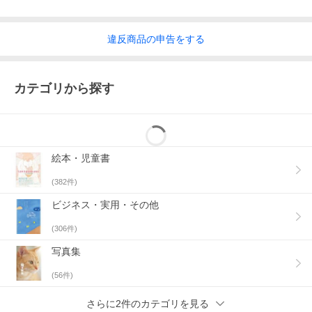
違反
商品の
申告をする
カテゴリから探す
絵本・児童書
(
382
件)
ビジネス・実用・その他
(
306
件)
写真集
(
56
件)
さらに2件のカテゴリを見る