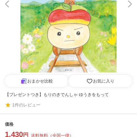
おまかせ比較
お気に入り
【プレゼントつき】もりのきでんしゃ ゆうきをもって
1
件のレビュー
価格
1,430
円
送料無料
（
全国一律
）