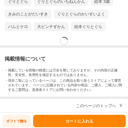
ぐりとぐら
ぐりとぐらのいちねんかん
絵本 3歳
きみのことがだいすき
ぐりとぐらのかいすいよく
バムとケロ
大ピンチずかん
絵本ぐりとぐら
掲載情報について
・掲載している情報の精度には万全を期しておりますが、その内容の正確
性、安全性、有用性を保証するものではありません。
・現在ご覧になっているページは、この
商品
を取り扱うストアによって運営
されています。 ページに記載されている内容
や商品、ご購入
、ご購入に関
するご質問は、直接各ストアにお問い合わせください。
このページのトップへ
カートに入れる
ギフトで
贈る