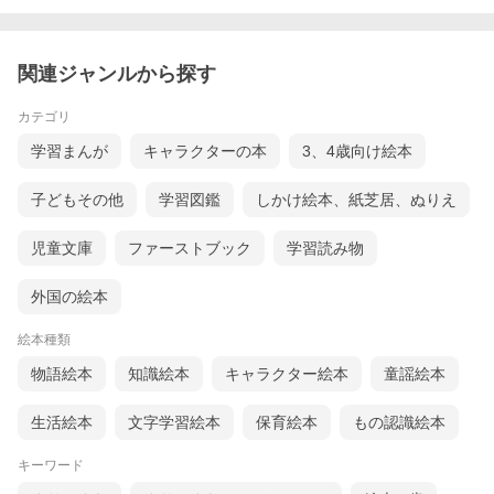
関連ジャンルから探す
カテゴリ
学習まんが
キャラクターの本
3、4歳向け絵本
子どもその他
学習図鑑
しかけ絵本、紙芝居、ぬりえ
児童文庫
ファーストブック
学習読み物
外国の絵本
絵本種類
物語絵本
知識絵本
キャラクター絵本
童謡絵本
生活絵本
文字学習絵本
保育絵本
もの認識絵本
キーワード