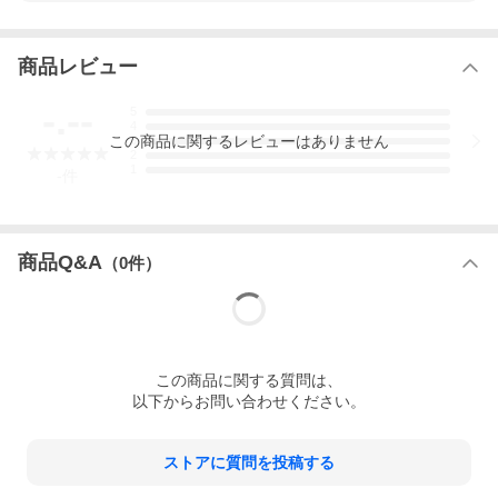
光学ズーム倍率
20倍
フィルター径
商品レビュー
58mm
電源キット
-.--
5
付属バッテリーパックBP-820、USB電源アダプターPD-E1
4
この
商品
に関するレビューはありません
3
本体重量
2
1
-
件
740g
本体サイズ(H)
84mm
本体サイズ(W)
商品Q&A
（
0
件）
109mm
本体サイズ(D)
182mm
電気用品安全法(本体)
非対象
この
商品
に関する質問は、
以下からお問い合わせください。
電気用品安全法(付属品等)
適合/例外承認
電気用品安全法(備考)
ストアに質問を投稿する
対象同梱品ありUSB電源アダプターPD-E1