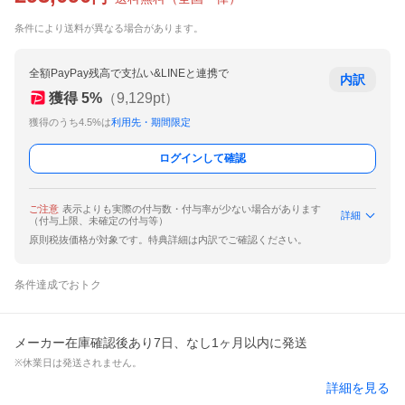
条件により送料が異なる場合があります。
全額PayPay残高で支払い&LINEと連携で
内訳
獲得
5
%
（
9,129
pt）
獲得のうち4.5%は
利用先・期間限定
ログインして確認
ご注意
表示よりも実際の付与数・付与率が少ない場合があります
詳細
（付与上限、未確定の付与等）
原則税抜価格が対象です。特典詳細は内訳でご確認ください。
条件達成でおトク
メーカー在庫確認後あり7日、なし1ヶ月以内に発送
※休業日は発送されません。
詳細を見る