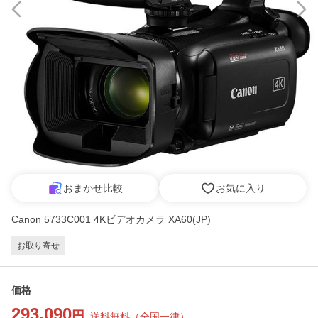
おまかせ比較
お気に入り
Canon 5733C001 4Kビデオカメラ XA60(JP)
お取り寄せ
価格
293,090
円
送料無料
（
全国一律
）