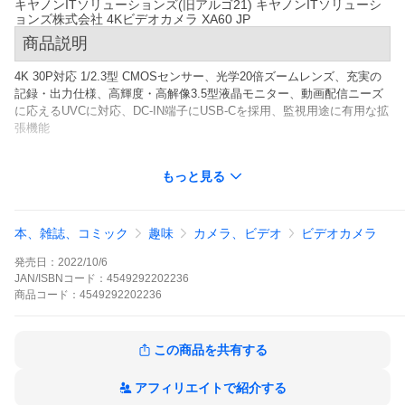
キヤノンITソリューションズ(旧アルゴ21) キヤノンITソリューシ
ョンズ株式会社 4Kビデオカメラ XA60 JP
商品説明
4K 30P対応 1/2.3型 CMOSセンサー、光学20倍ズームレンズ、充実の
記録・出力仕様、高輝度・高解像3.5型液晶モニター、動画配信ニーズ
に応えるUVCに対応、DC-IN端子にUSB-Cを採用、監視用途に有用な拡
張機能
詳細スペック
もっと見る
記録メディア(動画)
SDカード（2スロット）SD/SDHC/SDXCカード（UHS-II非対応）
本、雑誌、コミック
趣味
カメラ、ビデオ
ビデオカメラ
記録メディア(静止画)
発売日：
2022/10/6
SDカード（2スロット）SD/SDHC/SDXCカード（UHS-II非対応）
JAN/ISBNコード：
4549292202236
有効画素数(動画)
商品
コード：
4549292202236
829万画素
CCD数・仕様
1/2.3型CMOSセンサー
この商品を共有する
モニタサイズ
3.5型
アフィリエイトで紹介する