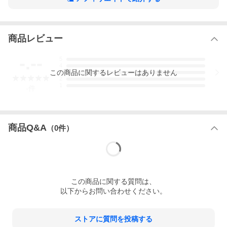
有効画素数(動画)
850万画素
CCD数・仕様
商品レビュー
1/2.5型ExmorRCMOSイメージセンサー
-.--
光学ズーム倍率
5
4
20倍
この
商品
に関するレビューはありません
3
2
デジタルズーム
1
-
件
30倍
本体重量
2000g
商品Q&A
本体サイズ(H)
（
0
件）
184mm
本体サイズ(W)
157mm
本体サイズ(D)
この
商品
に関する質問は、
200mm
以下からお問い合わせください。
電気用品安全法(本体)
非対象
電気用品安全法(付属品等)
ストアに質問を投稿する
適合/例外承認