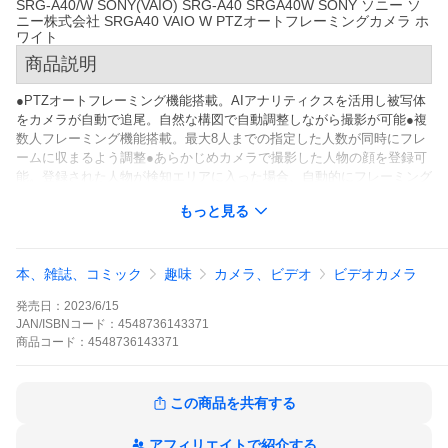
SRG-A40/W SONY(VAIO) SRG-A40 SRGA40W SONY ソニー ソ
ニー株式会社 SRGA40 VAIO W PTZオートフレーミングカメラ ホ
ワイト
商品説明
●PTZオートフレーミング機能搭載。AIアナリティクスを活用し被写体
をカメラが自動で追尾。自然な構図で自動調整しながら撮影が可能●複
数人フレーミング機能搭載。最大8人までの指定した人数が同時にフレ
ームに収まるよう調整●あらかじめカメラで撮影した人物の顔を登録可
能。登録された人物が検知エリアに入った場合、自動的にフレーミング
を開始●画面内にとらえる被写体のサイズ、位置をWeb UI上から詳細に
もっと見る
設定可能。被写体のサイズは24段階に調整可能●付属のIRリモコンのO
N/OFFボタンでオートフレーミングのスタート/ストップの操作に加
え、「FUNC.」ボタンでフレームに収める1人または複数人の切り替え
が可能●光学40倍の高倍率ズーム搭載●暗所でも高感度・低ノイズでの
本、雑誌、コミック
趣味
カメラ、ビデオ
ビデオカメラ
撮影が可能な4K対応裏面照射型CMOSイメージセンサー“Exmor R”を搭
発売日：
2023/6/15
載●PoE＋＋（IEEE802.3bt Type4 Class8：90W）での給電に対応● 最
JAN/ISBNコード：
4548736143371
大100個まで登録・呼び出しできるプリセット機能を搭載●映像はSDI/H
商品
コード：
4548736143371
DMI/IPで出力可能。● 低照度時はモノクロ映像に切り替え、暗所でも
撮影を可能にするDay&Night機能を搭載●オートフレーミング中である
ことを知らせるタリーランプを装備●天吊り設置可能
この商品を共有する
詳細スペック
アフィリエイトで紹介する