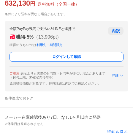
632,130
円
送料無料
（
全国一律
）
条件により送料が異なる場合があります。
全額PayPay残高で支払い&LINEと連携で
内訳
獲得
5
%
（
13,906
pt）
獲得のうち4.5%は
利用先・期間限定
ログインして確認
ご注意
表示よりも実際の付与数・付与率が少ない場合があります
詳細
（付与上限、未確定の付与等）
原則税抜価格が対象です。特典詳細は内訳でご確認ください。
条件達成でおトク
メーカー在庫確認後あり7日、なし1ヶ月以内に発送
※休業日は発送されません。
詳細を見る