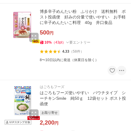
博多辛子めんたい粉 ふりかけ 送料無料 ポ
スト投函便 好みの分量で使いやすい お手軽
に辛子めんたいこ料理 40g 井口食品
500
円
10
%
（
43
pt
）
要エントリー
4.33
（
58
件
）
8〜10日以内に発送（休業日を除く）
はごろもフーズ
はごろもフーズ使いやすい パウチタイプ シ
ーチキンSmile 純50ｇ 12袋セット ポスト投
函便
お取り寄せ
2,200
円