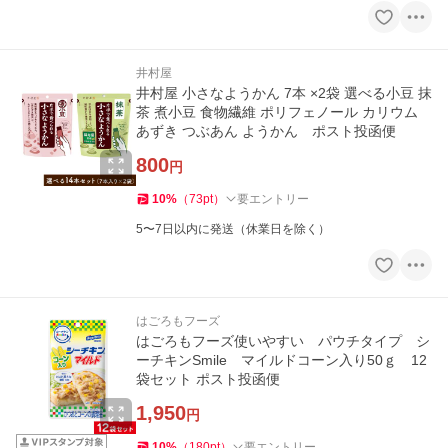
井村屋
井村屋 小さなようかん 7本 ×2袋 選べる小豆 抹
茶 煮小豆 食物繊維 ポリフェノール カリウム
あずき つぶあん ようかん ポスト投函便
800
円
10
%
（
73
pt
）
要エントリー
5〜7日以内に発送（休業日を除く）
はごろもフーズ
はごろもフーズ使いやすい パウチタイプ シ
ーチキンSmile マイルドコーン入り50ｇ 12
袋セット ポスト投函便
1,950
円
10
%
（
180
pt
）
要エントリー