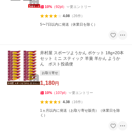
10
%
（
92
pt
）
要エントリー
4.08
（
26
件
）
5〜7日以内に発送（休業日を除く）
井村屋 スポーツようかん ポケット 18g×20本
セット ミニ スティック 羊羹 羊かん ようか
ん ポスト投函便
お取り寄せ
1,180
円
10
%
（
107
pt
）
要エントリー
4.38
（
16
件
）
1ヵ月以内に発送（お取り寄せ販売）（休業日を除
く）