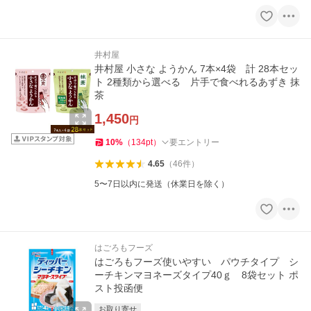
井村屋
井村屋 小さな ようかん 7本×4袋 計 28本セッ
ト 2種類から選べる 片手で食べれるあずき 抹
茶
1,450
円
10
%
（
134
pt
）
要エントリー
4.65
（
46
件
）
5〜7日以内に発送（休業日を除く）
はごろもフーズ
はごろもフーズ使いやすい パウチタイプ シ
ーチキンマヨネーズタイプ40ｇ 8袋セット ポ
スト投函便
お取り寄せ