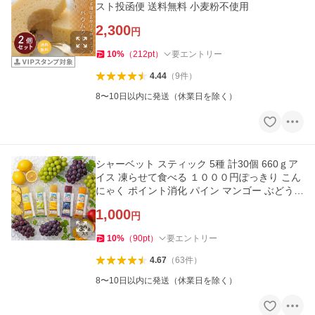
スト投函便 送料無料 小麦粉不使用
2,300
円
10
%
（
212
pt
）
要エントリー
4.44
（
9
件
）
8〜10日以内に発送（休業日を除く）
シャーベット スティック 5種 計30個 660ｇア
イス 凍らせて食べる １０００円ぽっきり こん
にゃく ポイント消化 パイン マンゴー ぶどう
レモン マスカット
1,000
円
10
%
（
90
pt
）
要エントリー
4.67
（
63
件
）
8〜10日以内に発送（休業日を除く）