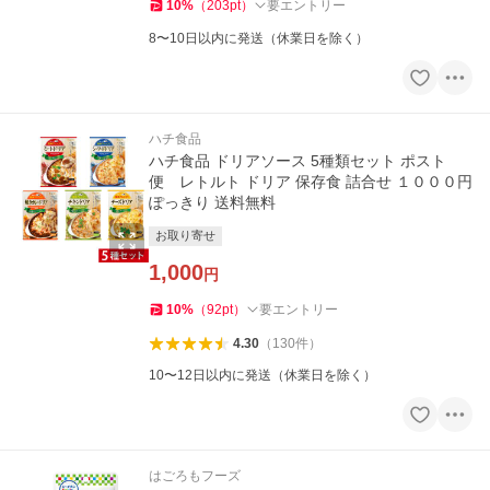
10
%
（
203
pt
）
要エントリー
8〜10日以内に発送（休業日を除く）
ハチ食品
ハチ食品 ドリアソース 5種類セット ポスト
便 レトルト ドリア 保存食 詰合せ １０００円
ぽっきり 送料無料
お取り寄せ
1,000
円
10
%
（
92
pt
）
要エントリー
4.30
（
130
件
）
10〜12日以内に発送（休業日を除く）
はごろもフーズ