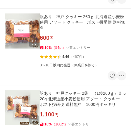
訳あり 神戸 クッキー 260ｇ 北海道産小麦粉
使用 アソート クッキー ポスト投函便 送料無
料
600
円
10
%
（
54
pt
）
要エントリー
4.46
（
467
件
）
8〜10日以内に発送（休業日を除く）
訳あり 神戸クッキー 2袋 （1袋260ｇ） 計5
20g 北海道産小麦粉使用 アソート クッキー
ポスト投函便 送料無料 1000円ポッキリ
1,100
円
10
%
（
100
pt
）
要エントリー