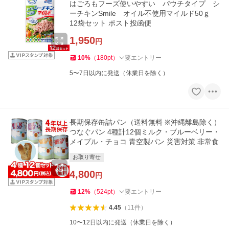
はごろもフーズ使いやすい パウチタイプ シ
ーチキンSmile オイル不使用マイルド50ｇ
12袋セット ポスト投函便
1,950
円
10
%
（
180
pt
）
要エントリー
5〜7日以内に発送（休業日を除く）
長期保存缶詰パン（送料無料 ※沖縄離島除く）
つなぐパン 4種計12個ミルク・ブルーベリー・
メイプル・チョコ 青空製パン 災害対策 非常食
お取り寄せ
4,800
円
12
%
（
524
pt
）
要エントリー
4.45
（
11
件
）
10〜12日以内に発送（休業日を除く）