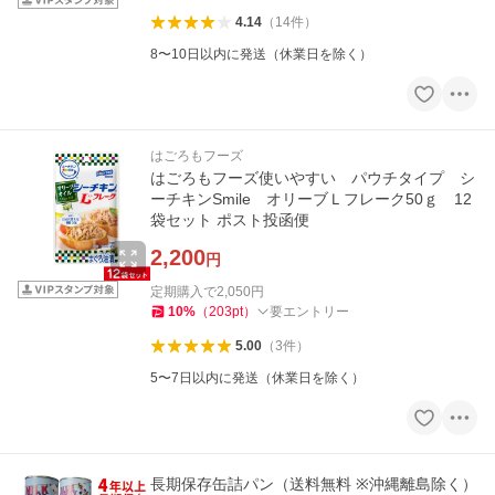
4.14
（
14
件
）
8〜10日以内に発送（休業日を除く）
はごろもフーズ
はごろもフーズ使いやすい パウチタイプ シ
ーチキンSmile オリーブＬフレーク50ｇ 12
袋セット ポスト投函便
2,200
円
定期購入で
2,050
円
10
%
（
203
pt
）
要エントリー
5.00
（
3
件
）
5〜7日以内に発送（休業日を除く）
長期保存缶詰パン（送料無料 ※沖縄離島除く）