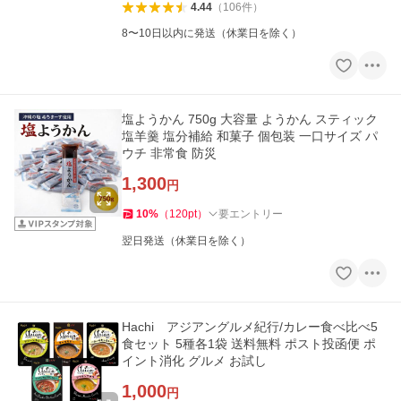
4.44
（
106
件
）
8〜10日以内に発送（休業日を除く）
塩ようかん 750g 大容量 ようかん スティック
塩羊羹 塩分補給 和菓子 個包装 一口サイズ パ
ウチ 非常食 防災
1,300
円
10
%
（
120
pt
）
要エントリー
翌日発送（休業日を除く）
Hachi アジアングルメ紀行/カレー食べ比べ5
食セット 5種各1袋 送料無料 ポスト投函便 ポ
イント消化 グルメ お試し
1,000
円