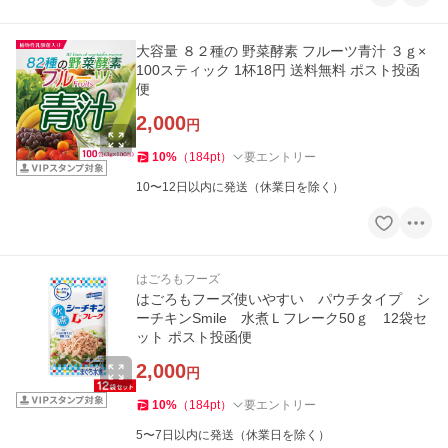
大容量 ８２種の 野菜酵素 フルーツ青汁 ３ｇ×
100スティック 1杯18円 送料無料 ポスト投函
便
2,000
円
10
%
（
184
pt
）
要エントリー
10〜12日以内に発送（休業日を除く）
はごろもフーズ
はごろもフーズ使いやすい パウチタイプ シ
ーチキンSmile 水煮Ｌフレーク50ｇ 12袋セ
ット ポスト投函便
2,000
円
10
%
（
184
pt
）
要エントリー
5〜7日以内に発送（休業日を除く）