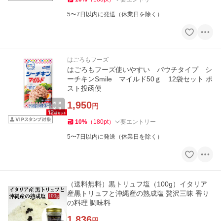
5〜7日以内に発送（休業日を除く）
はごろもフーズ
はごろもフーズ使いやすい パウチタイプ シ
ーチキンSmile マイルド50ｇ 12袋セット ポ
スト投函便
1,950
円
10
%
（
180
pt
）
要エントリー
5〜7日以内に発送（休業日を除く）
（送料無料）黒トリュフ塩（100g）イタリア
産黒トリュフと沖縄産の熟成塩 贅沢三昧 香り
の料理 調味料
1,836
円