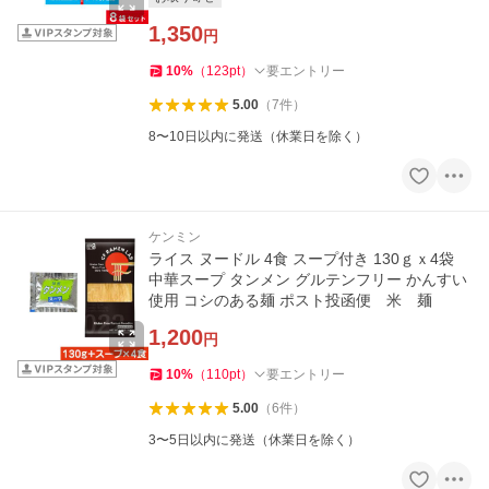
1,350
円
10
%
（
123
pt
）
要エントリー
5.00
（
7
件
）
8〜10日以内に発送（休業日を除く）
ケンミン
ライス ヌードル 4食 スープ付き 130ｇｘ4袋
中華スープ タンメン グルテンフリー かんすい
使用 コシのある麺 ポスト投函便 米 麺
1,200
円
10
%
（
110
pt
）
要エントリー
5.00
（
6
件
）
3〜5日以内に発送（休業日を除く）