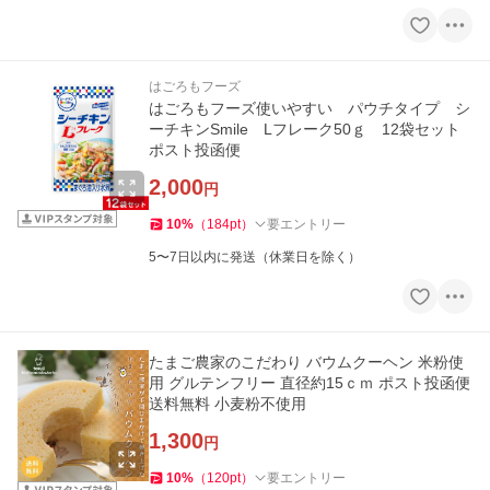
はごろもフーズ
はごろもフーズ使いやすい パウチタイプ シ
ーチキンSmile Lフレーク50ｇ 12袋セット
ポスト投函便
2,000
円
10
%
（
184
pt
）
要エントリー
5〜7日以内に発送（休業日を除く）
たまご農家のこだわり バウムクーヘン 米粉使
用 グルテンフリー 直径約15ｃｍ ポスト投函便
送料無料 小麦粉不使用
1,300
円
10
%
（
120
pt
）
要エントリー