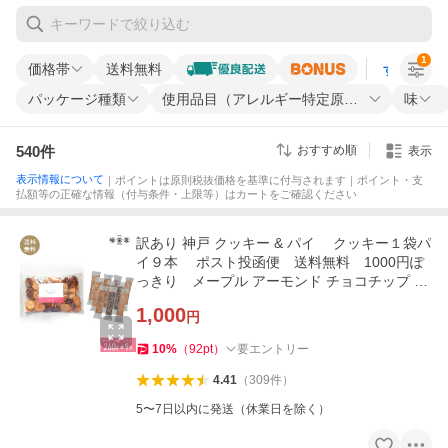
1
価格帯
送料無料
すべての条
パッケージ種類
使用品目（アレルギー特定原材料等）
味
540
件
おすすめ順
表示
表示情報について
｜ポイントは原則税抜価格を基準に付与されます｜ポイント・支
払額等の正確な情報（付与条件・上限等）はカートをご確認ください
訳あり 神戸 クッキー & パイ クッキー１袋パ
イ９本 ポスト投函便 送料無料 1000円ぽ
っきり メープル アーモンド チョコチップ シ
ョコラ
1,000
円
10
%
（
92
pt
）
要エントリー
4.41
（
309
件
）
5〜7日以内に発送（休業日を除く）