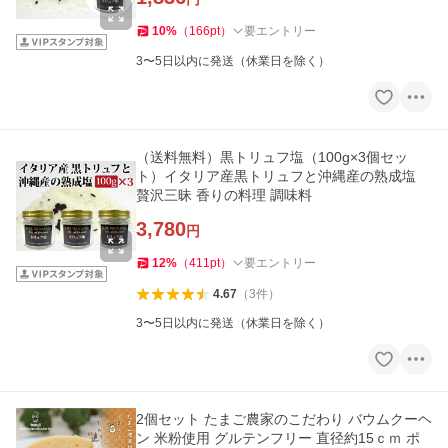
10
%
（
166
pt
）
要エントリー
3〜5日以内に発送（休業日を除く）
（送料無料）黒トリュフ塩（100g×3個セッ
ト）イタリア産黒トリュフと沖縄産の熟成塩
贅沢三昧 香りの料理 調味料
3,780
円
12
%
（
411
pt
）
要エントリー
4.67
（
3
件
）
3〜5日以内に発送（休業日を除く）
2個セット たまご農家のこだわり バウムクーヘ
ン 米粉使用 グルテンフリー 直径約15ｃｍ ポ