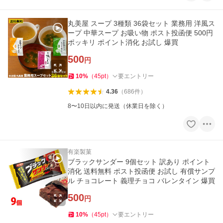
丸美屋 スープ 3種類 36袋セット 業務用 洋風ス
ープ 中華スープ お吸い物 ポスト投函便 500円
ポッキリ ポイント消化 お試し 爆買
500
円
10
%
（
45
pt
）
要エントリー
4.36
（
686
件
）
8〜10日以内に発送（休業日を除く）
有楽製菓
ブラックサンダー 9個セット 訳あり ポイント
消化 送料無料 ポスト投函便 お試し 有償サンプ
ル チョコレート 義理チョコ バレンタイン 爆買
500
円
10
%
（
45
pt
）
要エントリー