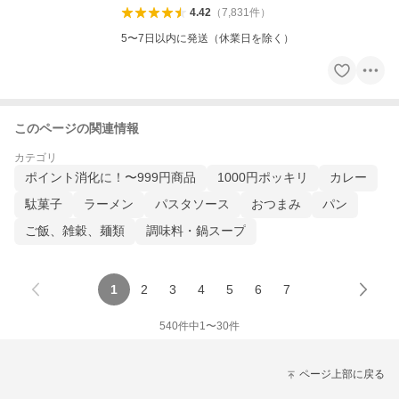
4.42
（
7,831
件
）
5〜7日以内に発送（休業日を除く）
このページの関連情報
カテゴリ
ポイント消化に！〜999円商品
1000円ポッキリ
カレー
駄菓子
ラーメン
パスタソース
おつまみ
パン
ご飯、雑穀、麺類
調味料・鍋スープ
1
2
3
4
5
6
7
540
件中
1
〜
30
件
ページ上部に戻る