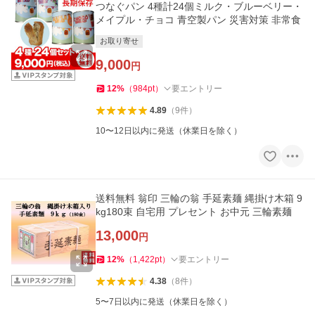
つなぐパン 4種計24個ミルク・ブルーベリー・
メイプル・チョコ 青空製パン 災害対策 非常食
お取り寄せ
9,000
円
12
%
（
984
pt
）
要エントリー
4.89
（
9
件
）
10〜12日以内に発送（休業日を除く）
送料無料 翁印 三輪の翁 手延素麺 縄掛け木箱 9
kg180束 自宅用 プレセント お中元 三輪素麺
13,000
円
12
%
（
1,422
pt
）
要エントリー
4.38
（
8
件
）
5〜7日以内に発送（休業日を除く）