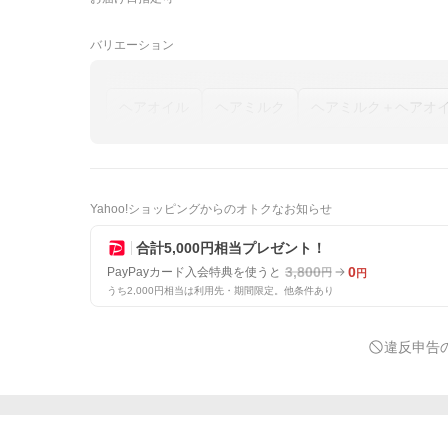
バリエーション
ヘアオイル
ヘアミルク
Yahoo!ショッピングからのオトクなお知らせ
合計5,000円相当プレゼント！
3,800
0
PayPayカード入会特典を使うと
円
円
うち2,000円相当は利用先・期間限定。他条件あり
違反申告