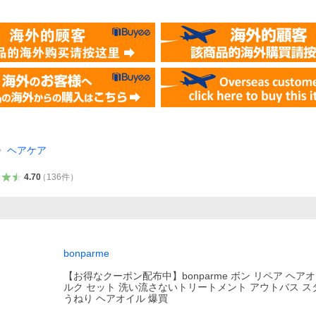
ヘアケア
4.70
（
136
件
）
bonparme
【お得なクーポン配布中】bonparme ボン リペア ヘア
ルク セット 洗い流さないトリートメント アウトバス 
うねり ヘアオイル 爆買