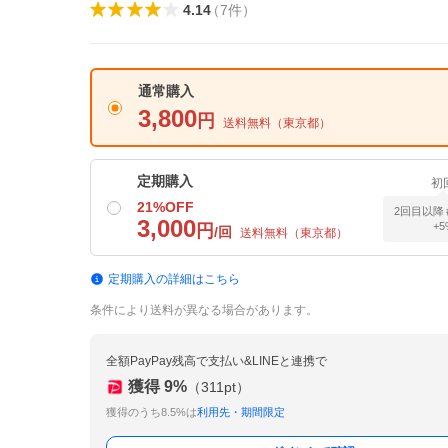
4.14
（
7
件
）
通常購入
3,800
円
送料無料（
東京都
）
定期購入
初
21
%OFF
2回目以降
3,000
+
円
/回
送料無料（
東京都
）
定期購入の詳細はこちら
条件により送料が異なる場合があります。
全額PayPay残高で支払い&LINEと連携で
獲得
9
%
（
311
pt）
獲得のうち8.5%は
利用先・期間限定