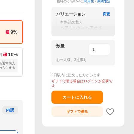
獲得のうち8.5%は
利用先・期間限定
バリエーション
変更
本体/詰め替え
ヘアミルク＋ヘアオイル
9
%
セット
数量
10
%
回
お一人様、3点限り
も通常購入
5%もらえる
3日以内に注文した方がいます
ギフトで贈る場合はログインが必要で
す
カートに入れる
内訳
ギフトで
贈る