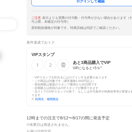
ログインして確認
ご注意
表示よりも実際の付与数・付与率が少ない場合があります（
与上限、未確定の付与等）
原則税抜価格が対象です。特典詳細は内訳でご確認ください。
条件達成でおトク
VIPスタンプ
あと
3
商品購入でVIP
VIPになると+
5
％
※
・VIPスタンプを貯めるにはログインする必要があります
・この商品は対象です（通常価格2,000円以上）
・有効期限は最新のスタンプ獲得から60日間です
・定期購入は初回のみVIPスタンプが獲得できます
・当ストアのVIPスタンプが終了、もしくは付与条件や特典倍率等が変更さ
ります
※
利用先・期間限定
12時までの注文で8/12〜8/17の間に発送予定
※休業日は発送されません。
お届け日指定可