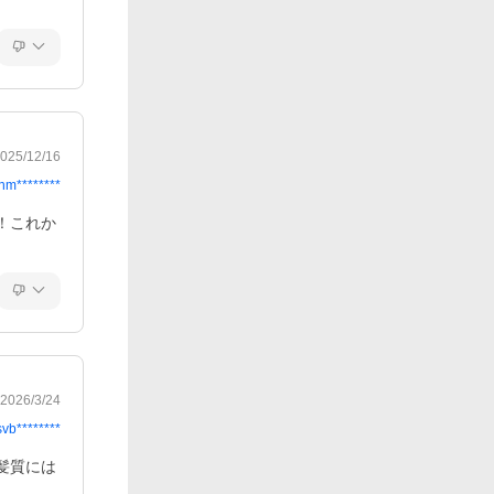
025/12/16
nm********
！これか
2026/3/24
svb********
髪質には