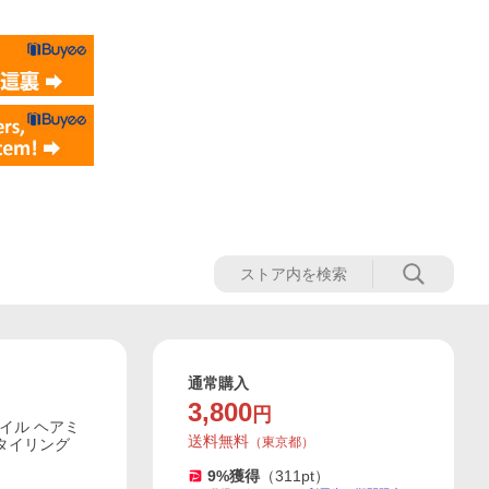
通常購入
3,800
円
オイル ヘアミ
送料無料
（
東京都
）
スタイリング
9
%獲得
（
311
pt）