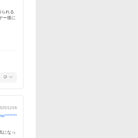
張られる
ヤー後に
025/12/16
imo********
気になっ