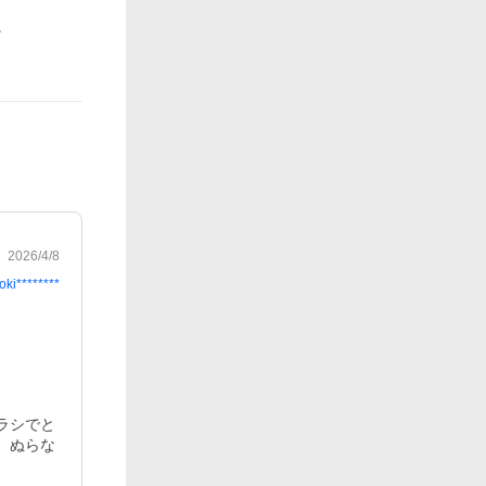
2026/4/8
oki********
ラシでと
、ぬらな