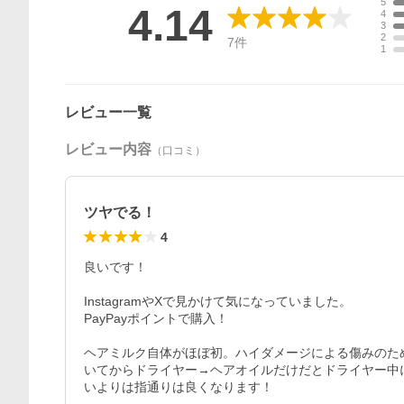
5
4.14
4
3
2
7
件
1
レビュー一覧
レビュー内容
（口コミ）
ツヤでる！
4
良いです！

InstagramやXで見かけて気になっていました。

PayPayポイントで購入！

ヘアミルク自体がほぼ初。ハイダメージによる傷みのた
いてからドライヤー→ヘアオイルだけだとドライヤー中
いよりは指通りは良くなります！
