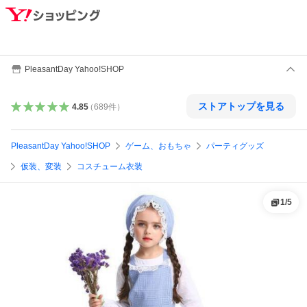
PleasantDay Yahoo!SHOP
ストアトップを見る
4.85
（
689
件
）
PleasantDay Yahoo!SHOP
ゲーム、おもちゃ
パーティグッズ
仮装、変装
コスチューム衣装
1
/
5