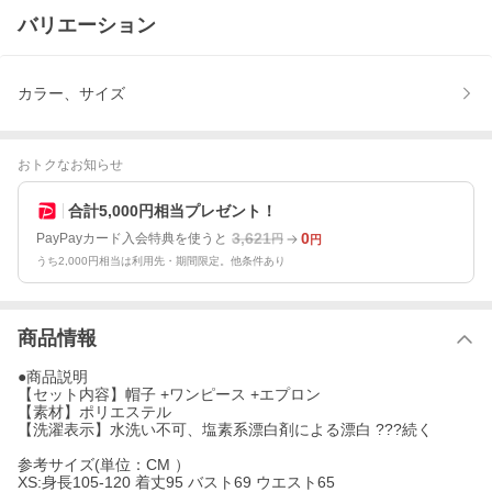
バリエーション
カラー、サイズ
おトクなお知らせ
合計5,000円相当プレゼント！
3,621
0
PayPayカード入会特典を使うと
円
円
うち2,000円相当は利用先・期間限定。他条件あり
商品情報
●商品説明
【セット内容】帽子 +ワンピース +エプロン
【素材】ポリエステル
【洗濯表示】水洗い不可、塩素系漂白剤による漂白 ???続く
参考サイズ(単位：CM ）
XS:身長105-120 着丈95 バスト69 ウエスト65