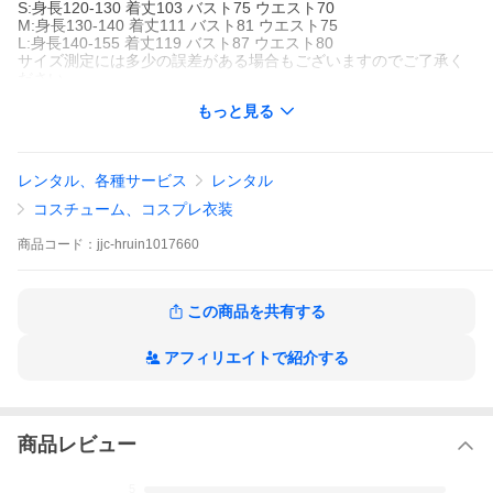
S:身長120-130 着丈103 バスト75 ウエスト70
M:身長130-140 着丈111 バスト81 ウエスト75
L:身長140-155 着丈119 バスト87 ウエスト80
サイズ測定には多少の誤差がある場合もございますのでご了承く
ださい。
もっと見る
続きは商品詳細にてご確認ください。
※アプリやスマホからご覧の方は以下の「商品情報(商品説明)をも
っと見る」からご確認ください。
レンタル、各種サービス
レンタル
※他に色やサイズがある商品は商品詳細から選択いただけます。
コスチューム、コスプレ衣装
※商品詳細には、重要な注意事項等の記載もございますので、ご
商品
コード：
jjc-hruin1017660
購入前には必ずご確認ください。
※お問合せツールからのお問合せはツール上でチャット形式で返
信しております。
この商品を共有する
アフィリエイトで紹介する
商品レビュー
5