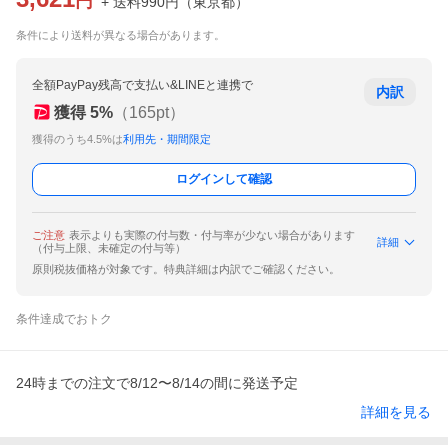
円
+ 送料
990
円
（
東京都
）
条件により送料が異なる場合があります。
全額PayPay残高で支払い&LINEと連携で
内訳
獲得
5
%
（
165
pt）
獲得のうち4.5%は
利用先・期間限定
ログインして確認
ご注意
表示よりも実際の付与数・付与率が少ない場合があります
詳細
（付与上限、未確定の付与等）
原則税抜価格が対象です。特典詳細は内訳でご確認ください。
条件達成でおトク
24時までの注文で8/12〜8/14の間に発送予定
詳細を見る