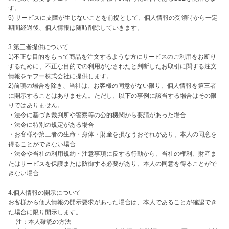
す。

5) サービスに支障が生じないことを前提として、個人情報の受領時から一定
期間経過後、個人情報は随時削除していきます。

3.第三者提供について

1)不正な目的をもって商品を注文するような方にサービスのご利用をお断り
するために、不正な目的での利用がなされたと判断したお取引に関する注文
情報をヤフー株式会社に提供します。

2)前項の場合を除き、当社は、お客様の同意がない限り、個人情報を第三者
に開示することはありません。ただし、以下の事例に該当する場合はその限
りではありません。

・法令に基づき裁判所や警察等の公的機関から要請があった場合

・法令に特別の規定がある場合

・お客様や第三者の生命・身体・財産を損なうおそれがあり、本人の同意を
得ることができない場合

・法令や当社の利用規約・注意事項に反する行動から、当社の権利、財産ま
たはサービスを保護または防御する必要があり、本人の同意を得ることがで
きない場合

4.個人情報の開示について

お客様から個人情報の開示要求があった場合は、本人であることが確認でき
た場合に限り開示します。

　 注：本人確認の方法
