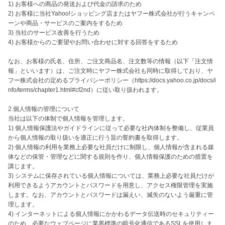
1) お客様への商品の発送および代金の請求のため

2) お客様に当社Yahoo!ショッピング店またはヤフー株式会社が行うキャンペ
ーンや商品・サービスのご案内をするため

3) 当社のサービス改善を行うため

4) お客様からのご要望やお問い合わせに対する回答をするため

なお、お客様の氏名、住所、ご注文商品名、注文数等の情報（以下「注文情
報」といいます）は、ご注文時にヤフー株式会社も同時に取得しており、ヤ
フー株式会社の定めるプライバシーポリシー（https://docs.yahoo.co.jp/docs/i
nfo/terms/chapter1.html#cf2nd）に従い取り扱われます。

2.個人情報の管理について

当社は以下の体制で個人情報を管理します。

1) 個人情報保護法やガイドラインに従って必要な社内体制を整備し、従業員
から個人情報の取り扱いを適正に行う旨の誓約書を取得します。

2) 個人情報の利用を業務上必要な社員だけに制限し、個人情報が含まれる媒
体などの保管・管理などに関する規則を作り、個人情報保護のための措置を
講じます。

3) システムに保存されている個人情報については、業務上必要な社員だけが
利用できるようアカウントとパスワードを用意し、アクセス権限管理を実施
します。なお、アカウントとパスワードは漏えい、滅失のないよう厳重に管
理します。

4) インターネットによる個人情報にかかわるデータ伝送時のセキュリティー
のため、必要なウェブページに業界標準の暗号化通信であるSSLを使用しま