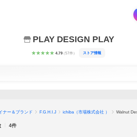
PLAY DESIGN PLAY
ストア情報
4.79
（
57
件
）
イナー＆ブランド
F.G.H.I.J
ichiba（市場株式会社 ）
Walnut De
t
4
件