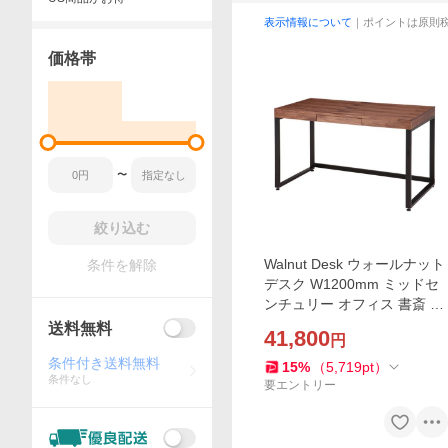
表示情報について
｜ポイントは原則
価格帯
〜
絞り込む
Walnut Desk ウォールナット
条件を解除
デスク W1200mm ミッドセ
ンチュリー オフィス 書斎 お
しゃれ T-2314BR
送料無料
41,800
円
条件付き送料無料
15
%
（
5,719
pt
）
条件なし
要エントリー