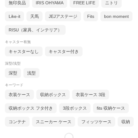
無印良品
IRIS OHYAMA
FREE LIFE
ニトリ
Like-it
天馬
JEJアステージ
Fits
bon moment
RISU（家具、インテリア）
キャスター有無
キャスターなし
キャスター付き
深型/浅型
深型
浅型
キーワード
衣装ケース
収納ボックス
衣装ケース 3段
収納ボックス フタ付き
3段ボックス
fits 収納ケース
コンテナ
スニーカー ケース
フィッツケース
収納