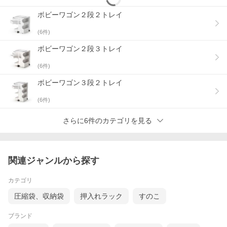
います。
SMAU賞(イタリア)を受賞したほか、MoMAのパーマネントコレク
ボビーワゴン２段２トレイ
ションにも選定されているプロダクトデザインの名作です。
(
6
件)
ボビーワゴン２段３トレイ
(
6
件)
ボビーワゴン３段２トレイ
(
6
件)
さらに6件のカテゴリを見る
関連ジャンルから探す
カテゴリ
圧縮袋、収納袋
押入れラック
すのこ
ブランド