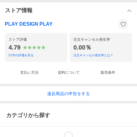
ストア情報
PLAY DESIGN PLAY
ボビーワゴン
ブラック
２段２トレイ
ストア評価
注文キャンセル発生率
4.79
0.00％
57
件の評価を見る
注文キャンセル発生率とは？
多機能ワゴンの代名詞
MoMAパーマネントコレクション
ボビーワゴンは、キャスター付きの本体を回転させることで側面4
支払い方法
送料について
販売条件
面すべてを効率的に使える、デザイン性と機能性に優れた収納家
具です。
180°回転するトレイや、ボトル類の保管に適した奥行きのあるポ
ケットなど、機能性に富んだ収納スペースが随所に工夫されてい
違反
商品の
申告をする
ます。ABS樹脂製で汚れの拭き取りも簡単。
2段タイプは、ベッドサイドテーブルとして、またデスクの下や脇
に置く袖机として大活躍する小ぶりなキャスター付ワゴンです。
カテゴリから探す
イタリアンデザインの黄金期1960年代を彗星のごとく駆け抜け、
数多くのプロダクトを残して41歳の若さでこの世を去った天才デ
ザイナー ジョエ・コロンボが1970年にデザインし、その後のロン
グセラー商品として40年以上経った現在でも世界中で愛用されて