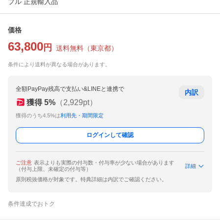
ブル 正規輸入品
価格
63,800
円
送料無料
（
東京都
）
条件により送料が異なる場合があります。
全額PayPay残高で支払い&LINEと連携で
内訳
獲得
5
%
（
2,929
pt）
獲得のうち4.5%は
利用先・期間限定
ログインして確認
ご注意
表示よりも実際の付与数・付与率が少ない場合があります
詳細
（付与上限、未確定の付与等）
原則税抜価格が対象です。特典詳細は内訳でご確認ください。
条件達成でおトク