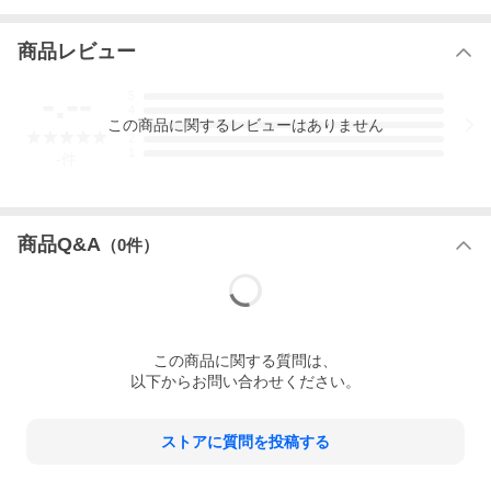
■注意
※代金引換はご利用いただけません。
※北海道・沖縄・離島の一部地域は送料別途お見積もりとなり
商品レビュー
ます。
-.--
5
4
この
商品
に関するレビューはありません
3
2
1
-
件
商品Q&A
（
0
件）
この
商品
に関する質問は、
以下からお問い合わせください。
ストアに質問を投稿する