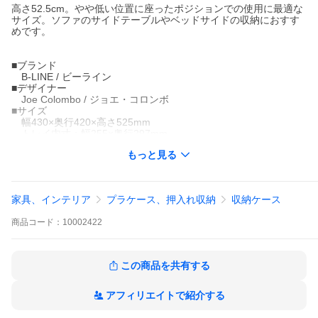
高さ52.5cm。やや低い位置に座ったポジションでの使用に最適な
サイズ。ソファのサイドテーブルやベッドサイドの収納におすす
めです。
■ブランド
B-LINE / ビーライン
■デザイナー
Joe Colombo / ジョエ・コロンボ
■サイズ
幅430×奥行420×高さ525mm
トレイ内寸：幅255×奥行297mm
トレイ深さ：70mm
もっと見る
重量：8kg
■材質
本体：ABS樹脂
キャスター：ポリプロピレン
家具、インテリア
プラケース、押入れ収納
収納ケース
■仕様
耐荷重：22kg
商品
コード：
10002422
インナートレイ1点付属(正規輸入品限定特典)
■生産国
イタリア
■保証
この商品を共有する
お買い上げから2年間
■納期
通常1〜2日
アフィリエイトで紹介する
※メーカー在庫がない場合、１〜3ヶ月ほど納期を頂くことがご
ざいます。お急ぎの方は事前にお問い合わせください。