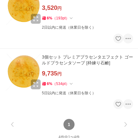
3,520
円
6
%
（
193
pt
）
2日以内に発送（休業日を除く）
3個セット プレミアプラセンタエフェクト ゴー
ルドプラセンタソープ [枠練り石鹸]
9,735
円
6
%
（
534
pt
）
5日以内に発送（休業日を除く）
1
4
件中
1
〜
4
件