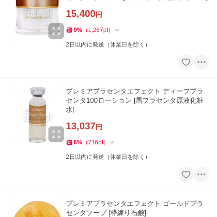
15,400
円
9
%
（
1,267
pt
）
2日以内に発送（休業日を除く）
プレミアプラセンタエフェクト ディーププラ
センタ100ローション [馬プラセンタ原液化粧
水]
13,037
円
6
%
（
716
pt
）
2日以内に発送（休業日を除く）
プレミアプラセンタエフェクト ゴールドプラ
センタソープ [枠練り石鹸]