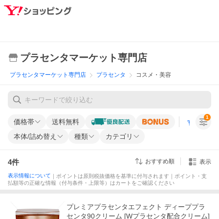
プラセンタマーケット専門店
プラセンタマーケット専門店
プラセンタ
コスメ・美容
1
価格帯
送料無料
すべての条
本体/詰め替え
種類
カテゴリ
4
件
おすすめ順
表示
表示情報について
｜ポイントは原則税抜価格を基準に付与されます｜ポイント・支
払額等の正確な情報（付与条件・上限等）はカートをご確認ください
プレミアプラセンタエフェクト ディーププラ
センタ90クリーム [Wプラセンタ配合クリーム]