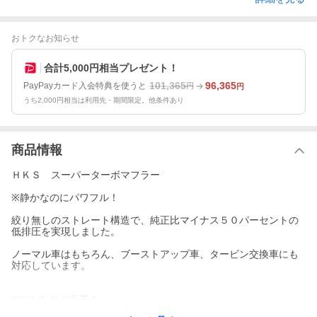
おトクなお知らせ
合計5,000円相当プレゼント！
101,365
96,365
PayPayカード入会特典を使うと
円
円
うち2,000円相当は利用先・期間限定。他条件あり
商品情報
ＨＫＳ スーパーターボマフラー
※静かなのにパワフル！
絞り無しのストレート構造で、純正比マイナス５０パーセントの
低排圧を実現しました。
ノーマル車はもちろん、ブーストアップ車、タービン交換車にも
対応しています。
※こだわりの音質！