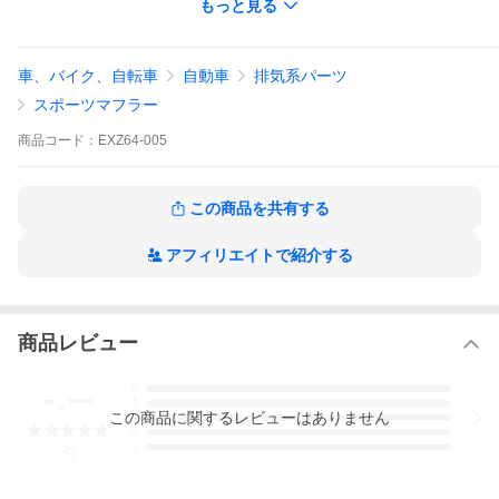
もっと見る
楕円サイレンサーを使用し、音量は抑えつつ踏み込んだ時は
低音を楽しんで頂けます。
※マフラー加速騒音規制(２０１０年新規制)適合、車検ＯＫ！※
車、バイク、自転車
自動車
排気系パーツ
※純正アクセサリー/社外品を問わず、マッドフラップ装着車は
スポーツマフラー
適合未確認です（干渉の恐れがあります）※
商品
コード：
EXZ64-005
※軽規格新型ジムニーＪＢ６４Ｗ ＡＴ車/ＭＴ車対応。 ＪＢ７
４シエラ不可※
この商品を共有する
アフィリエイトで紹介する
商品レビュー
-.--
5
4
この
商品
に関するレビューはありません
3
2
1
-
件