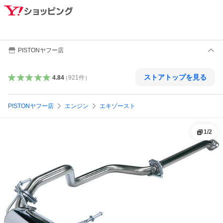
PISTONヤフー店
ストアトップを見る
4.84
（
921
件
）
PISTONヤフー店
エンジン
エキゾースト
1
/
2