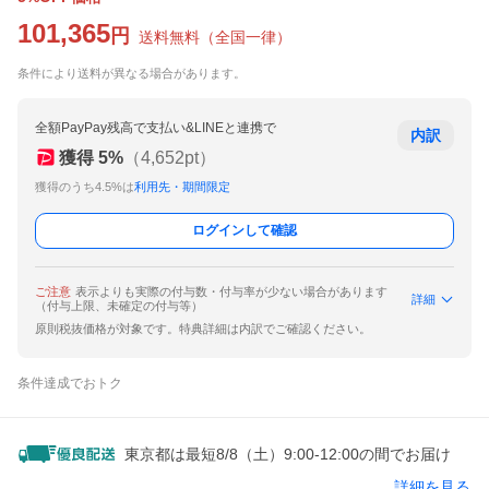
101,365
円
送料無料
（
全国一律
）
条件により送料が異なる場合があります。
全額PayPay残高で支払い&LINEと連携で
内訳
獲得
5
%
（
4,652
pt）
獲得のうち4.5%は
利用先・期間限定
ログインして確認
ご注意
表示よりも実際の付与数・付与率が少ない場合があります
詳細
（付与上限、未確定の付与等）
原則税抜価格が対象です。特典詳細は内訳でご確認ください。
条件達成でおトク
東京都は最短8/8（土）9:00-12:00の間でお届け
詳細を見る