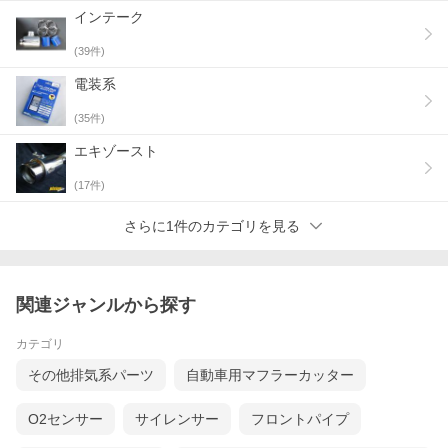
インテーク
(
39
件)
電装系
(
35
件)
エキゾースト
(
17
件)
さらに1件のカテゴリを見る
関連ジャンルから探す
カテゴリ
その他排気系パーツ
自動車用マフラーカッター
O2センサー
サイレンサー
フロントパイプ