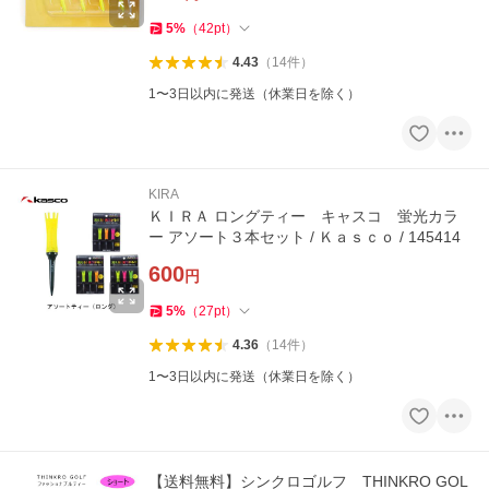
5
%
（
42
pt
）
4.43
（
14
件
）
1〜3日以内に発送（休業日を除く）
KIRA
ＫＩＲＡ ロングティー キャスコ 蛍光カラ
ー アソート３本セット / Ｋａｓｃｏ / 145414
600
円
5
%
（
27
pt
）
4.36
（
14
件
）
1〜3日以内に発送（休業日を除く）
【送料無料】シンクロゴルフ THINKRO GOL