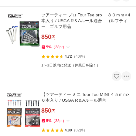
ツアーティー プロ Tour Tee pro ８０ｍｍ×４
本入り / USGA R＆Aルール適合 ゴルフティ
ー ゴルフ用品
850
円
5
%
（
38
pt
）
4.72
（
40
件
）
1〜3日以内に発送（休業日を除く）
【ツアーティー ミニ Tour Tee MINI ４５ｍｍ×
６本入り / USGA R＆Aルール適合
850
円
5
%
（
38
pt
）
4.80
（
82
件
）