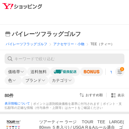
パイレーツフラッグゴルフ
パイレーツフラッグゴルフ
アクセサリー・小物
TEE（ティー）
1
価格帯
送料無料
すべての条
色
ブランド
カテゴリ
80
件
おすすめ順
表示
表示情報について
｜ポイントは原則税抜価格を基準に付与されます｜ポイント・支
払額等の正確な情報（付与条件・上限等）はカートをご確認ください
ツアーティー ラージ TOUR TEE LARGE(
80mm ５本入り) / USGA R＆Aルール適合 ゴ