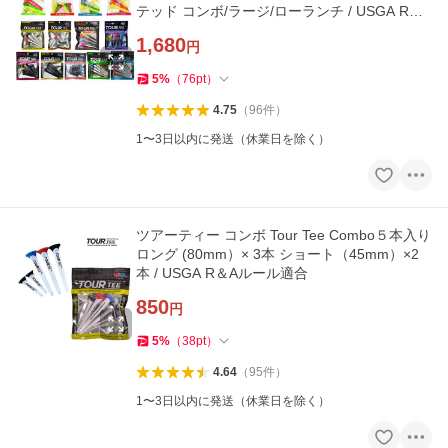
テッド コンボ/ラージ/ローランチ / USGA R＆A
ルール適合
1,680
円
5
%
（
76
pt
）
4.75
（
96
件
）
1〜3日以内に発送（休業日を除く）
ツアーティー コンボ Tour Tee Combo５本入り
ロング (80mm）× 3本 ショート（45mm）×2
本 / USGA R＆Aルール適合
850
円
5
%
（
38
pt
）
4.64
（
95
件
）
1〜3日以内に発送（休業日を除く）