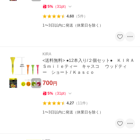
5
%
（
31
pt
）
4.60
（
5
件
）
1〜3日以内に発送（休業日を除く）
KIRA
<送料無料> ●12本入り/２個セット● ＫＩＲＡ
Ｓｍｉｌｅティー キャスコ ウッドティ
ー ショート / Ｋａｓｃｏ
700
円
5
%
（
31
pt
）
4.27
（
11
件
）
1〜3日以内に発送（休業日を除く）