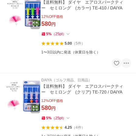
【送料無料】 ダイヤ エアロスパークティ
ー セミロング (カラー) TE-410 / DAIYA
12
%OFF価格
580
円
5
%
（
25
pt
）
5.00
（
5
件
）
1〜3日以内に発送（休業日を除く）
DAIYA（ゴルフ用品、日用品）
【送料無料】 ダイヤ エアロスパークティ
ー セミロング (クリア) TE-720 / DAIYA
12
%OFF価格
580
円
5
%
（
25
pt
）
4.25
（
4
件
）