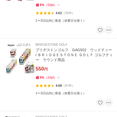
5
%
（
50
pt
）
4.62
（
55
件
）
1〜3日以内に発送（休業日を除く）
BRIDGESTONE GOLF
ブリヂストンゴルフ GAG502 ウッドティー
/ ＢＲＩＤＧＥＳＴＯＮＥ ＧＯＬＦ ゴルフティ
ー ラウンド用品
550
円
5
%
（
24
pt
）
4.68
（
97
件
）
1〜3日以内に発送（休業日を除く）