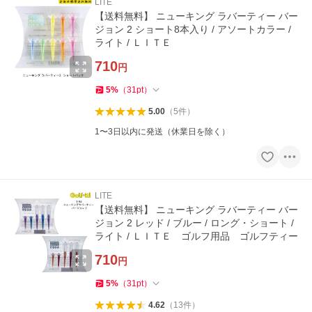
LITE
【送料無料】 ニューキング ラバーティー バー
ジョン 2 ショート8本入り / アソートカラー /
ライト / ＬＩＴＥ
710
円
5
%
（
31
pt
）
5.00
（
5
件
）
1〜3日以内に発送（休業日を除く）
LITE
【送料無料】 ニューキング ラバーティー バー
ジョン 2 レッド / ブルー / ロング・ショート /
ライト / ＬＩＴＥ ゴルフ用品 ゴルフティー
710
円
5
%
（
31
pt
）
4.62
（
13
件
）