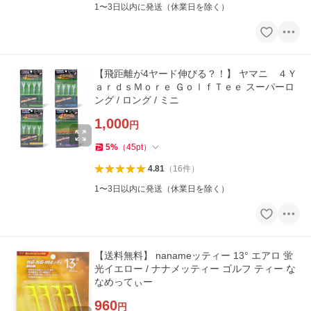
1〜3日以内に発送（休業日を除く）
【飛距離が4ヤード伸びる？！】 ヤマニ ４Ｙ
ａｒｄｓＭｏｒｅ ＧｏｌｆＴｅｅ スーパーロ
ング / ロング / ミニ
1,000
円
5
%
（
45
pt
）
4.81
（
16
件
）
1〜3日以内に発送（休業日を除く）
【送料無料】 nanameッティー 13° エアロ 蛍
光イエロー / ナナメッティー ゴルフ ティー な
なめってぃー
960
円