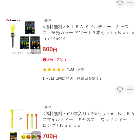
KIRA
<送料無料> ＫＩＲＡ ミドルティー キャス
コ 蛍光カラー アソート３本セット / Ｋａｓｃ
ｏ / 145414
600
円
5
%
（
27
pt
）
4.33
（
6
件
）
1〜3日以内に発送（休業日を除く）
KIRA
<送料無料> ●10本入り / 2個セット● ＫＩＲＡ
スマイルティー キャスコ ウッドティー
ロング / Ｋａｓｃｏ
700
円