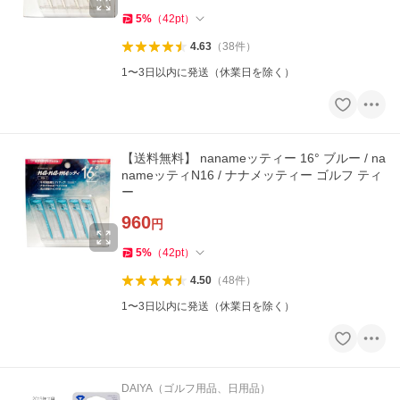
5
%
（
42
pt
）
4.63
（
38
件
）
1〜3日以内に発送（休業日を除く）
【送料無料】 nanameッティー 16° ブルー / na
nameッティN16 / ナナメッティー ゴルフ ティ
ー
960
円
5
%
（
42
pt
）
4.50
（
48
件
）
1〜3日以内に発送（休業日を除く）
DAIYA（ゴルフ用品、日用品）