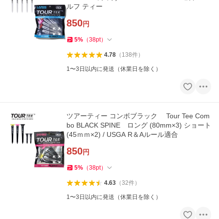
ルフ ティー
850
円
5
%
（
38
pt
）
4.78
（
138
件
）
1〜3日以内に発送（休業日を除く）
ツアーティー コンボブラック Tour Tee Com
bo BLACK SPINE ロング (80mm×3) ショート
(45ｍｍ×2) / USGA R＆Aルール適合
850
円
5
%
（
38
pt
）
4.63
（
32
件
）
1〜3日以内に発送（休業日を除く）