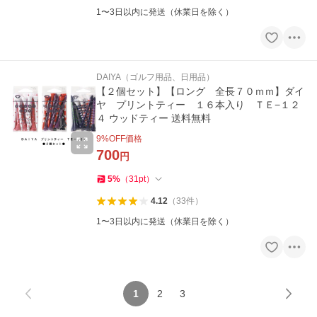
1〜3日以内に発送（休業日を除く）
DAIYA（ゴルフ用品、日用品）
【２個セット】【ロング 全長７０ｍｍ】ダイ
ヤ プリントティー １６本入り ＴＥ−１２
４ ウッドティー 送料無料
9
%OFF価格
700
円
5
%
（
31
pt
）
4.12
（
33
件
）
1〜3日以内に発送（休業日を除く）
1
2
3