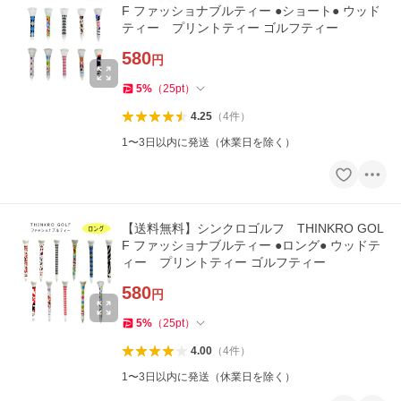
F ファッショナブルティー ●ショート● ウッド
ティー プリントティー ゴルフティー
580
円
5
%
（
25
pt
）
4.25
（
4
件
）
1〜3日以内に発送（休業日を除く）
【送料無料】シンクロゴルフ THINKRO GOL
F ファッショナブルティー ●ロング● ウッドテ
ィー プリントティー ゴルフティー
580
円
5
%
（
25
pt
）
4.00
（
4
件
）
1〜3日以内に発送（休業日を除く）