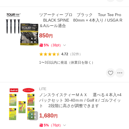
ツアーティー プロ ブラック Tour Tee Pro
BLACK SPINE 80mm × 4本入り / USGA R
＆Aルール適合
850
円
5
%
（
38
pt
）
4.72
（
32
件
）
1〜3日以内に発送（休業日を除く）
LITE
ノンスライスティーＭＡＸ 選べる４本入×4
パックセット 30-40ｍｍ / Golf it / ゴルフイッ
ト 2段階に高さが調整できます
1,680
円
5
%
（
76
pt
）