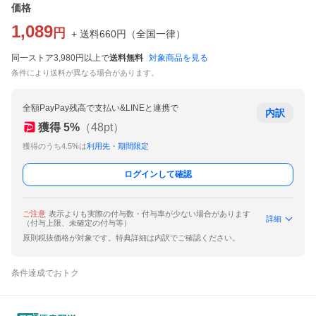
価格
1,089
円
+ 送料
660
円
（
全国一律
）
同一ストア3,980円以上で
送料無料
対象商品を見る
条件により送料が異なる場合があります。
全額PayPay残高で支払い&LINEと連携で
内訳
獲得
5
%
（
48
pt）
獲得のうち4.5%は
利用先・期間限定
ログインして確認
ご注意
表示よりも実際の付与数・付与率が少ない場合があります
詳細
（付与上限、未確定の付与等）
原則税抜価格が対象です。特典詳細は内訳でご確認ください。
条件達成でおトク