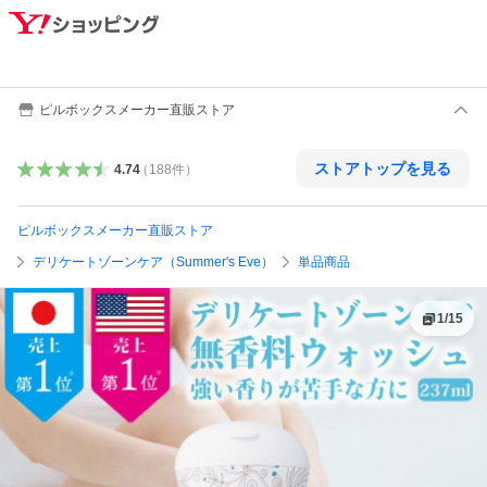
ピルボックスメーカー直販ストア
ストアトップを見る
4.74
（
188
件
）
ピルボックスメーカー直販ストア
デリケートゾーンケア（Summer's Eve）
単品商品
1
/
15