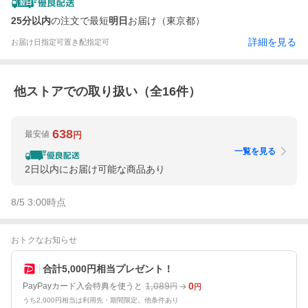
25分以内
の注文で最短
明日
お届け（東京都）
詳細を見る
お届け日指定可
置き配指定可
他ストアでの取り扱い（全
16
件）
638
最安値
円
一覧を見る
2日以内にお届け可能な商品あり
8/5 3:00
時点
おトクなお知らせ
合計5,000円相当プレゼント！
1,089
0
PayPayカード入会特典を使うと
円
円
うち2,000円相当は利用先・期間限定。他条件あり