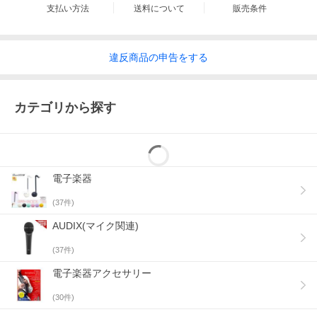
支払い方法
送料について
販売条件
違反
商品の
申告をする
カテゴリから探す
電子楽器
(
37
件)
AUDIX(マイク関連)
(
37
件)
電子楽器アクセサリー
(
30
件)