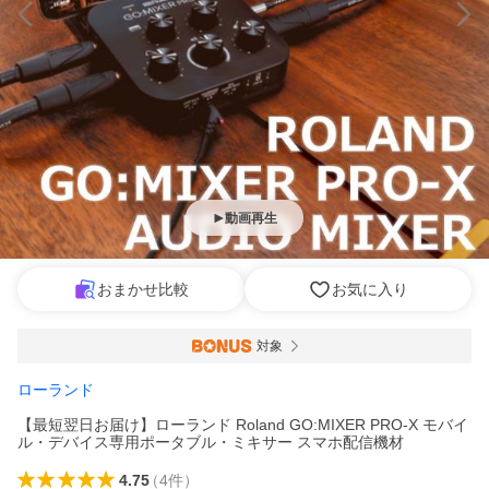
動画再生
おまかせ比較
お気に入り
対象
ローランド
【最短翌日お届け】ローランド Roland GO:MIXER PRO-X モバイ
ル・デバイス専用ポータブル・ミキサー スマホ配信機材
4.75
（
4
件
）