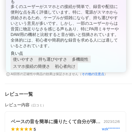
HEADSET MICつまみ
も
HEADPHONE/SMARTPHONE OUTつまみ
多くのユーザーがスマホとの接続が簡単で、録音や配信に
LOOP BACKスイッチ
便利な点を高く評価しています。特に、電源がスマホから
PAD GUITAR/BASSスイッチ
供給されるため、ケーブルが煩雑にならず、持ち運びやす
PHANTOM POWERスイッチ
いという意見が多いです。しかし、一部のユーザーからは
BATTERYスイッチ
音質に物足りなさを感じる声もあり、特にPA用ミキサーや
インジケータ
POWERインジケーター
ー
PEAKインジケーター
DAW用の機材と比較すると音が細いと指摘されています。
電源
USB端子から取得
全体的には、初心者や簡易的な録音を求める人には適して
アルカリ電池（単4形）×4
いるとされています。
充電式ニッケル水素電池（単4形）×4
消費電流
170 mA
良い点
連続使用可能
アルカリ電池：約4時間
使いやすさ
持ち運びやすさ
多機能性
時間
※BATTERYスイッチがONの場合。
スマホ接続の簡便さ
初心者向け
※電池の仕様、容量、使用状態によって異なりま
す。
その他の注意点
AI回答の正確性や商品の効果は保証されません（
）
付属品
「PDFマニュアルの入手方法」ご案内チラシ（保証
書含む）
「安全上のご注意」チラシ
Lightning to USBマイクロBタイプ・ケーブル
レビュー一覧
USB Type-C（TM）to USBマイクロBタイプ・ケー
ブル
レビュー内容
3.5mm TRRS オーディオ・ケーブル
（口コミ）
ベースの音を簡単に撮りたくて自分が弾い…
2023/12/6
5
wzk********