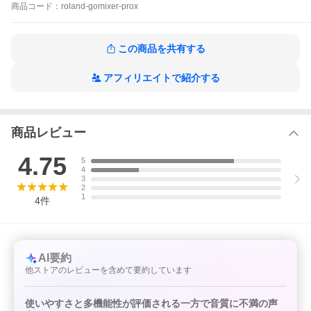
商品
コード：
roland-gomixer-prox
この商品を共有する
アフィリエイトで紹介する
商品情報
オーディオ・
入力：11チャンネル
商品レビュー
チャンネル数
出力：3チャンネル
接続端子
INSTRUMENT（L/MONO、R）端子：標準タイプ
4.75
LINE IN 1端子：ステレオ・ミニ・タイプ
5
LINE IN 2端子：ステレオ・ミニ・タイプ
4
3
GUITAR/BASS端子：標準タイプ（ハイ・インピー
2
ダンス対応）
1
4
件
SMARTPHONE IN/OUT端子：ステレオ・ミニ・タ
イプ（ステレオ、CTIA）
MIC端子：コンボ・タイプ（XLR、TRS標準）、バ
ランス（ファンタム電源DC 48V、6mA）
HEADPHONE/HEADSET端子：ステレオ・ミニ・
AI要約
タイプ（ステレオ、CTIA）
USB端子：USBマイクロBタイプ
他ストアのレビューを含めて要約しています
コントローラ
INSTRUMENTつまみ
ー
GUITAR/BASSつまみ
MICつまみ
使いやすさと多機能性が評価される一方で音質に不満の声