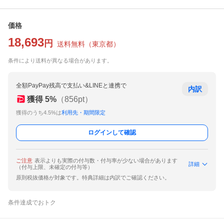
価格
18,693
円
送料無料
（
東京都
）
条件により送料が異なる場合があります。
全額PayPay残高で支払い&LINEと連携で
内訳
獲得
5
%
（
856
pt）
獲得のうち4.5%は
利用先・期間限定
ログインして確認
ご注意
表示よりも実際の付与数・付与率が少ない場合があります
詳細
（付与上限、未確定の付与等）
原則税抜価格が対象です。特典詳細は内訳でご確認ください。
条件達成でおトク