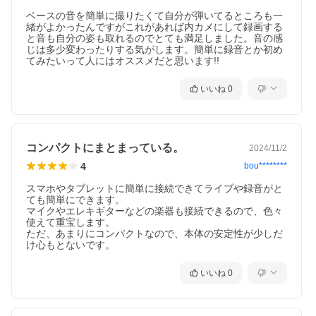
ベースの音を簡単に撮りたくて自分が弾いてるところも一
緒がよかったんですがこれがあれば内カメにして録画する
と音も自分の姿も取れるのでとても満足しました。音の感
じは多少変わったりする気がします。簡単に録音とか初め
てみたいって人にはオススメだと思います!!
いいね
0
コンパクトにまとまっている。
2024/11/2
4
bou********
スマホやタブレットに簡単に接続できてライブや録音がと
ても簡単にできます。

マイクやエレキギターなどの楽器も接続できるので、色々
使えて重宝します。

ただ、あまりにコンパクトなので、本体の安定性が少しだ
け心もとないです。
いいね
0