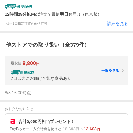
12時間29分以内
の注文で最短
明日
お届け（東京都）
詳細を見る
お届け日指定可
置き配指定可
他ストアでの取り扱い（全
379
件）
8,800
最安値
円
一覧を見る
2日以内にお届け可能な商品あり
8/8 16:00
時点
おトクなお知らせ
合計5,000円相当プレゼント！
18,693
13,693
PayPayカード入会特典を使うと
円
円