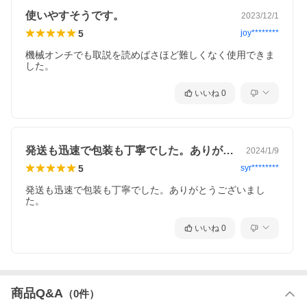
使いやすそうです。
2023/12/1
5
joy********
機械オンチでも取説を読めばさほど難しくなく使用できま
した。
いいね
0
発送も迅速で包装も丁寧でした。ありがと…
2024/1/9
5
syr********
発送も迅速で包装も丁寧でした。ありがとうございまし
た。
いいね
0
商品Q&A
（
0
件）