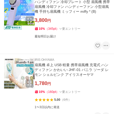
ハンディファン 冷却プレート 小型 扇風機 携帯
扇風機 冷却ファン ハンディーファン 小型扇風
機 手持ち扇風機 ミッフィー miffy * (B)
3,800
円
10
%
（
345
pt
）
要エントリー
最短明日お届け
IRIS OHYAMA
扇風機 卓上 USB 軽量 携帯扇風機 充電式 ハン
ディファン かわいい JHF-01 バニラ ソーダ レ
モン シェルピンク アイリスオーヤマ
1,780
円
10
%
（
160
pt
）
要エントリー
5.00
（
6
件
）
1〜3日以内に発送