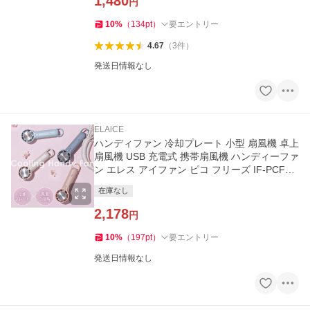
1,480
円
10
%
（
134
pt
）
要エントリー
4.67
（
3
件
）
発送日情報なし
ELAiCE
ハンディファン 冷却プレート 小型 扇風機 卓上
扇風機 USB 充電式 携帯扇風機 ハンディーファ
ン エレス アイファン ピコ フリーズ IF-PCF25
* (B)
在庫なし
2,178
円
10
%
（
197
pt
）
要エントリー
発送日情報なし