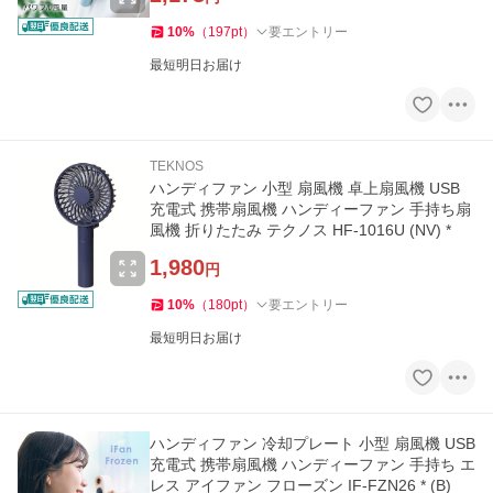
10
%
（
197
pt
）
要エントリー
最短明日お届け
TEKNOS
ハンディファン 小型 扇風機 卓上扇風機 USB
充電式 携帯扇風機 ハンディーファン 手持ち扇
風機 折りたたみ テクノス HF-1016U (NV) *
1,980
円
10
%
（
180
pt
）
要エントリー
最短明日お届け
ハンディファン 冷却プレート 小型 扇風機 USB
充電式 携帯扇風機 ハンディーファン 手持ち エ
レス アイファン フローズン IF-FZN26 * (B)