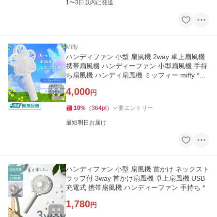
1〜3日以内に発送
Miffy
ハンディファン 小型 扇風機 2way 卓上扇風機
携帯扇風機 ハンディーファン 小型扇風機 手持
ち扇風機 ハンディ扇風機 ミッフィー miffy *
(B)
4,000
円
10
%
（
364
pt
）
要エントリー
最短明日お届け
ハンディファン 小型 扇風機 首かけ ネックスト
ラップ付 3way 首かけ扇風機 卓上扇風機 USB
充電式 携帯扇風機 ハンディーファン 手持ち *
1,780
円