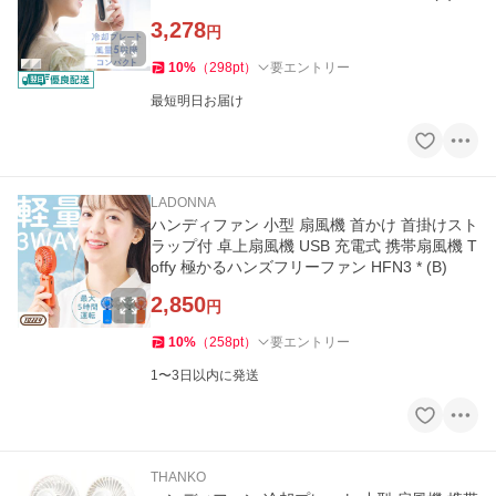
3,278
円
10
%
（
298
pt
）
要エントリー
最短明日お届け
LADONNA
ハンディファン 小型 扇風機 首かけ 首掛けスト
ラップ付 卓上扇風機 USB 充電式 携帯扇風機 T
offy 極かるハンズフリーファン HFN3 * (B)
2,850
円
10
%
（
258
pt
）
要エントリー
1〜3日以内に発送
THANKO