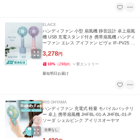
ELAiCE
ハンディファン 小型 扇風機 静音設計 卓上扇風
機 USB 充電スタンド付き 携帯扇風機 ハンディ
ーファン エレス アイファン ピヴォ IF-PV25 *
(B)
3,278
円
10
%
（
298
pt
）
要エントリー
最短明日お届け
IRIS OHYAMA
ハンディファン 充電式 軽量 モバイルバッテリ
ー 卓上 携帯扇風機 JHFBL-01-A JHFBL-01-P
ソーダ シェルピンク アイリスオーヤマ
在庫なし