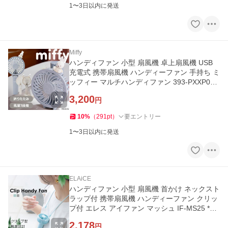
1〜3日以内に発送
Miffy
ハンディファン 小型 扇風機 卓上扇風機 USB
充電式 携帯扇風機 ハンディーファン 手持ち ミ
ッフィー マルチハンディファン 393-PXXP067
* (B)
3,200
円
10
%
（
291
pt
）
要エントリー
1〜3日以内に発送
ELAiCE
ハンディファン 小型 扇風機 首かけ ネックスト
ラップ付 携帯扇風機 ハンディーファン クリッ
プ付 エレス アイファン マッシュ IF-MS25 *
(B)
2,178
円