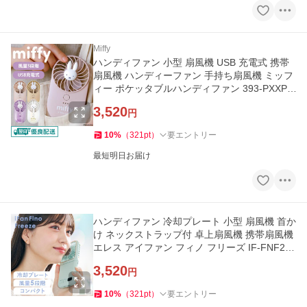
Miffy
ハンディファン 小型 扇風機 USB 充電式 携帯
扇風機 ハンディーファン 手持ち扇風機 ミッフ
ィー ポケッタブルハンディファン 393-PXXP0
66 * (B)
3,520
円
10
%
（
321
pt
）
要エントリー
最短明日お届け
ハンディファン 冷却プレート 小型 扇風機 首か
け ネックストラップ付 卓上扇風機 携帯扇風機
エレス アイファン フィノ フリーズ IF-FNF26
* (B)
3,520
円
10
%
（
321
pt
）
要エントリー