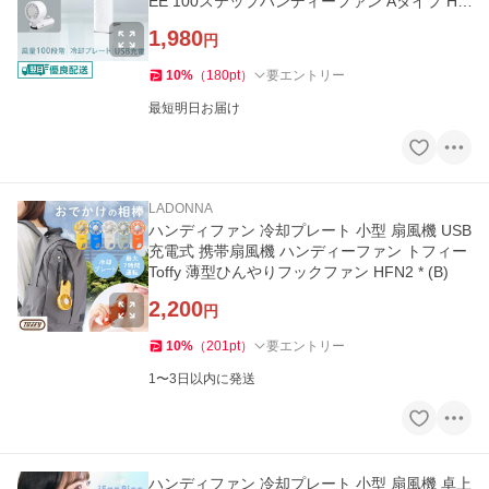
EE 100ステップハンディーファン Aタイプ HD
L-2123 *
1,980
円
10
%
（
180
pt
）
要エントリー
最短明日お届け
LADONNA
ハンディファン 冷却プレート 小型 扇風機 USB
充電式 携帯扇風機 ハンディーファン トフィー
Toffy 薄型ひんやりフックファン HFN2 * (B)
2,200
円
10
%
（
201
pt
）
要エントリー
1〜3日以内に発送
ハンディファン 冷却プレート 小型 扇風機 卓上