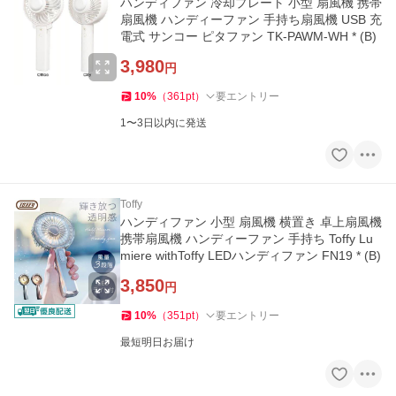
ハンディファン 冷却プレート 小型 扇風機 携帯
扇風機 ハンディーファン 手持ち扇風機 USB 充
電式 サンコー ピタファン TK-PAWM-WH * (B)
3,980
円
10
%
（
361
pt
）
要エントリー
1〜3日以内に発送
Toffy
ハンディファン 小型 扇風機 横置き 卓上扇風機
携帯扇風機 ハンディーファン 手持ち Toffy Lu
miere withToffy LEDハンディファン FN19 * (B)
3,850
円
10
%
（
351
pt
）
要エントリー
最短明日お届け