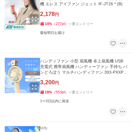
機 エレス アイファン ジェット IF-JT26 * (B)
2,178
円
14
%
（
277
pt
）
要エントリー
最短明日お届け
ハンディファン 小型 扇風機 卓上扇風機 USB
充電式 携帯扇風機 ハンディーファン 手持ち パ
ンどろぼう マルチハンディファン 393-PXXP0
72 * (B)
3,200
円
19
%
（
553
pt
）
要エントリー
1〜3日以内に発送
Miffy