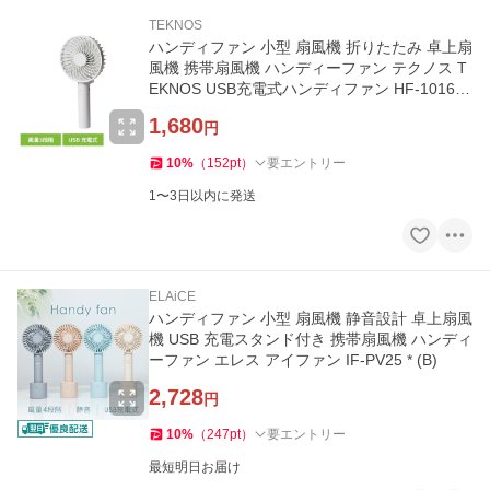
TEKNOS
ハンディファン 小型 扇風機 折りたたみ 卓上扇
風機 携帯扇風機 ハンディーファン テクノス T
EKNOS USB充電式ハンディファン HF-1016U
(W) *
1,680
円
10
%
（
152
pt
）
要エントリー
1〜3日以内に発送
ELAiCE
ハンディファン 小型 扇風機 静音設計 卓上扇風
機 USB 充電スタンド付き 携帯扇風機 ハンディ
ーファン エレス アイファン IF-PV25 * (B)
2,728
円
10
%
（
247
pt
）
要エントリー
最短明日お届け