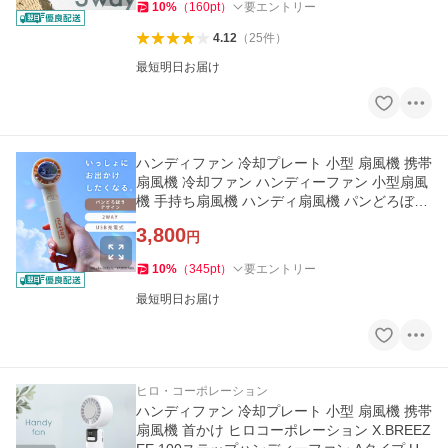
10
%
（
160
pt
）
要エントリー
4.12
（
25
件
）
最短明日お届け
ハンディファン 冷却プレート 小型 扇風機 携帯
扇風機 冷却ファン ハンディーファン 小型扇風
機 手持ち扇風機 ハンディ扇風機 パンどろぼう
* (B)
3,800
円
10
%
（
345
pt
）
要エントリー
最短明日お届け
ヒロ・コーポレーション
ハンディファン 冷却プレート 小型 扇風機 携帯
扇風機 首かけ ヒロコーポレーション X.BREEZ