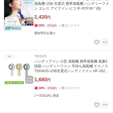
扇風機 USB 充電式 携帯扇風機 ハンディーファ
ン エレス アイファン ピコ IF-PCF26 * (B)
2,420
円
10
%
（
221
pt
）
要エントリー
最短明日お届け
TEKNOS
ハンディファン 小型 扇風機 携帯扇風機 風量5
段階 ハンディーファン 手持ち扇風機 テクノス
TEKNOS USB充電式ハンディファン HF-2020
U *
1,680
円
10
%
（
152
pt
）
要エントリー
1〜3日以内に発送