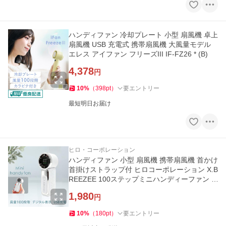
ハンディファン 冷却プレート 小型 扇風機 卓上
扇風機 USB 充電式 携帯扇風機 大風量モデル
エレス アイファン フリーズIII IF-FZ26 * (B)
4,378
円
10
%
（
398
pt
）
要エントリー
最短明日お届け
ヒロ・コーポレーション
ハンディファン 小型 扇風機 携帯扇風機 首かけ
首掛けストラップ付 ヒロコーポレーション X.B
REEZEE 100ステップミニハンディーファン H
DL-3946 *
1,980
円
10
%
（
180
pt
）
要エントリー