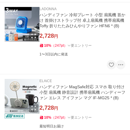
LADONNA
ハンディファン 冷却プレート 小型 扇風機 首か
け 首掛けストラップ付 卓上扇風機 携帯扇風機
Toffy 折りたたみひんやりファン HFN6 * (B)
2,728
円
10
%
（
247
pt
）
要エントリー
1〜3日以内に発送
ELAiCE
ハンディファン MagSafe対応 スマホ 取り付け
小型 扇風機 静音設計 携帯扇風機 ハンディーフ
ァン エレス アイファン マグ IF-MG25 * (B)
2,728
円
10
%
（
247
pt
）
要エントリー
最短明日お届け