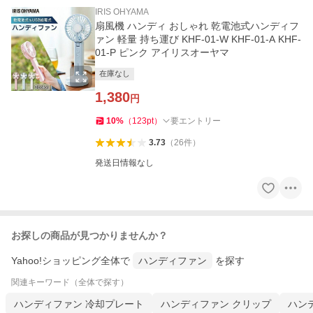
IRIS OHYAMA
扇風機 ハンディ おしゃれ 乾電池式ハンディフ
ァン 軽量 持ち運び KHF-01-W KHF-01-A KHF-
01-P ピンク アイリスオーヤマ
在庫なし
1,380
円
10
%
（
123
pt
）
要エントリー
3.73
（
26
件
）
発送日情報なし
お探しの商品が見つかりませんか？
Yahoo!ショッピング全体で
ハンディファン
を探す
関連キーワード（全体で探す）
ハンディファン 冷却プレート
ハンディファン クリップ
ハン