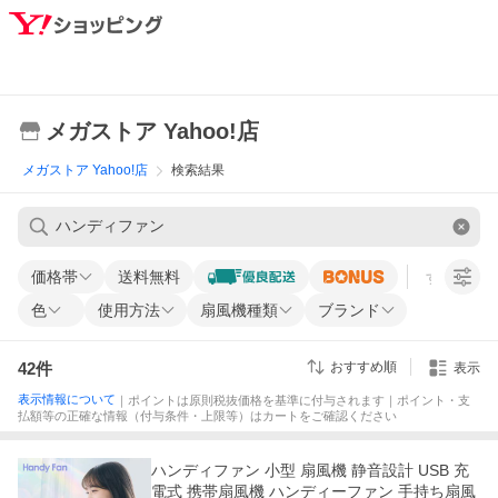
メガストア Yahoo!店
メガストア Yahoo!店
検索結果
価格帯
送料無料
すべての条
色
使用方法
扇風機種類
ブランド
42
件
おすすめ順
表示
表示情報について
｜ポイントは原則税抜価格を基準に付与されます｜ポイント・支
払額等の正確な情報（付与条件・上限等）はカートをご確認ください
ハンディファン 小型 扇風機 静音設計 USB 充
電式 携帯扇風機 ハンディーファン 手持ち扇風