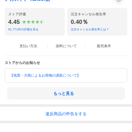
ストア評価
注文キャンセル発生率
4.45
0.40％
91,771
件の評価を見る
注文キャンセル発生率とは？
支払い方法
送料について
販売条件
腕にサッと通すだけで手軽に日焼け対策が可能。
ストアからのお知らせ
親指つきとなっているため、指の先までしっかりカバーできま
す。
ちょっとしたお出かけやお散歩、小さなお子様のいる方にもおす
【地震・大雨によるお荷物の遅延について】
すめです。
薄くて軽い生地なので鞄に入れてもかさばらず、持ち運びにも便
利です。
もっと見る
日傘を販売する傘メーカーだからこそ作れる、機能性を充実させ
たアームカバー。
触れるとひんやりする接触冷感生地を使用しているので、夏の暑
い日も快適に日焼け対策ができます。
違反
商品の
申告をする
どんなコーディネートにも合わせやすいベーシックなカラーとシ
ンプルなデザインです。