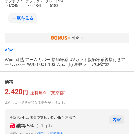
オフホワイ
ブラック[7
グレー[734
ト[734518
345184]
5183]
5]
一覧を見る
対象
Wpc.
Wpc. 遮熱 アームカバー 接触冷感 UVカット接触冷感親指付きア
ームカバー W208-001-103 Wpc. (B) 夏物フェアCP対象
価格
2,420
円
送料無料
（
東京都
）
条件により送料が異なる場合があります。
全額PayPay残高で支払い&LINEと連携で
内訳
獲得
5
%
（
111
pt）
獲得のうち4.5%は
利用先・期間限定