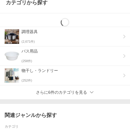
パッケージ付きなのでプチギフトとしても♪
カテゴリから探す
全長69cm
手首周り17cm
腕周り25cm
●商品サイズ（cm）
調理器具
幅約69×奥行約17×高さ約25
●商品重量
約0.07kg
(
2,671
件)
●材質
ナイロン、ポリウレタン
バス用品
(
258
件)
物干し・ランドリー
（検索用：Wpc. 遮熱 アームカバー 接触冷感 4537988357483 45
37988357476 4537988357469）
(
252
件)
さらに6件のカテゴリを見る
関連ジャンルから探す
カテゴリ