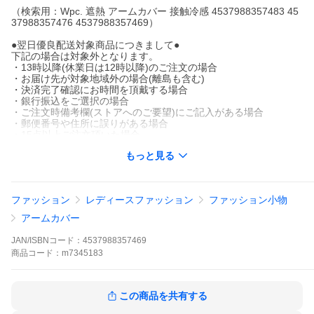
（検索用：Wpc. 遮熱 アームカバー 接触冷感 4537988357483 45
37988357476 4537988357469）
●翌日優良配送対象商品につきまして●
下記の場合は対象外となります。
・13時以降(休業日は12時以降)のご注文の場合
・お届け先が対象地域外の場合(離島も含む)
・決済完了確認にお時間を頂戴する場合
・銀行振込をご選択の場合
・ご注文時備考欄(ストアへのご要望)にご記入がある場合
・郵便番号や住所に誤りがある場合
・15点以上ご注文頂いた場合
・翌日優良配送対象外の商品とご一緒にご注文いただいた場合
もっと見る
ファッション
レディースファッション
ファッション小物
アームカバー
JAN/ISBNコード：
4537988357469
商品
コード：
m7345183
この商品を共有する