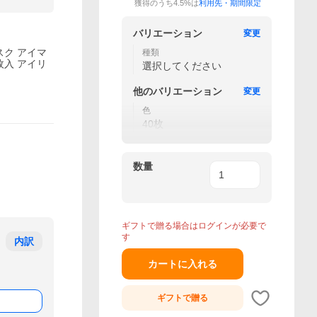
獲得のうち4.5%は
利用先・期間限定
バリエーション
変更
ク アイマ
種類
0枚入 アイリ
選択してください
他の
バリエーション
変更
色
40枚
数量
ギフトで贈る場合はログインが必要で
す
内訳
カートに入れる
ギフトで
贈る