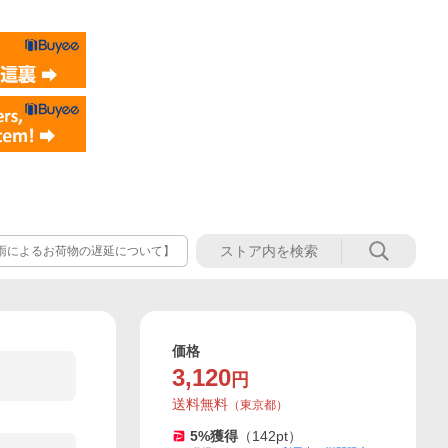
雨によるお荷物の遅延について】
価格
3,120
円
送料無料
（
東京都
）
5
%獲得
（
142
pt）