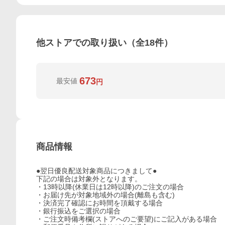
他ストアでの取り扱い（全
18
件）
673
最安値
円
商品情報
●翌日優良配送対象商品につきまして●
下記の場合は対象外となります。
・13時以降(休業日は12時以降)のご注文の場合
・お届け先が対象地域外の場合(離島も含む)
・決済完了確認にお時間を頂戴する場合
・銀行振込をご選択の場合
・ご注文時備考欄(ストアへのご要望)にご記入がある場合