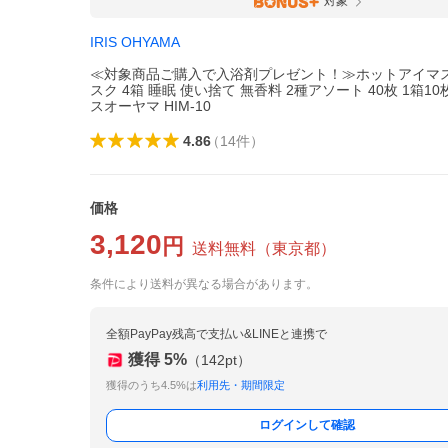
対象
IRIS OHYAMA
≪対象商品ご購入で入浴剤プレゼント！≫ホットアイマス
スク 4箱 睡眠 使い捨て 無香料 2種アソート 40枚 1箱1
スオーヤマ HIM-10
4.86
（
14
件
）
価格
3,120
円
送料無料
（
東京都
）
条件により送料が異なる場合があります。
全額PayPay残高で支払い&LINEと連携で
獲得
5
%
（
142
pt）
獲得のうち4.5%は
利用先・期間限定
ログインして確認