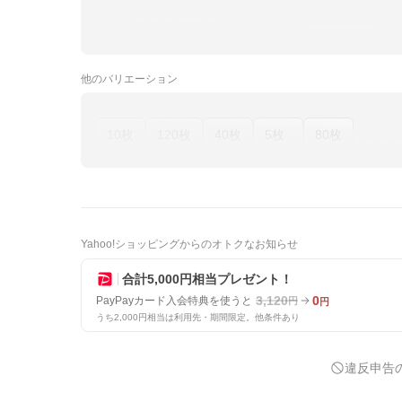
他の
バリエーション
10枚
120枚
40枚
5枚
80枚
Yahoo!ショッピングからのオトクなお知らせ
合計5,000円相当プレゼント！
3,120
0
PayPayカード入会特典を使うと
円
円
うち2,000円相当は利用先・期間限定。他条件あり
違反申告