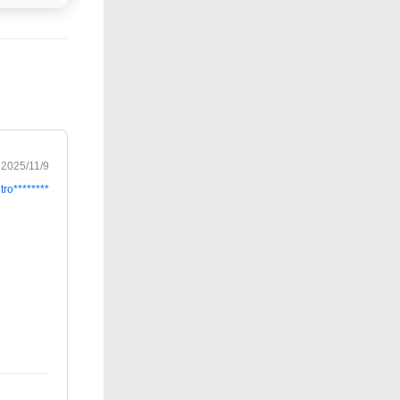
2025/11/9
tro********