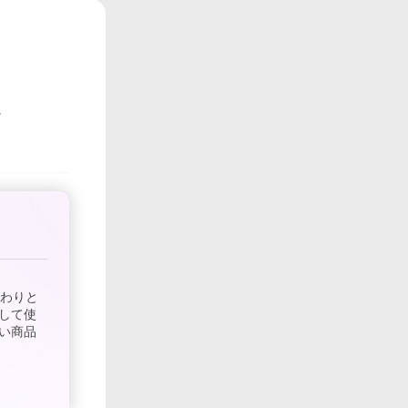
んわりと
して使
い商品