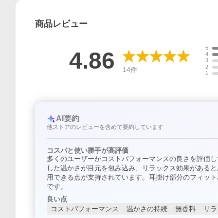
商品
レビュー
5
4.86
4
3
2
14
件
1
AI要約
他ストアのレビューを含めて要約しています
コスパと使い勝手が高評価
多くのユーザーがコストパフォーマンスの良さを評価し
した温かさが目元を包み込み、リラックス効果があると
用できる点が支持されています。耳掛け部分のフィット
です。
良い点
コストパフォーマンス
温かさの持続
無香料
リラ