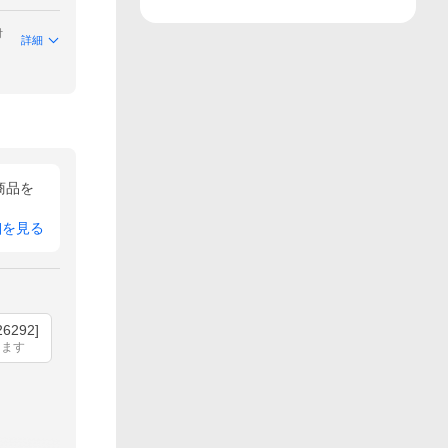
付
詳細
商品を
細を見る
6292]
ります