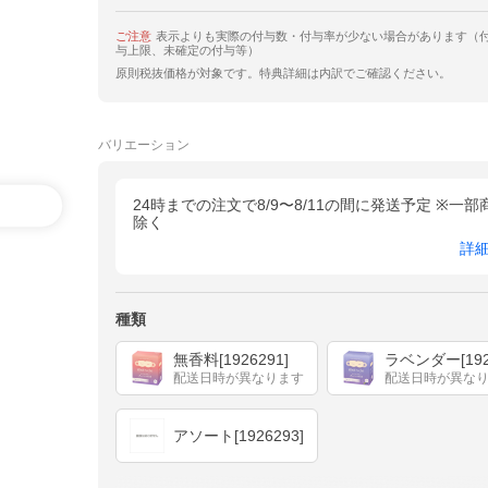
ご注意
表示よりも実際の付与数・付与率が少ない場合があります（
与上限、未確定の付与等）
原則税抜価格が対象です。特典詳細は内訳でご確認ください。
バリエーション
24時までの注文で8/9〜8/11の間に発送予定 ※一部
除く
詳
種類
無香料[1926291]
ラベンダー[192
配送日時が異なります
配送日時が異な
アソート[1926293]