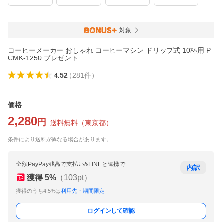
対象
コーヒーメーカー おしゃれ コーヒーマシン ドリップ式 10杯用 P
CMK-1250 プレゼント
4.52
（
281
件
）
価格
2,280
円
送料無料
（
東京都
）
条件により送料が異なる場合があります。
全額PayPay残高で支払い&LINEと連携で
内訳
獲得
5
%
（
103
pt）
獲得のうち4.5%は
利用先・期間限定
ログインして確認