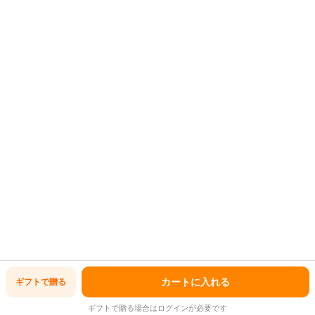
シンプルデザインで使いやすいコーヒーメーカーです。
●定格電源
AC100V 50/60Hz
●定格消費電力
750W
カートに入れる
ギフトで
贈る
●ドリップ容量
1250ml
●商品サイズ（cm）
ギフトで贈る場合はログインが必要です