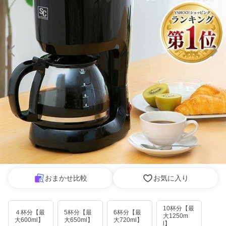
おまかせ比較
お気に入り
10杯分【最
４杯分【最
5杯分【最
6杯分【最
大1250m
大600ml】
大650ml】
大720ml】
l】