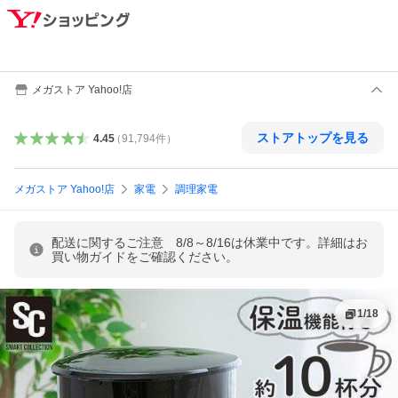
メガストア Yahoo!店
ストアトップを見る
4.45
（
91,794
件
）
メガストア Yahoo!店
家電
調理家電
配送に関するご注意 8/8～8/16は休業中です。詳細はお
買い物ガイドをご確認ください。
1
/
18