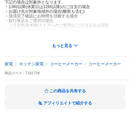
下記の場合は対象外となります。
・13時以降(休業日は12時以降)のご注文の場合
・お届け先が対象地域外の場合(離島も含む)
・決済完了確認にお時間を頂戴する場合
・銀行振込をご選択の場合
・ご注文時備考欄(ストアへのご要望)にご記入がある場合
・郵便番号や住所に誤りがある場合
・15点以上ご注文頂いた場合
・翌日優良配送対象外の商品とご一緒にご注文いただいた場合
もっと見る
家電
キッチン家電
コーヒーメーカー
コーヒーメーカー
商品
コード：
7181738
【置き配規約について】
この商品を共有する
アフィリエイトで紹介する
＼メガストアのお得情報／