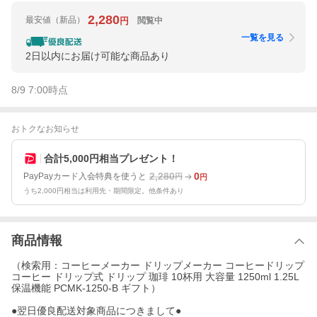
2,280
最安値
（新品）
閲覧中
円
一覧を見る
2日以内にお届け可能な商品あり
8/9 7:00
時点
おトクなお知らせ
合計5,000円相当プレゼント！
2,280
0
PayPayカード入会特典を使うと
円
円
うち2,000円相当は利用先・期間限定。他条件あり
商品情報
（検索用：コーヒーメーカー ドリップメーカー コーヒードリップ
コーヒー ドリップ式 ドリップ 珈琲 10杯用 大容量 1250ml 1.25L
保温機能 PCMK-1250-B ギフト）
●翌日優良配送対象商品につきまして●