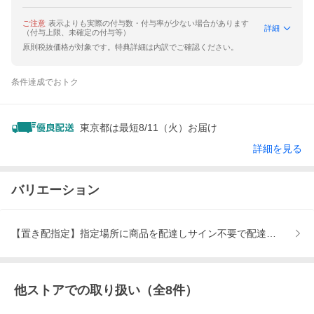
ご注意
表示よりも実際の付与数・付与率が少ない場合があります
詳細
（付与上限、未確定の付与等）
原則税抜価格が対象です。特典詳細は内訳でご確認ください。
条件達成でおトク
東京都は最短8/11（火）お届け
詳細を見る
バリエーション
【置き配指定】指定場所に商品を配達しサイン不要で配達完了、【置
他ストアでの取り扱い（全
8
件）