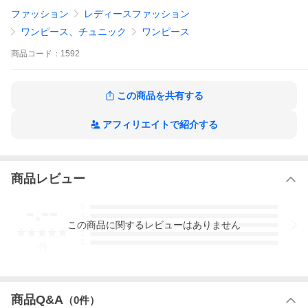
・伸縮性 なし
ファッション
レディースファッション
・厚み やや薄手
ワンピース、チュニック
ワンピース
☆サイズ M〜L
着丈123.5cm 肩幅39.5cm 身幅52cm 裾幅157.5cm 袖丈2
商品
コード：
1592
3.8cm
☆素材 分類外繊維(リヨセル)70% レーヨン30%
この商品を共有する
☆中国製
アフィリエイトで紹介する
春 夏 真夏 レディース ワンピ ティアード ロング マキシ トール 背
が高い カジュアル おしゃれ 大人 シック フェミニン Vネック ゆっ
たり ふんわり ひんやり 冷感 ふはく フハク 半袖 五分袖 お出かけ
リゾート マタニティ M L 無地 黒 緑 グリーン 20代 30代 40代 50
商品レビュー
代 60代 70代
-.--
5
4
この
商品
に関するレビューはありません
3
2
1
-
件
商品Q&A
（
0
件）