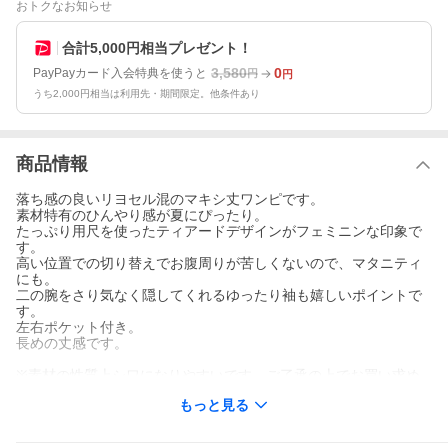
おトクなお知らせ
合計5,000円相当プレゼント！
3,580
0
PayPayカード入会特典を使うと
円
円
うち2,000円相当は利用先・期間限定。他条件あり
商品情報
落ち感の良いリヨセル混のマキシ丈ワンピです。
素材特有のひんやり感が夏にぴったり。
たっぷり用尺を使ったティアードデザインがフェミニンな印象で
す。
高い位置での切り替えでお腹周りが苦しくないので、マタニティ
にも。
二の腕をさり気なく隠してくれるゆったり袖も嬉しいポイントで
す。
左右ポケット付き。
長めの丈感です。
※素材の性質上シワになりやすいです。ご了承の上でお買い求め
ください。
もっと見る
・裏地 なし
・透け感 なし