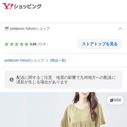
petitplum Yahoo!ショップ
ストアトップを見る
4.88
（
81
件
）
petitplum Yahoo!ショップ
(商品一覧)
配送に関するご注意 地震の影響で九州地方への配送に
遅延が生じる場合があります
1
/
14