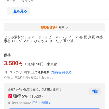
カーキ
ブラック
一覧を見る
対象
とろみ素材のティアードワンピース / レディース 春 夏 真夏 冷感
素材 ロング マキシ ひんやり ゆったり 五分袖
価格
3,580
円
+ 送料
690
円
（
東京都
）
同一ストア8,000円以上で
送料無料
対象商品を見る
条件により送料が異なる場合があります。
全額PayPay残高で支払い&LINEと連携で
内訳
獲得
5
%
（
162
pt）
獲得のうち4.5%は
利用先・期間限定