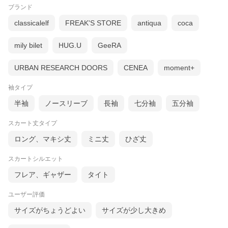
ブランド
classicalelf
FREAK'S STORE
antiqua
coca
mily bilet
HUG.U
GeeRA
URBAN RESEARCH DOORS
CENEA
moment+
袖タイプ
半袖
ノースリーブ
長袖
七分袖
五分袖
スカート丈タイプ
ロング、マキシ丈
ミニ丈
ひざ丈
スカートシルエット
フレア、ギャザー
タイト
ユーザー評価
サイズがちょうどよい
サイズが少し大きめ