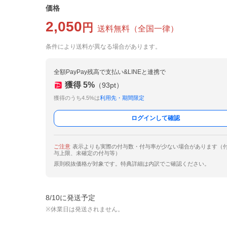
価格
2,050
円
送料無料
（
全国一律
）
条件により送料が異なる場合があります。
全額PayPay残高で支払い&LINEと連携で
獲得
5
%
（
93
pt）
獲得のうち4.5%は
利用先・期間限定
ログインして確認
ご注意
表示よりも実際の付与数・付与率が少ない場合があります（
与上限、未確定の付与等）
原則税抜価格が対象です。特典詳細は内訳でご確認ください。
8/10に発送予定
※休業日は発送されません。