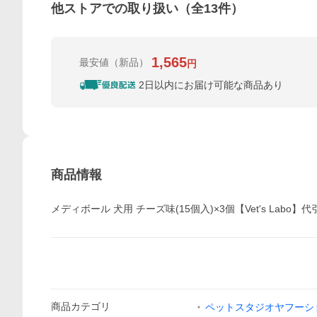
他ストアでの取り扱い（全
13
件）
1,565
最安値
（新品）
円
2日以内にお届け可能な商品あり
商品情報
メディボール 犬用 チーズ味(15個入)×3個【Vet's Labo
商品
カテゴリ
ペットスタジオヤフーシ