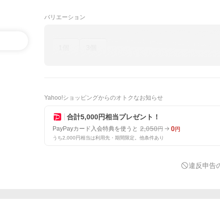
バリエーション
1個
3個
Yahoo!ショッピングからのオトクなお知らせ
合計5,000円相当プレゼント！
2,050
0
PayPayカード入会特典を使うと
円
円
うち2,000円相当は利用先・期間限定。他条件あり
違反申告