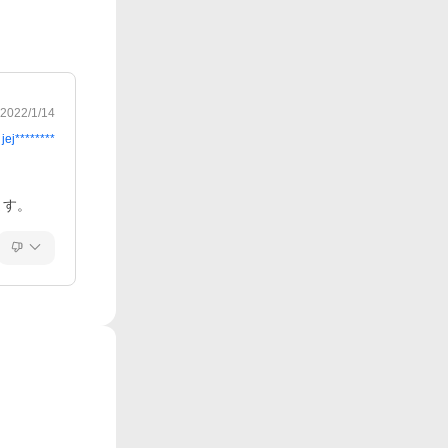
2022/1/14
jej********
ます。