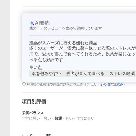
AI要約
他ストアのレビューを含めて要約しています
投薬がスムーズに行える優れた商品
多くのユーザーが、愛犬に薬を飲ませる際のストレスが
ズで、愛犬が喜んで食べてくれるため、投薬が楽になっ
べる点も好評です。
良い点
薬を包みやすい
愛犬が喜んで食べる
ストレス軽減
AI回答の正確性や商品の効果は保証されません（
その他の注意点
）
項目別評価
栄養バランス
非常に悪い
・
悪い
・
普通
・
良い
・
非常に良い