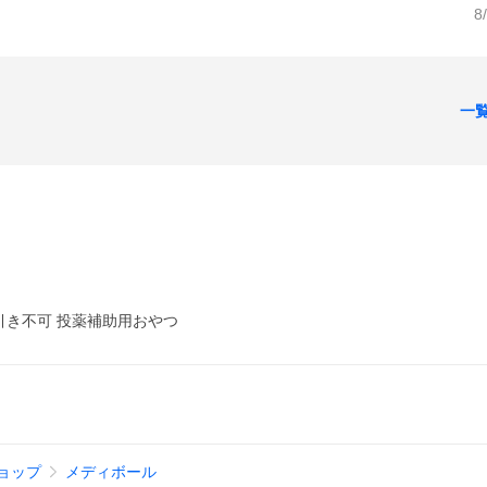
8
一
】代引き不可 投薬補助用おやつ
ョップ
メディボール