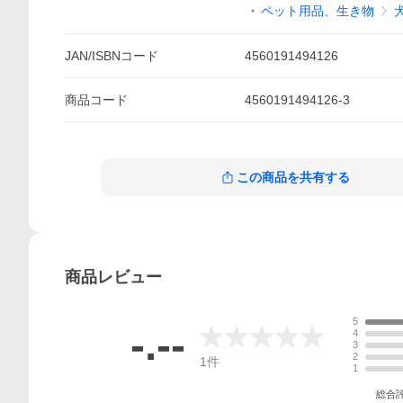
ペット用品、生き物
JAN/ISBNコード
4560191494126
商品
コード
4560191494126-3
この商品を共有する
商品
レビュー
5
-.--
4
3
2
1
件
1
総合