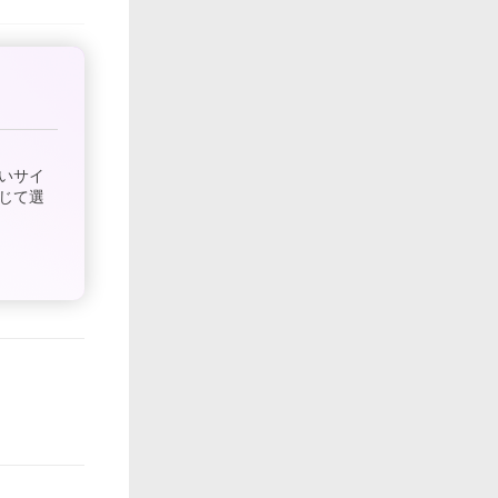
いサイ
じて選