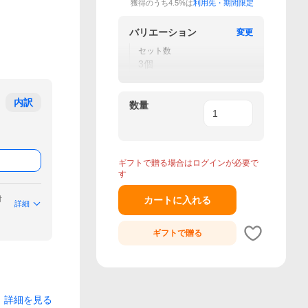
獲得のうち4.5%は
利用先・期間限定
バリエーション
変更
セット数
3個
内訳
数量
ギフトで贈る場合はログインが必要で
す
付
カートに入れる
詳細
ギフトで
贈る
詳細を見る