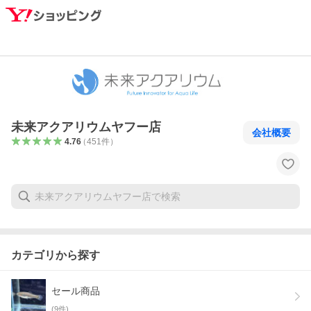
未来アクアリウムヤフー店
会社概要
4.76
（
451
件
）
カテゴリから探す
セール商品
(
9
件)