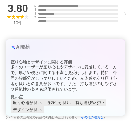
る場合があります。
3.80
※インポート商品のため、縫製があまい、小さな汚れ、キズなど
5
4
がある場合があります。
3
2
1
10
件
AI要約
座り心地とデザインに関する評価
多くのユーザーが座り心地やデザインに満足している一方
で、厚さや硬さに関する不満も見受けられます。特に、外
周の枠部分がしっかりしているため、立体感があり座り心
地が良いとの意見が多いです。また、持ち運びのしやすさ
や通気性の良さも評価されています。
良い点
座り心地が良い
通気性が良い
持ち運びやすい
デザインが良い
その他の注意点
AI回答の正確性や商品の効果は保証されません（
）