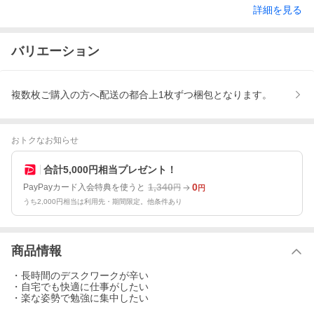
詳細を見る
バリエーション
複数枚ご購入の方へ配送の都合上1枚ずつ梱包となります。
おトクなお知らせ
合計5,000円相当プレゼント！
1,340
0
PayPayカード入会特典を使うと
円
円
うち2,000円相当は利用先・期間限定。他条件あり
商品情報
・長時間のデスクワークが辛い
・自宅でも快適に仕事がしたい
・楽な姿勢で勉強に集中したい