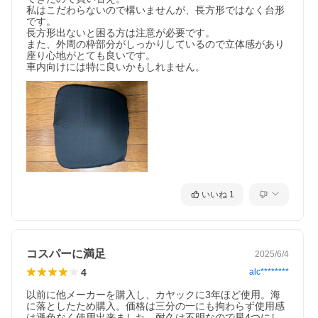
私はこだわらないので構いませんが、長方形ではなく台形
です。

長方形出ないと困る方は注意が必要です。

また、外周の枠部分がしっかりしているので立体感があり
座り心地がとても良いです。

車内向けには特に良いかもしれません。
いいね
1
コスパーに満足
2025/6/4
4
alc********
以前に他メーカーを購入し、カヤックに3年ほど使用。海
に落としたため購入。価格は三分の一にも拘わらず使用感
は遜色なく使用出来ました。耐久は不明なので星4つにし