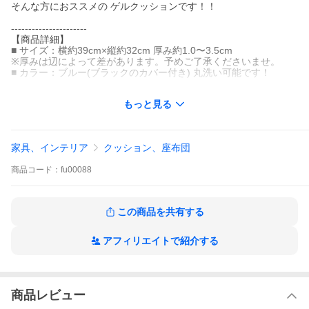
そんな方におススメの ゲルクッションです！！
----------------------
【商品詳細】
■ サイズ：横約39cm×縦約32cm 厚み約1.0〜3.5cm
※厚みは辺によって差があります。予めご了承くださいませ。
■ カラー：ブルー(ブラックのカバー付き) 丸洗い可能です！
----------------------
もっと見る
通気性の良い作りなので長時間座っても蒸れにくい！
ゲル クッション 極厚 特大 座布団 車 用 椅子 枕 腰痛 ジェルクッ
ション ハニカム カバー 本物 クッション ゲルクッション ジェルク
家具、インテリア
クッション、座布団
ッション 衝撃吸収 腰痛 低反発 カバー付き デスクワーク リモート
ワーク オフィス オフィスワーク 座布団 ハニカム 蒸れない在宅ワ
商品
コード：
fu00088
ーク 在宅勤務 テレワーク 自宅用 車 通気性 読書 勉強 運転 骨盤矯
正 人気
この商品を共有する
アフィリエイトで紹介する
【注意事項】
商品レビュー
※お使いのモニター環境によっては色味などが違って見えたりす