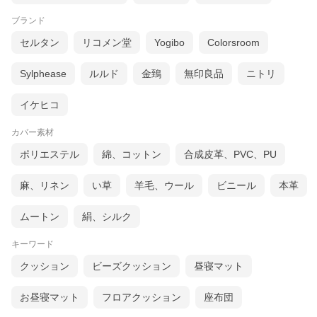
ブランド
セルタン
リコメン堂
Yogibo
Colorsroom
Sylphease
ルルド
金鵄
無印良品
ニトリ
イケヒコ
カバー素材
ポリエステル
綿、コットン
合成皮革、PVC、PU
麻、リネン
い草
羊毛、ウール
ビニール
本革
ムートン
絹、シルク
キーワード
クッション
ビーズクッション
昼寝マット
お昼寝マット
フロアクッション
座布団