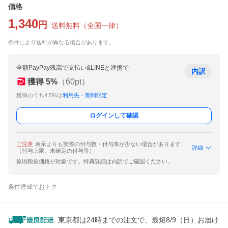
価格
1,340
円
送料無料
（
全国一律
）
条件により送料が異なる場合があります。
全額PayPay残高で支払い&LINEと連携で
内訳
獲得
5
%
（
60
pt）
獲得のうち4.5%は
利用先・期間限定
ログインして確認
ご注意
表示よりも実際の付与数・付与率が少ない場合があります
詳細
（付与上限、未確定の付与等）
原則税抜価格が対象です。特典詳細は内訳でご確認ください。
条件達成でおトク
東京都は24時までの注文で、最短8/9（日）お届け