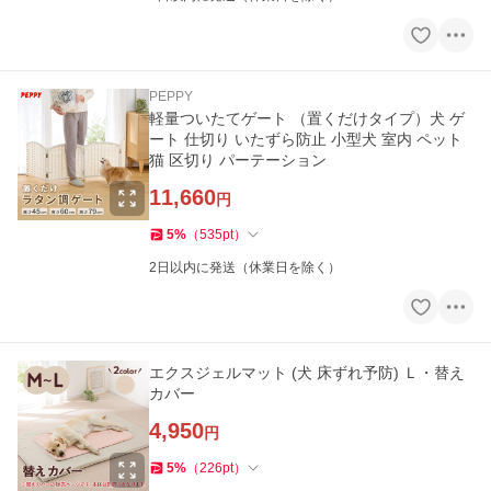
PEPPY
軽量ついたてゲート （置くだけタイプ）犬 ゲ
ート 仕切り いたずら防止 小型犬 室内 ペット
猫 区切り パーテーション
11,660
円
5
%
（
535
pt
）
2日以内に発送（休業日を除く）
エクスジェルマット (犬 床ずれ予防) Ｌ・替え
カバー
4,950
円
5
%
（
226
pt
）