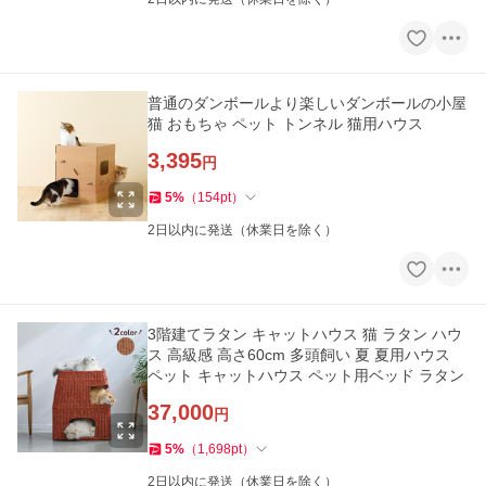
普通のダンボールより楽しいダンボールの小屋
猫 おもちゃ ペット トンネル 猫用ハウス
3,395
円
5
%
（
154
pt
）
2日以内に発送（休業日を除く）
3階建てラタン キャットハウス 猫 ラタン ハウ
ス 高級感 高さ60cm 多頭飼い 夏 夏用ハウス
ペット キャットハウス ペット用ベッド ラタン
37,000
円
5
%
（
1,698
pt
）
2日以内に発送（休業日を除く）