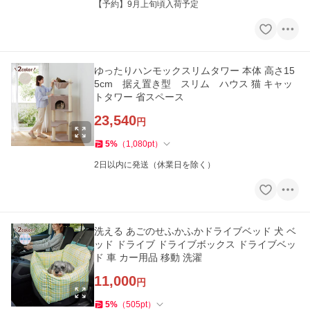
【予約】9月上旬頃入荷予定
ゆったりハンモックスリムタワー 本体 高さ15
5cm 据え置き型 スリム ハウス 猫 キャッ
トタワー 省スペース
23,540
円
5
%
（
1,080
pt
）
2日以内に発送（休業日を除く）
洗える あごのせふかふかドライブベッド 犬 ベ
ッド ドライブ ドライブボックス ドライブベッ
ド 車 カー用品 移動 洗濯
11,000
円
5
%
（
505
pt
）