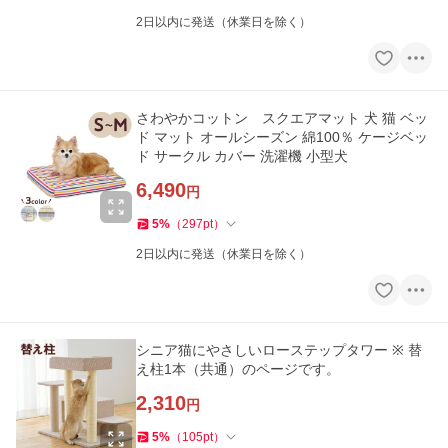
2日以内に発送（休業日を除く）
さわやかコットン スクエアマット 犬 猫 ベッ
ド マット オールシーズン 綿100％ ケージベッ
ド サークル カバー 洗濯機 小型犬
6,490
円
5
%
（
297
pt
）
2日以内に発送（休業日を除く）
シニア猫にやさしいローステップタワー ※ 替
え柱1本（共通）のページです。
2,310
円
5
%
（
105
pt
）