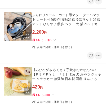
ふんわりクール カート用マット クールマッ
ト カート用 保冷剤 接触冷感 冷却マット 冷感
マット ひんやり 散歩 ペット 犬 猫 ペットカー
ト ペッ
2,200
円
5
%
（
101
pt
）
2日以内に発送（休業日を除く）
甘みひろがる さくさく手焼きお米せんべい
【ＰＥＰＰＹＬＩＦＥ】 11g 犬 おやつ クッキ
ー クラッカー 無添加 日本製 国産 りんご さつ
まいも か
420
円
5
%
（
18
pt
）
2日以内に発送（休業日を除く）