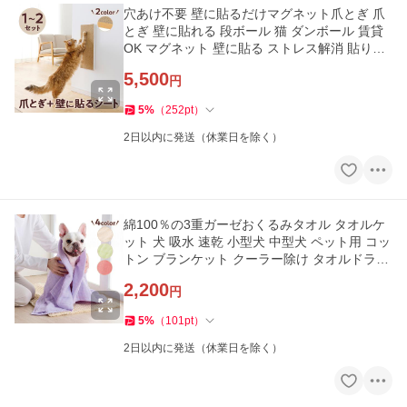
穴あけ不要 壁に貼るだけマグネット爪とぎ 爪
とぎ 壁に貼れる 段ボール 猫 ダンボール 賃貸
OK マグネット 壁に貼る ストレス解消 貼り付
け
5,500
円
5
%
（
252
pt
）
2日以内に発送（休業日を除く）
綿100％の3重ガーゼおくるみタオル タオルケ
ット 犬 吸水 速乾 小型犬 中型犬 ペット用 コッ
トン ブランケット クーラー除け タオルドライ
敏
2,200
円
5
%
（
101
pt
）
2日以内に発送（休業日を除く）