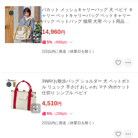
パカット メッシュキャリーバッグ 犬 ペピイ キ
ャリー ペットキャリーバッグ ペットキャリー
バック ペットバッグ 猫用 犬用 ペット用品 折
りた
14,960
円
5
%
（
686
pt
）
2日以内に発送（休業日を除く）
3WAYお散歩バッグ ショルダー 犬 ペットボト
ル リュック 手さげ おしゃれ マチ 内ポケット
仕切り シンプル ペピイ
4,510
円
5
%
（
206
pt
）
2日以内に発送（休業日を除く）