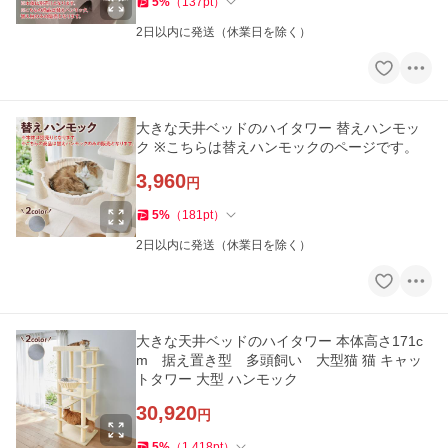
5
%
（
137
pt
）
2日以内に発送（休業日を除く）
大きな天井ベッドのハイタワー 替えハンモッ
ク ※こちらは替えハンモックのページです。
3,960
円
5
%
（
181
pt
）
2日以内に発送（休業日を除く）
大きな天井ベッドのハイタワー 本体高さ171c
m 据え置き型 多頭飼い 大型猫 猫 キャッ
トタワー 大型 ハンモック
30,920
円
5
%
（
1,418
pt
）