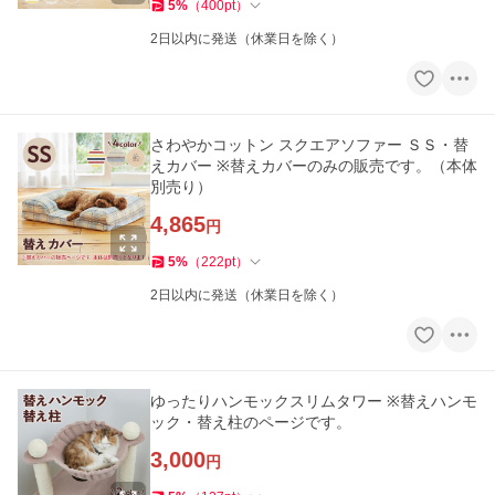
5
%
（
400
pt
）
2日以内に発送（休業日を除く）
さわやかコットン スクエアソファー ＳＳ・替
えカバー ※替えカバーのみの販売です。（本体
別売り）
4,865
円
5
%
（
222
pt
）
2日以内に発送（休業日を除く）
ゆったりハンモックスリムタワー ※替えハンモ
ック・替え柱のページです。
3,000
円