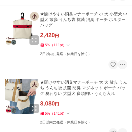
★開けやすい消臭マナーポーチ 小 犬 小型犬 中
型犬 散歩 うんち袋 抗菌 消臭 ポーチ ホルダー
バッグ
2,420
円
5
%
（
111
pt
）
2日以内に発送（休業日を除く）
★開けやすい消臭マナーポーチ 大 犬 散歩 うん
ち うんち袋 抗菌 防臭 マグネット ポーチ バッ
グ 臭わない 大型犬 多頭飼い うんち入れ
3,080
円
5
%
（
141
pt
）
2日以内に発送（休業日を除く）