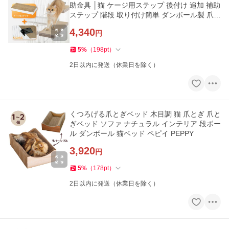
助金具 │猫 ケージ用ステップ 後付け 追加 補助
ステップ 階段 取り付け簡単 ダンボール製 爪と
ぎ 子猫
4,340
円
5
%
（
198
pt
）
2日以内に発送（休業日を除く）
くつろげる爪とぎベッド 木目調 猫 爪とぎ 爪と
ぎベッド ソファ ナチュラル インテリア 段ボー
ル ダンボール 猫ベッド ペピイ PEPPY
3,920
円
5
%
（
178
pt
）
2日以内に発送（休業日を除く）