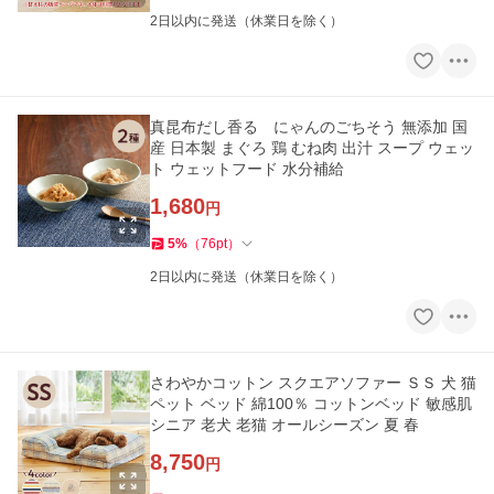
2日以内に発送（休業日を除く）
真昆布だし香る にゃんのごちそう 無添加 国
産 日本製 まぐろ 鶏 むね肉 出汁 スープ ウェッ
ト ウェットフード 水分補給
1,680
円
5
%
（
76
pt
）
2日以内に発送（休業日を除く）
さわやかコットン スクエアソファー ＳＳ 犬 猫
ペット ベッド 綿100％ コットンベッド 敏感肌
シニア 老犬 老猫 オールシーズン 夏 春
8,750
円