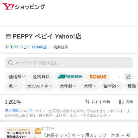
PEPPY ペピイ Yahoo!店
PEPPY ペピイ Yahoo!店
検索結果
価格帯
送料無料
すべての条
色
犬の大きさ
犬年齢
犬種
猫年齢
種類
3,251
件
おすすめ順
表示
表示情報について
｜ポイントは原則税抜価格を基準に付与されます｜ポイント・支
払額等の正確な情報（付与条件・上限等）はカートをご確認ください
PEPPY
【お得セット】ケージ用ステップ 本体 ＋ 補