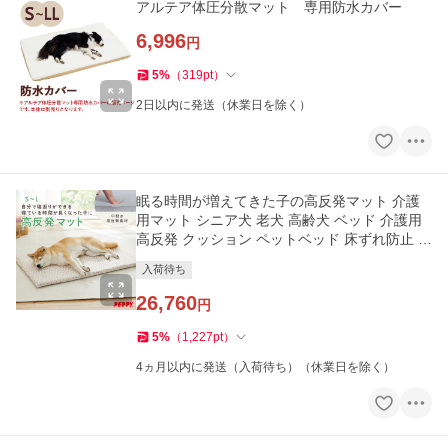
アルテア体圧分散マット 専用防水カバー
6,996
円
5
%
（
319
pt
）
2日以内に発送（休業日を除く）
眠る時間が増えてきた子の高反発マット 介護
用マット シニア犬 老犬 高齢犬 ベッド 介護用
高反発 クッション ペットベッド 床ずれ防止 ペ
ットマット
入荷待ち
26,760
円
5
%
（
1,227
pt
）
4ヵ月以内に発送（入荷待ち）（休業日を除く）