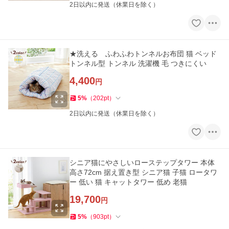
2日以内に発送（休業日を除く）
★洗える ふわふわトンネルお布団 猫 ベッド
トンネル型 トンネル 洗濯機 毛 つきにくい
4,400
円
5
%
（
202
pt
）
2日以内に発送（休業日を除く）
シニア猫にやさしいローステップタワー 本体
高さ72cm 据え置き型 シニア猫 子猫 ロータワ
ー 低い 猫 キャットタワー 低め 老猫
19,700
円
5
%
（
903
pt
）