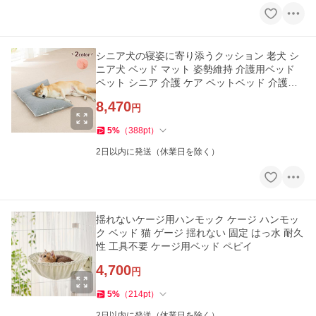
シニア犬の寝姿に寄り添うクッション 老犬 シ
ニア犬 ベッド マット 姿勢維持 介護用ベッド
ペット シニア 介護 ケア ペットベッド 介護用
品 犬用
8,470
円
5
%
（
388
pt
）
2日以内に発送（休業日を除く）
揺れないケージ用ハンモック ケージ ハンモッ
ク ベッド 猫 ゲージ 揺れない 固定 はっ水 耐久
性 工具不要 ケージ用ベッド ペピイ
4,700
円
5
%
（
214
pt
）
2日以内に発送（休業日を除く）