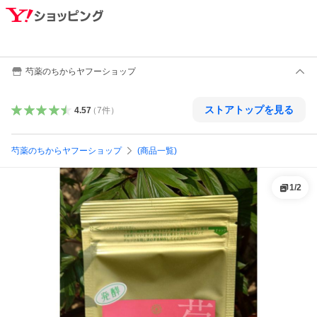
芍薬のちからヤフーショップ
ストアトップを見る
4.57
（
7
件
）
芍薬のちからヤフーショップ
(商品一覧)
1
/
2