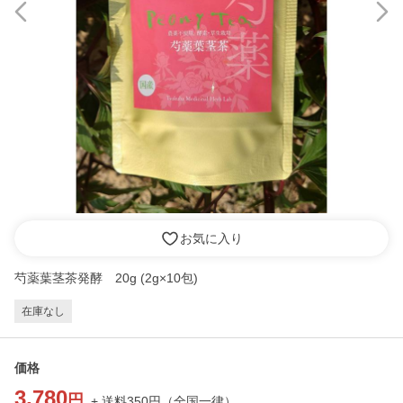
お気に入り
芍薬葉茎茶発酵 20g (2g×10包)
在庫なし
価格
3,780
円
+ 送料
350
円
（
全国一律
）