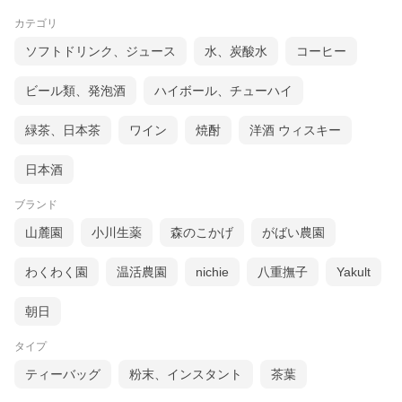
カテゴリ
ソフトドリンク、ジュース
水、炭酸水
コーヒー
ビール類、発泡酒
ハイボール、チューハイ
緑茶、日本茶
ワイン
焼酎
洋酒 ウィスキー
日本酒
ブランド
山麓園
小川生薬
森のこかげ
がばい農園
わくわく園
温活農園
nichie
八重撫子
Yakult
朝日
タイプ
ティーバッグ
粉末、インスタント
茶葉