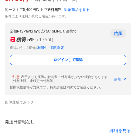
同一ストア5,400円以上で
送料無料
対象商品を見る
条件により送料が異なる場合があります。
全額PayPay残高で支払い&LINEと連携で
内訳
獲得
5
%
（
175
pt）
獲得のうち4.5%は
利用先・期間限定
ログインして確認
ご注意
表示よりも実際の付与数・付与率が少ない場合があります
詳細
（付与上限、未確定の付与等）
原則税抜価格が対象です。特典詳細は内訳でご確認ください。
条件達成でおトク
発送日情報なし
詳細を見る