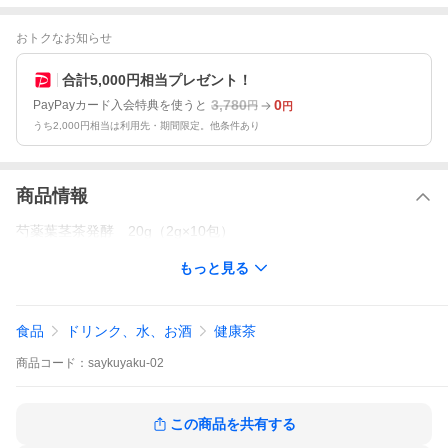
おトクなお知らせ
合計5,000円相当プレゼント！
3,780
0
PayPayカード入会特典を使うと
円
円
うち2,000円相当は利用先・期間限定。他条件あり
商品情報
芍薬葉茎茶発酵 20g（2g×10包）
もっと見る
食品
ドリンク、水、お酒
健康茶
商品
コード：
saykuyaku-02
この商品を共有する