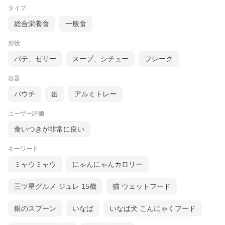
タイプ
総合栄養食
一般食
形状
パテ、ゼリー
スープ、シチュー
フレーク
容器
パウチ
缶
アルミトレー
ユーザー評価
食いつきが非常に良い
キーワード
ミャウミャウ
にゃんにゃんカロリー
三ツ星グルメ ジュレ 15歳
猫 ウェットフード
銀のスプーン
いなば
いなば犬 こんにゃくフード