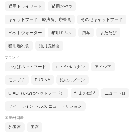
猫用ドライフード
猫用おやつ
キャットフード 療法食、療養食
その他キャットフード
ペットウォーター
猫用ミルク
猫草
またたび
猫用離乳食
猫用流動食
ブランド
いなばペットフード
ロイヤルカナン
アイシア
モンプチ
PURINA
銀のスプーン
CIAO（いなばペットフード）
たまの伝説
ニュートロ
フィーライン ヘルス ニュートリション
国産/外国産
外国産
国産