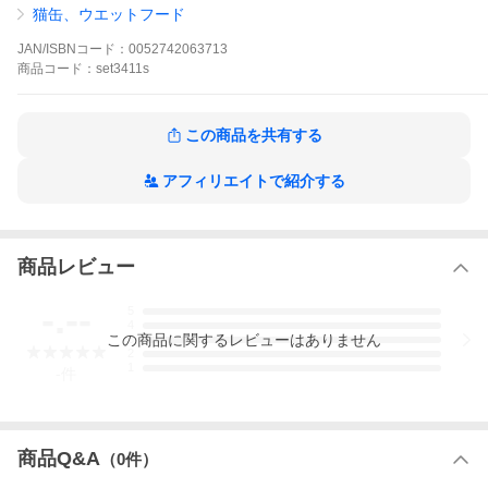
原材料
猫缶、ウエットフード
チキン、ポーク、コーンスターチ、小麦、エンドウマメ、グルコ
ース、全卵、セルロース、植物性油脂、ピーカンナッツ殻パウダ
JAN/ISBNコード：
0052742063713
ー、亜麻仁、ビートパルプ、デキストリン、柑橘類、クランベリ
商品
コード：
set3411s
ー、増粘多糖類、ミネラル類、アミノ酸類、キシロース、L-カル
ニチン、ビタミン類、カラメル色素
保証成分
この商品を共有する
たんぱく質5.0％以上、脂質1.3％以上、粗繊維2.8％以下、灰分3.
4％以下、水分81.0％以下
アフィリエイトで紹介する
エネルギー
76kcal
原産国
商品レビュー
フランス
---------------------
-.--
5
リニューアルについて
4
メーカーからのリニューアルにより、予告なく仕様(パッケージ・
この
商品
に関するレビューはありません
3
原材料・生産国等)が変更される場合があります。タイミングによ
2
1
っては商品情報・タグ・カテゴリー等の変更にタイムラグが生じ
-
件
る場合がございますため、アレルギーや体調に敏感なワンちゃ
ん・猫ちゃんは必ずお手元に届きました商品の原材料をご確認の
上でご利用ください。また、在庫切り替えのタイミングによって
は新旧商品が混在する場合がございます。ご了承ください。
商品Q&A
（
0
件）
転売による注文のキャンセルについて
当社が転売にあたると判断した場合(直送転売を含む)は、ご注文の