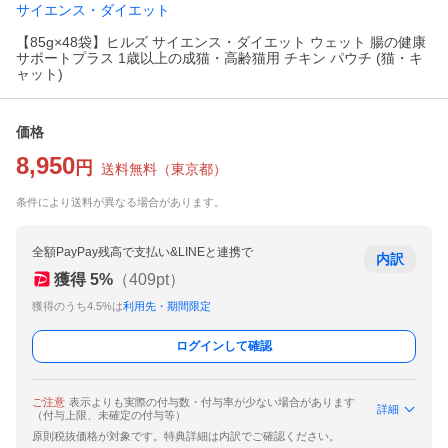
サイエンス・ダイエット
【85g×48袋】ヒルズ サイエンス・ダイエット ウェット 腸の健康
サポートプラス 1歳以上の成猫・高齢猫用 チキン パウチ (猫・キ
ャット)
価格
8,950
円
送料無料
（
東京都
）
条件により送料が異なる場合があります。
全額PayPay残高で支払い&LINEと連携で
内訳
獲得
5
%
（
409
pt）
獲得のうち4.5%は
利用先・期間限定
ログインして確認
ご注意
表示よりも実際の付与数・付与率が少ない場合があります
詳細
（付与上限、未確定の付与等）
原則税抜価格が対象です。特典詳細は内訳でご確認ください。