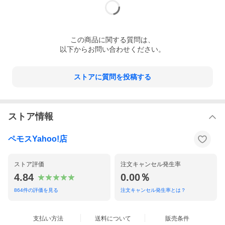
キャンセル及び今後一切のご注文をお断りさせて頂く場合がござ
います。
大量注文・個数制限品の複数注文等のキャンセルについて
購入制限を設けている商品の複数回注文、同一商品の大量注文に
つきましては転売や事故等の防止の為、キャンセル処理とさせて
この
商品
に関する質問は、
いただきます。
以下からお問い合わせください。
同一のお客様による大量注文が複数あり、当社が禁止事項にあた
ると判断した場合は今後一切のご注文をお断りさせて頂く場合が
ございます。
---------------------
ストアに質問を投稿する
ストア情報
ペモスYahoo!店
ストア評価
注文キャンセル発生率
4.84
0.00％
864
件の評価を見る
注文キャンセル発生率とは？
支払い方法
送料について
販売条件