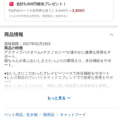
合計5,000円相当プレゼント！
8,950
3,950
PayPayカード入会特典を使うと
円
円
うち2,000円相当は利用先・期間限定。他条件あり
商品情報
賞味期限：2027年02月28日
商品の特徴
アクティブバイオーム+テクノロジー*が速やかに健康な排便をサ
ポート。
猫ちゃんが喜ぶおいしさとたっぷりの愛情入り。水分補給をサポ
ート。
●おいしさにこだわったグレイビーソースで水分補給をサポート
●ヒルズ独自のプレバイオティクスブレンド*2で健康な便通をサポ
ート
●おいしさにもこだわり、消化に良い高品質な自然素材を使用し、
最適な栄養バランスを実現
● ドライフードとの併用もおすすめ
もっと見る
*1アクティブバイオーム+テクノロジー：マイクロバイオーム(腸
内細菌叢)を育むヒルズ独自の繊維ブレンド
*2ビートパルプや亜麻仁など由来
ペット用品、生き物
猫用品
キャットフード