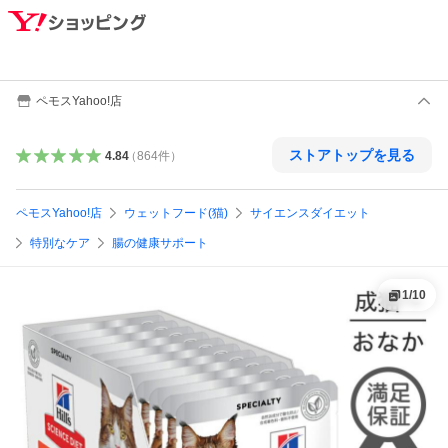
ペモスYahoo!店
ストアトップを見る
4.84
（
864
件
）
ペモスYahoo!店
ウェットフード(猫)
サイエンスダイエット
特別なケア
腸の健康サポート
1
/
10