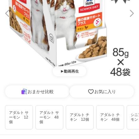
動画再生
おまかせ比較
お気に入り
アダルト サ
アダルト サ
アダルト チ
アダルト チ
シニ
ーモン 12
ーモン 48
キン 12個
キン 48個
モン
個
個