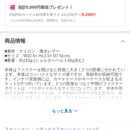
合計5,000円相当プレゼント！
13,200
8,200
PayPayカード入会特典を使うと
円
円
うち2,000円相当は利用先・期間限定。他条件あり
商品情報
■素材：ナイロン・撥水レザー
■サイズ：W22.5× H13.5× D7.5(cm)
■重量：約210g (ショルダーベルト65g含む)
本体はファスナーを開けると前後に大きく2つの部屋に分かれてい
ます。本体はコンパクトなサイズ感ですが、長財布が収納可能で
す。インナー背面側には、カードケースやキーケースが収まるポ
ケットが2つ付いています。2つの部屋をつなぐ中間のファスナー
ポケットは、パスポートが入るサイズになっています。本体外側
のファスナーポケットには、スマホやパスケースなどが入り、出
し入れがしやすくなっています。ファスナーヘッドをリングタイ
プにしているので、弊社パスケースのシークやピストのストラッ
プを括り付けて収納ができるようになっています。ナイロンメイ
もっと見る
ンにすることで、重さを感じないくらい軽いのも特徴です。かっ
ちりしたボックスフォルムを保つために、サイドから底にかけて
芯材を入れてまとめています。
ファッション
レディースファッション
バッグ