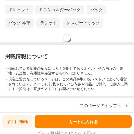
ポシェット
ミニショルダーバッグ
バック
バッグ 本革
ラシット
レスポートサック
掲載情報について
・掲載している情報の精度には万全を期しておりますが、その内容の正確
性、安全性、有用性を保証するものではありません。
・現在ご覧になっているページは、この
商品
を取り扱うストアによって運営
されています。 ページに記載されている内容
や商品、ご購入
、ご購入に関
するご質問は、直接各ストアにお問い合わせください。
このページのトップへ
カテゴリから探す
カートに入れる
ギフトで
贈る
レザーバッグ
ナイロンバッグ
ギフトで贈る場合はログインが必要です