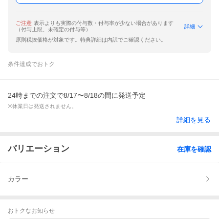
ご注意
表示よりも実際の付与数・付与率が少ない場合があります
詳細
（付与上限、未確定の付与等）
原則税抜価格が対象です。特典詳細は内訳でご確認ください。
条件達成でおトク
24時までの注文で8/17〜8/18の間に発送予定
※休業日は発送されません。
詳細を見る
バリエーション
在庫を確認
カラー
おトクなお知らせ