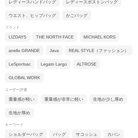
レディースハンドバッグ
レディースボストンバッグ
日本製の魅力を最大限に生かし長年の使用に耐えられる構造、縫
製にこだわり
安心してご愛用頂ける製品を職人が一針、一針心を込めて作って
ウエスト、ヒップバッグ
かごバッグ
います。
ブランド
LIZDAYS
THE NORTH FACE
MICHAEL KORS
anello GRANDE
Java
REAL STYLE（ファッション）
LeSportsac
Legato Largo
ALTROSE
GLOBAL WORK
ユーザー評価
重量感が軽い
重量感が非常に軽い
生地が少し厚め
生地が厚め
キーワード
ショルダーバッグ
バッグ
サコッシュ
カバン