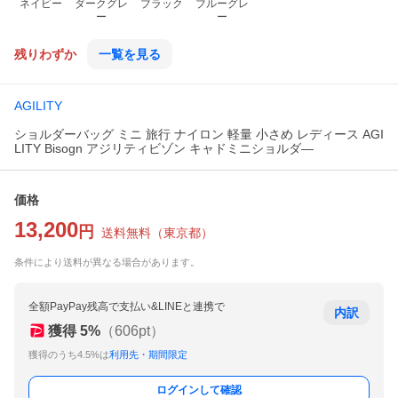
ネイビー
ダークグレ
ブラック
ブルーグレ
ー
ー
残りわずか
一覧を見る
AGILITY
ショルダーバッグ ミニ 旅行 ナイロン 軽量 小さめ レディース AGI
LITY Bisogn アジリティビゾン キャドミニショルダ―
価格
13,200
円
送料無料
（
東京都
）
条件により送料が異なる場合があります。
全額PayPay残高で支払い&LINEと連携で
内訳
獲得
5
%
（
606
pt）
獲得のうち4.5%は
利用先・期間限定
ログインして確認