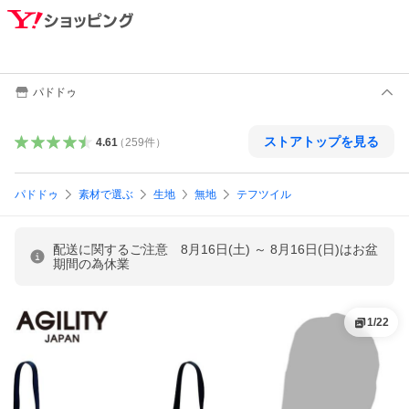
パドドゥ
ストアトップを見る
4.61
（
259
件
）
パドドゥ
素材で選ぶ
生地
無地
テフツイル
配送に関するご注意 8月16日(土) ～ 8月16日(日)はお盆
期間の為休業
1
/
22