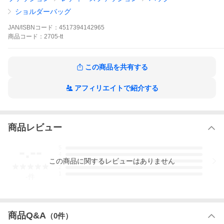
*ご注意*
画像は実物に近いものを使用していますが、閲覧環境により色味
ショルダーバッグ
が異なる場合がございます。なお、生産時期によって商品の仕様
が画像とは若干変更になる場合がございます。あらかじめご了承
JAN/ISBNコード：
4517394142965
ください。
商品
コード：
2705-tt
この商品を共有する
アフィリエイトで紹介する
商品レビュー
-.--
5
4
この
商品
に関するレビューはありません
3
2
1
-
件
商品Q&A
（
0
件）