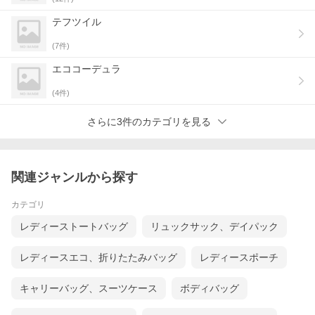
テフツイル
(
7
件)
エココーデュラ
(
4
件)
さらに3件のカテゴリを見る
関連ジャンルから探す
カテゴリ
レディーストートバッグ
リュックサック、デイパック
レディースエコ、折りたたみバッグ
レディースポーチ
東京の工房で私たちが作っています
キャリーバッグ、スーツケース
ボディバッグ
AGILITYの革製品は東京の下町、日暮里にある『AGILITY日暮里革
工房』で作られています。