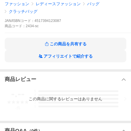
が異なる場合がございます。なお、生産時期によって商品の仕様
ファッション
レディースファッション
バッグ
が画像とは若干変更になる場合がございます。あらかじめご了承
ください。
クラッチバッグ
JAN/ISBNコード：
4517394123087
商品
コード：
2434-sc
この商品を共有する
アフィリエイトで紹介する
商品レビュー
-.--
5
4
この
商品
に関するレビューはありません
3
2
1
-
件
商品Q&A
（
0
件）