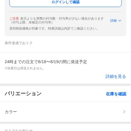
ログインして確認
ご注意
表示よりも実際の付与数・付与率が少ない場合があります
詳細
（付与上限、未確定の付与等）
原則税抜価格が対象です。特典詳細は内訳でご確認ください。
条件達成でおトク
24時までの注文で8/18〜8/19の間に発送予定
※休業日は発送されません。
詳細を見る
バリエーション
在庫を確認
カラー
おトクなお知らせ