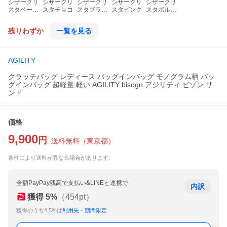
シザークリ
シザークリ
シザークリ
シザークリ
シザークリ
スタベージ
スタチョコ
スタブラッ
スタピンク
スタボルド
ュ
ク
ー
残りわずか
一覧を見る
AGILITY
クラッチバッグ レディース バッグインバッグ モノグラム柄 バッ
グインバッグ 超軽量 軽い AGILITY bisogn アジリティ ビゾン サ
ンド
価格
9,900
円
送料無料
（
東京都
）
条件により送料が異なる場合があります。
全額PayPay残高で支払い&LINEと連携で
内訳
獲得
5
%
（
454
pt）
獲得のうち4.5%は
利用先・期間限定