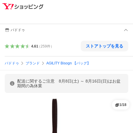
パドドゥ
ストアトップを見る
4.61
（
259
件
）
パドドゥ
ブランド
AGILITY Bisogn 【バッグ】
配送に関するご注意 8月8日(土) ～ 8月16日(日)はお盆
期間の為休業
1
/
18