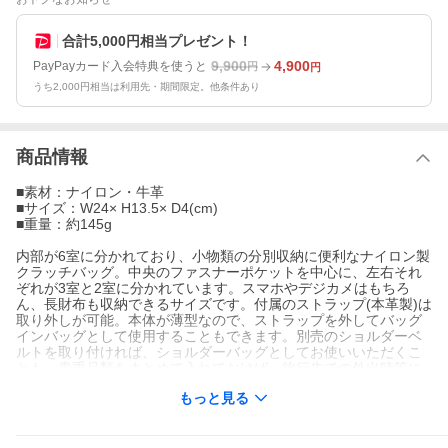
合計5,000円相当プレゼント！
9,900
4,900
PayPayカード入会特典を使うと
円
円
うち2,000円相当は利用先・期間限定。他条件あり
商品情報
■素材：ナイロン・牛革
■サイズ：W24× H13.5× D4(cm)
■重量：約145g
内部が6室に分かれており、小物類の分別収納に便利なナイロン製
クラッチバッグ。中央のファスナーポケットを中心に、左右それ
ぞれが3室と2室に分かれています。スマホやデジカメはもちろ
ん、長財布も収納できるサイズです。付属のストラップ(本革製)は
取り外しが可能。本体が薄型なので、ストラップを外してバッグ
インバッグとして使用することもできます。別売のショルダーベ
ルトを取り付ければ、ショルダーバッグとしてお使いいただくこ
とも。貴重品類をまとめて入れておけば、旅行先での外出時等に
重宝します。
もっと見る
*ご注意*
画像は実物に近いものを使用していますが、閲覧環境により色味