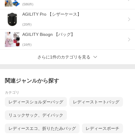
(
586
件)
AGILITY Pro 【シザーケース】
美容師さんの使うハサミをモチーフに、雪の結晶やクリスタルの
(
20
件)
輝きをイメージしたAGILITYオリジナルのモノグラム柄。とても
繊細で上品なこの柄は【シザークリスタ】と名付けられ、この生
AGILITY Bisogn 【バッグ】
地を使用した【シザークリスタシリーズ】が誕生しました。
見る角度によって柄が浮き出たようにも見えるシザークリスタの
(
16
件)
生地は、非常に軽量で弱撥水性があり、耐摩耗性にも優れた最高
級クラスのナイロン地です。フォーマルな場でも引けを取らな
い、高級感溢れる素材でありながら、デイリーにも存分にお使い
さらに1件のカテゴリを見る
いただけるシリーズです。
東京の工房で私たちが作っています
AGILITYの革製品は東京の下町、日暮里にある『AGILITY日暮里革
工房』で作られています。
関連ジャンルから探す
日本製の魅力を最大限に生かし長年の使用に耐えられる構造、縫
カテゴリ
製にこだわり
安心してご愛用頂ける製品を職人が一針、一針心を込めて作って
レディースショルダーバッグ
レディーストートバッグ
います。
リュックサック、デイパック
レディースエコ、折りたたみバッグ
レディースポーチ