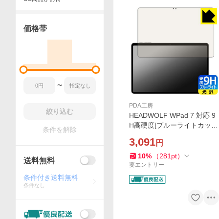
価格帯
〜
PDA工房
絞り込む
HEADWOLF WPad 7 対応 9
H高硬度[ブルーライトカッ
条件を解除
ト] 保護 フィルム 光沢 日本
3,091
円
製
10
%
（
281
pt
）
送料無料
要エントリー
条件付き送料無料
条件なし