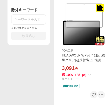
除外キーワード
を含む商品を除外する
絞り込む
PDA工房
HEADWOLF WPad 7 対応 純
黒クリア[超反射防止] 保護 フ
ィルム [画面用] 反射低減 防
3,091
円
指紋 日本製
10
%
（
281
pt
）
要エントリー