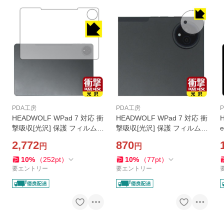
PDA工房
PDA工房
HEADWOLF WPad 7 対応 衝
HEADWOLF WPad 7 対応 衝
撃吸収[光沢] 保護 フィルム
撃吸収[光沢] 保護 フィルム
e
[背面用] 耐衝撃 日本製
[カメラレンズ部用] 耐衝撃 日
2,772
870
円
円
本製
10
%
（
252
pt
）
10
%
（
77
pt
）
要エントリー
要エントリー