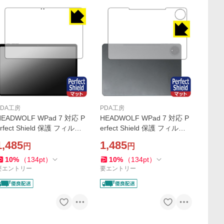
PDA工房
PDA工房
HEADWOLF WPad 7 対応 P
HEADWOLF WPad 7 対応 P
erfect Shield 保護 フィルム
erfect Shield 保護 フィルム
[画面用] 反射低減 防指紋 日
[背面用] 反射低減 防指紋 日
1,485
1,485
円
円
本製
本製
10
%
（
134
pt
）
10
%
（
134
pt
）
要エントリー
要エントリー