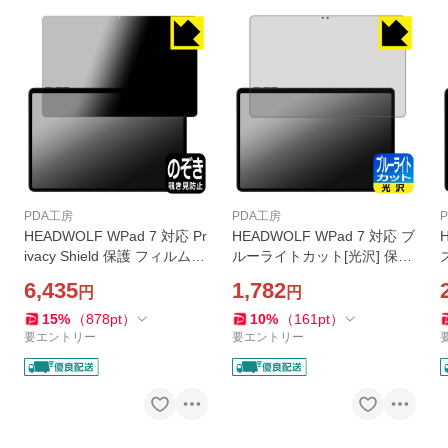
PDA工房
PDA工房
HEADWOLF WPad 7 対応 Pr
HEADWOLF WPad 7 対応 ブ
ivacy Shield 保護 フィルム
ルーライトカット[光沢] 保護
覗き見防止 反射低減 日本製
フィルム 日本製
6,435
1,782
円
円
15
%
（
878
pt
）
10
%
（
161
pt
）
要エントリー
要エントリー