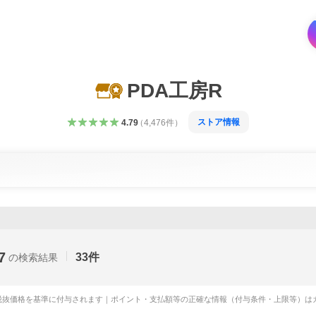
PDA工房R
ストア情報
4.79
（
4,476
件
）
7
33
件
の検索結果
税抜価格を基準に付与されます｜ポイント・支払額等の正確な情報（付与条件・上限等）は