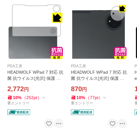
PDA工房
PDA工房
HEADWOLF WPad 7 対応 抗
HEADWOLF WPad 7 対応 抗
菌 抗ウイルス[光沢] 保護 フ
菌 抗ウイルス[光沢] 保護 フ
ィルム [背面用] 日本製
ィルム [カメラレンズ部用] 日
2,772
870
円
円
本製
10
%
（
252
pt
）
10
%
（
77
pt
）
要エントリー
要エントリー