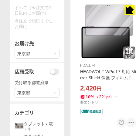
すべて（今注文で2
日以内にお届け）
今注文で明日までに
お届け
お届け先
東京都
PDA工房
店頭受取
HEADWOLF WPad 7 対応 Mi
rror Shield 保護 フィルム [画
受け取る都道府県
面用] ミラー 光沢 日本製
2,420
円
東京都
10
%
（
221
pt
）
要エントリー
カテゴリ
タブレット / 電子
33
件
書籍端末 / ノート