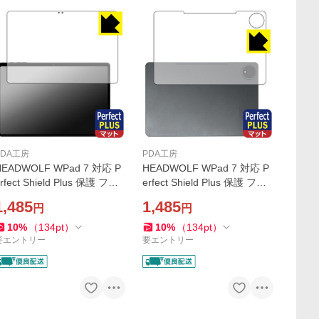
PDA工房
PDA工房
HEADWOLF WPad 7 対応 P
HEADWOLF WPad 7 対応 P
rfect Shield Plus 保護 フィ
erfect Shield Plus 保護 フィ
ルム [画面用] 反射低減 防指
ルム [背面用] 反射低減 防指
1,485
1,485
円
円
紋 日本製
紋 日本製
10
%
（
134
pt
）
10
%
（
134
pt
）
要エントリー
要エントリー