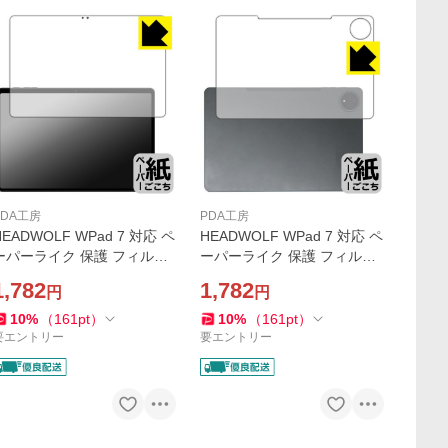
PDA工房
PDA工房
HEADWOLF WPad 7 対応 ペ
HEADWOLF WPad 7 対応 ペ
ーパーライク 保護 フィルム
ーパーライク 保護 フィルム
[画面用] 反射低減 日本製
[背面用] 反射低減 日本製
1,782
1,782
円
円
10
%
（
161
pt
）
10
%
（
161
pt
）
要エントリー
要エントリー