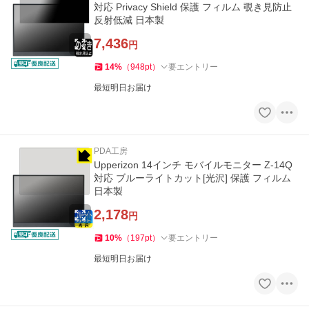
対応 Privacy Shield 保護 フィルム 覗き見防止
反射低減 日本製
7,436
円
14
%
（
948
pt
）
要エントリー
最短明日お届け
PDA工房
Upperizon 14インチ モバイルモニター Z-14Q
対応 ブルーライトカット[光沢] 保護 フィルム
日本製
2,178
円
10
%
（
197
pt
）
要エントリー
最短明日お届け