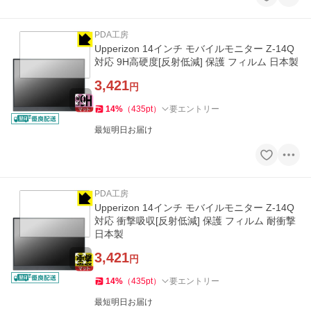
PDA工房
Upperizon 14インチ モバイルモニター Z-14Q
対応 9H高硬度[反射低減] 保護 フィルム 日本製
3,421
円
14
%
（
435
pt
）
要エントリー
最短明日お届け
PDA工房
Upperizon 14インチ モバイルモニター Z-14Q
対応 衝撃吸収[反射低減] 保護 フィルム 耐衝撃
日本製
3,421
円
14
%
（
435
pt
）
要エントリー
最短明日お届け