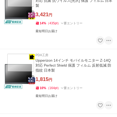
対応 抗菌 抗ウイルス[光沢] 保護 フィルム 日本
製
3,421
円
14
%
（
435
pt
）
要エントリー
最短明日お届け
PDA工房
Upperizon 14インチ モバイルモニター Z-14Q
対応 Perfect Shield 保護 フィルム 反射低減 防
指紋 日本製
1,815
円
10
%
（
164
pt
）
要エントリー
最短明日お届け