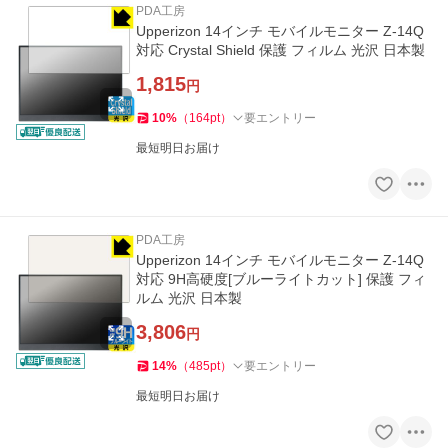
PDA工房
Upperizon 14インチ モバイルモニター Z-14Q
対応 Crystal Shield 保護 フィルム 光沢 日本製
1,815
円
10
%
（
164
pt
）
要エントリー
最短明日お届け
PDA工房
Upperizon 14インチ モバイルモニター Z-14Q
対応 9H高硬度[ブルーライトカット] 保護 フィ
ルム 光沢 日本製
3,806
円
14
%
（
485
pt
）
要エントリー
最短明日お届け