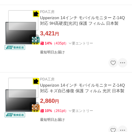
PDA工房
Upperizon 14インチ モバイルモニター Z-14Q
対応 9H高硬度[光沢] 保護 フィルム 日本製
3,421
円
14
%
（
435
pt
）
要エントリー
最短明日お届け
PDA工房
Upperizon 14インチ モバイルモニター Z-14Q
対応 キズ自己修復 保護 フィルム 光沢 日本製
2,860
円
10
%
（
261
pt
）
要エントリー
最短明日お届け