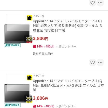
PDA工房
Upperizon 14インチ モバイルモニター Z-14Q
対応 純黒クリア[超反射防止] 保護 フィルム 反
射低減 防指紋 日本製
3,806
円
14
%
（
485
pt
）
要エントリー
最短明日お届け
PDA工房
Upperizon 14インチ モバイルモニター Z-14Q
対応 黒影[AR低反射・光沢] 保護 フィルム 日本
製
3,806
円
14
%
（
485
pt
）
要エントリー