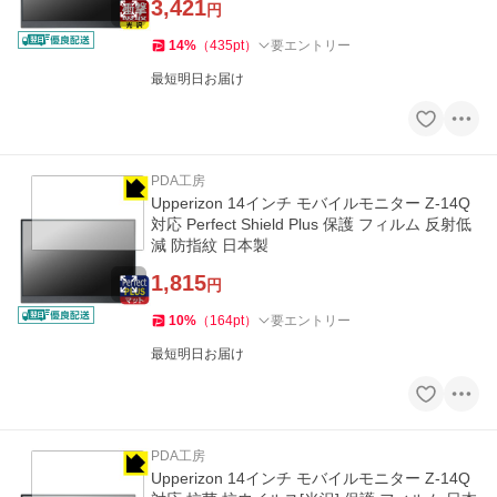
3,421
円
14
%
（
435
pt
）
要エントリー
最短明日お届け
PDA工房
Upperizon 14インチ モバイルモニター Z-14Q
対応 Perfect Shield Plus 保護 フィルム 反射低
減 防指紋 日本製
1,815
円
10
%
（
164
pt
）
要エントリー
最短明日お届け
PDA工房
Upperizon 14インチ モバイルモニター Z-14Q