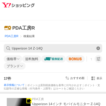
PDA工房R
PDA工房R
検索結果
価格帯
送料無料
すべての条
ブランド
17
件
おすすめ順
表示
表示情報について
｜ポイントは原則税抜価格を基準に付与されます｜ポイント・支
払額等の正確な情報（付与条件・上限等）はカートをご確認ください
PDA工房
Upperizon 14インチ モバイルモニター Z-14Q