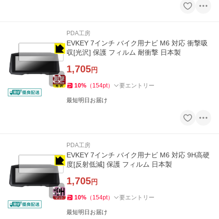
PDA工房
EVKEY 7インチ バイク用ナビ M6 対応 衝撃吸
収[光沢] 保護 フィルム 耐衝撃 日本製
1,705
円
10
%
（
154
pt
）
要エントリー
最短明日お届け
PDA工房
EVKEY 7インチ バイク用ナビ M6 対応 9H高硬
度[反射低減] 保護 フィルム 日本製
1,705
円
10
%
（
154
pt
）
要エントリー
最短明日お届け