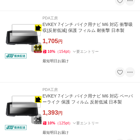
PDA工房
EVKEY 7インチ バイク用ナビ M6 対応 衝撃吸
収[反射低減] 保護 フィルム 耐衝撃 日本製
1,705
円
10
%
（
154
pt
）
要エントリー
最短明日お届け
PDA工房
EVKEY 7インチ バイク用ナビ M6 対応 ペーパ
ーライク 保護 フィルム 反射低減 日本製
1,393
円
10
%
（
125
pt
）
要エントリー
最短明日お届け