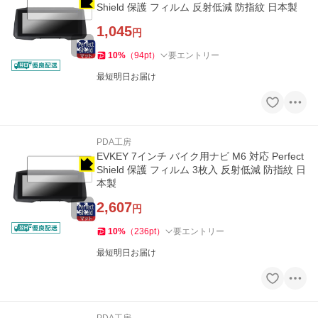
Shield 保護 フィルム 反射低減 防指紋 日本製
1,045
円
10
%
（
94
pt
）
要エントリー
最短明日お届け
PDA工房
EVKEY 7インチ バイク用ナビ M6 対応 Perfect
Shield 保護 フィルム 3枚入 反射低減 防指紋 日
本製
2,607
円
10
%
（
236
pt
）
要エントリー
最短明日お届け