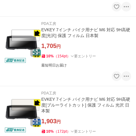
PDA工房
EVKEY 7インチ バイク用ナビ M6 対応 9H高硬
度[光沢] 保護 フィルム 日本製
1,705
円
10
%
（
154
pt
）
要エントリー
最短明日お届け
PDA工房
EVKEY 7インチ バイク用ナビ M6 対応 9H高硬
度[ブルーライトカット] 保護 フィルム 光沢 日
本製
1,903
円
10
%
（
172
pt
）
要エントリー