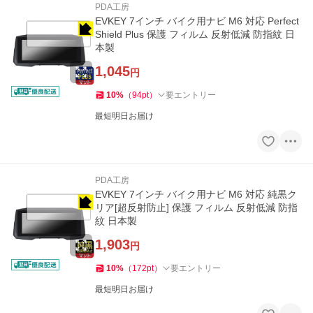
PDA工房
EVKEY 7インチ バイク用ナビ M6 対応 Perfect
Shield Plus 保護 フィルム 反射低減 防指紋 日
本製
1,045
円
10
%
（
94
pt
）
要エントリー
最短明日お届け
PDA工房
EVKEY 7インチ バイク用ナビ M6 対応 純黒ク
リア[超反射防止] 保護 フィルム 反射低減 防指
紋 日本製
1,903
円
10
%
（
172
pt
）
要エントリー
最短明日お届け