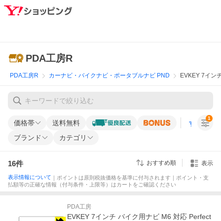
PDA工房R
PDA工房R
カーナビ・バイクナビ・ポータブルナビ PND
EVKEY 7イン
1
価格帯
送料無料
すべての条
ブランド
カテゴリ
16
件
おすすめ順
表示
表示情報について
｜ポイントは原則税抜価格を基準に付与されます｜ポイント・支
払額等の正確な情報（付与条件・上限等）はカートをご確認ください
PDA工房
EVKEY 7インチ バイク用ナビ M6 対応 Perfect