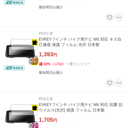
最短明日お届け
PDA工房
EVKEY 7インチ バイク用ナビ M6 対応 キズ自
己修復 保護 フィルム 光沢 日本製
1,393
円
10
%
（
125
pt
）
要エントリー
最短明日お届け
PDA工房
EVKEY 7インチ バイク用ナビ M6 対応 抗菌 抗
ウイルス[光沢] 保護 フィルム 日本製
1,705
円