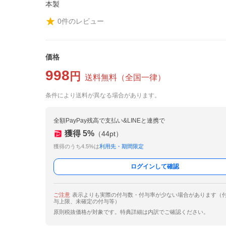
本製
0
件のレビュー
価格
998
円
送料無料
（
全国一律
）
条件により送料が異なる場合があります。
全額PayPay残高で支払い&LINEと連携で
獲得
5
%
（
44
pt）
獲得のうち4.5%は
利用先・期間限定
ログインして確認
ご注意
表示よりも実際の付与数・付与率が少ない場合があります（
与上限、未確定の付与等）
原則税抜価格が対象です。特典詳細は内訳でご確認ください。