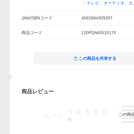
テレビ、オーディオ、カ
JAN/ISBNコード
4582684309397
商品
コード
120PDA60515170
この商品を共有する
商品
レビュー
5
-.--
4
この
商
3
2
-
件
1