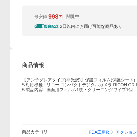
998
最安値
閲覧中
円
2日以内にお届け可能な商品あり
商品情報
【アンチグレアタイプ(非光沢)】保護フィルム(保護シート)
※対応機種 : リコー コンパクトデジタルカメラ RICOH GR
※製品内容 : 画面用フィルム1枚・クリーニングワイプ1個
商品
カテゴリ
PDA工房R
アクション