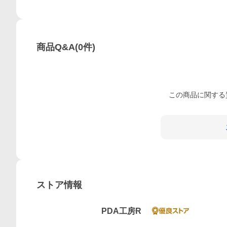
商品Q&A
(
0
件)
この
商品
に関する
ストア情報
PDA工房R