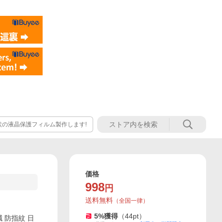
状の液晶保護フィルム製作します!
価格
998
円
送料無料
（
全国一律
）
5
%獲得
（
44
pt）
低減 防指紋 日