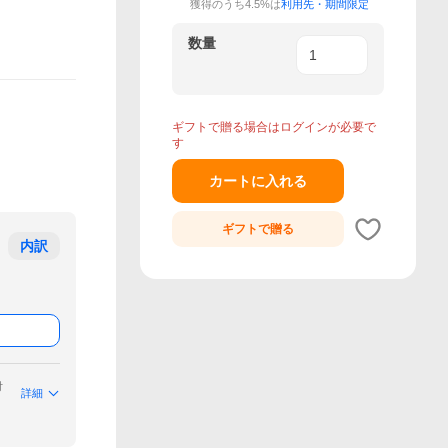
獲得のうち4.5%は
利用先・期間限定
数量
ギフトで贈る場合はログインが必要で
す
カートに入れる
ギフトで
贈る
内訳
付
詳細