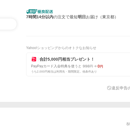
7時間14分以内
の注文で最短
明日
お届け（東京都）
Yahoo!ショッピングからのオトクなお知らせ
合計5,000円相当プレゼント！
998
0
PayPayカード入会特典を使うと
円
円
うち2,000円相当は利用先・期間限定。他条件あり
違反申告
8