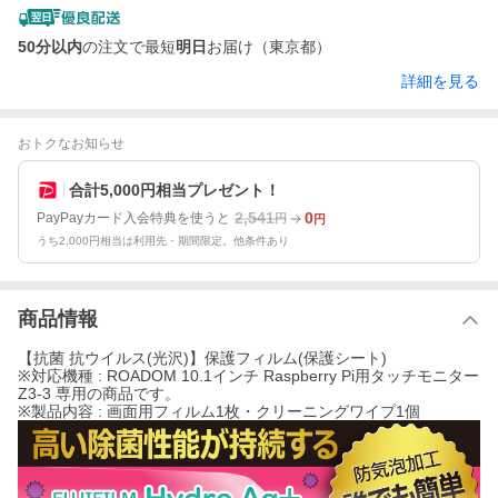
50分以内
の注文で最短
明日
お届け（東京都）
詳細を見る
おトクなお知らせ
合計5,000円相当プレゼント！
2,541
0
PayPayカード入会特典を使うと
円
円
うち2,000円相当は利用先・期間限定。他条件あり
商品情報
【抗菌 抗ウイルス(光沢)】保護フィルム(保護シート)
※対応機種 : ROADOM 10.1インチ Raspberry Pi用タッチモニター
Z3-3 専用の商品です。
※製品内容 : 画面用フィルム1枚・クリーニングワイプ1個