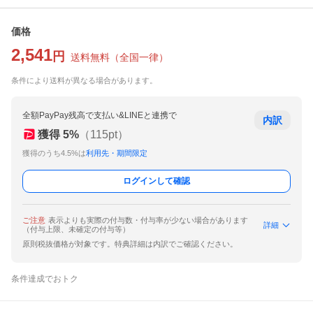
価格
2,541
円
送料無料
（
全国一律
）
条件により送料が異なる場合があります。
全額PayPay残高で支払い&LINEと連携で
内訳
獲得
5
%
（
115
pt）
獲得のうち4.5%は
利用先・期間限定
ログインして確認
ご注意
表示よりも実際の付与数・付与率が少ない場合があります
詳細
（付与上限、未確定の付与等）
原則税抜価格が対象です。特典詳細は内訳でご確認ください。
条件達成でおトク