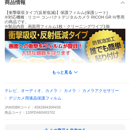
商品情報
【衝撃吸収タイプ(反射低減)】保護フィルム(保護シート)
※対応機種 : リコー コンパクトデジタルカメラ RICOH GR IV専用
の商品です。
※製品内容 : 画面用フィルム1枚・クリーニングワイプ1個
もっと見る
テレビ、オーディオ、カメラ
カメラ
カメラアクセサリー
デジカメ用液晶保護フィルム
JAN/ISBNコード：
4582684309458
商品
コード：
120PDA60493702