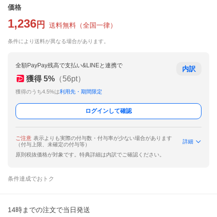
価格
1,236
円
送料無料
（
全国一律
）
条件により送料が異なる場合があります。
全額PayPay残高で支払い&LINEと連携で
内訳
獲得
5
%
（
56
pt）
獲得のうち4.5%は
利用先・期間限定
ログインして確認
ご注意
表示よりも実際の付与数・付与率が少ない場合があります
詳細
（付与上限、未確定の付与等）
原則税抜価格が対象です。特典詳細は内訳でご確認ください。
条件達成でおトク
14時までの注文で当日発送