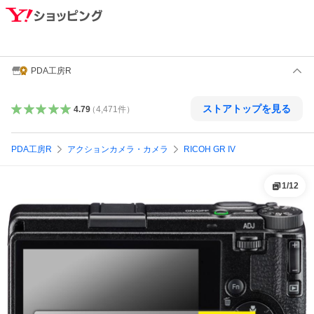
PDA工房R
ストアトップを見る
4.79
（
4,471
件
）
PDA工房R
アクションカメラ・カメラ
RICOH GR IV
1
/
12