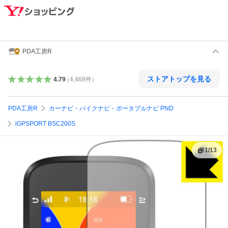
PDA工房R
ストアトップを見る
4.79
（
4,468
件
）
PDA工房R
カーナビ・バイクナビ・ポータブルナビ PND
iGPSPORT BSC200S
1
/
13