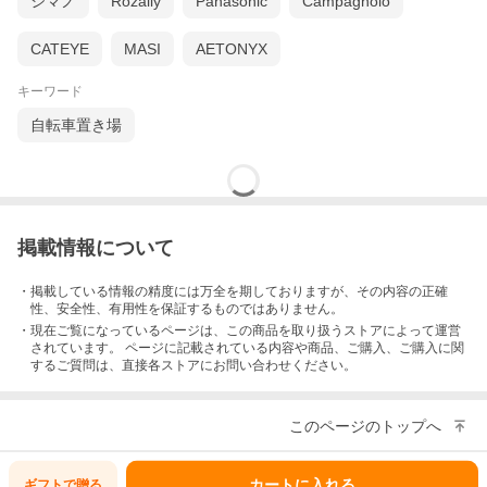
シマノ
Rozally
Panasonic
Campagnolo
CATEYE
MASI
AETONYX
キーワード
自転車置き場
掲載情報について
・掲載している情報の精度には万全を期しておりますが、その内容の正確
性、安全性、有用性を保証するものではありません。
・現在ご覧になっているページは、この
商品
を取り扱うストアによって運営
されています。 ページに記載されている内容
や商品、ご購入
、ご購入に関
するご質問は、直接各ストアにお問い合わせください。
このページのトップへ
カートに入れる
ギフトで
贈る