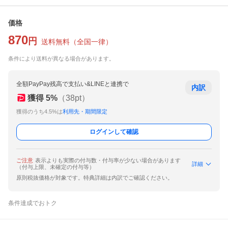
価格
870
円
送料無料
（
全国一律
）
条件により送料が異なる場合があります。
全額PayPay残高で支払い&LINEと連携で
内訳
獲得
5
%
（
38
pt）
獲得のうち4.5%は
利用先・期間限定
ログインして確認
ご注意
表示よりも実際の付与数・付与率が少ない場合があります
詳細
（付与上限、未確定の付与等）
原則税抜価格が対象です。特典詳細は内訳でご確認ください。
条件達成でおトク