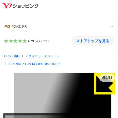
PDA工房R
ストアトップを見る
4.79
（
4,477
件
）
PDA工房R
アクセサリ・ガジェット
JAPANNEXT JN-MD-IPS105FHDPR
1
/
13