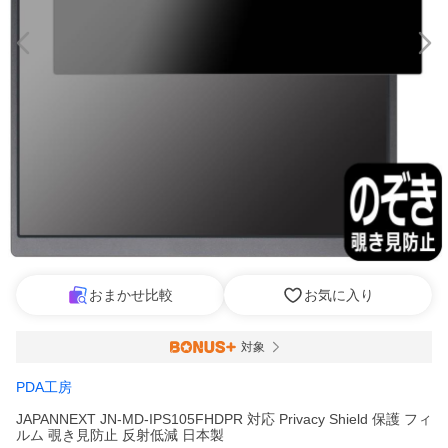
おまかせ比較
お気に入り
対象
PDA工房
JAPANNEXT JN-MD-IPS105FHDPR 対応 Privacy Shield 保護 フィ
ルム 覗き見防止 反射低減 日本製