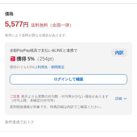
価格
5,577
円
送料無料
（
全国一律
）
条件により送料が異なる場合があります。
全額PayPay残高で支払い&LINEと連携で
内訳
獲得
5
%
（
254
pt）
獲得のうち4.5%は
利用先・期間限定
ログインして確認
ご注意
表示よりも実際の付与数・付与率が少ない場合があります
詳細
（付与上限、未確定の付与等）
原則税抜価格が対象です。特典詳細は内訳でご確認ください。
条件達成でおトク