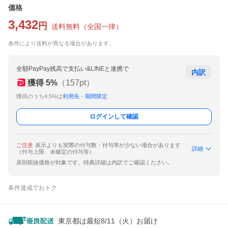
価格
3,432
円
送料無料
（
全国一律
）
条件により送料が異なる場合があります。
全額PayPay残高で支払い&LINEと連携で
内訳
獲得
5
%
（
157
pt）
獲得のうち4.5%は
利用先・期間限定
ログインして確認
ご注意
表示よりも実際の付与数・付与率が少ない場合があります
詳細
（付与上限、未確定の付与等）
原則税抜価格が対象です。特典詳細は内訳でご確認ください。
条件達成でおトク
東京都は最短8/11（火）お届け