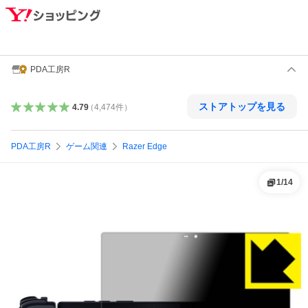
PDA工房R
ストアトップを見る
4.79
（
4,474
件
）
PDA工房R
ゲーム関連
Razer Edge
1
/
14