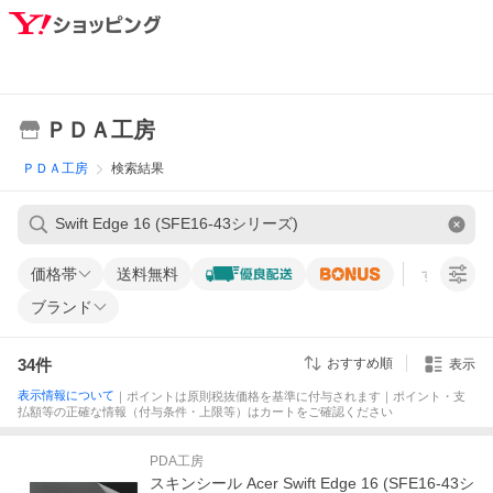
ＰＤＡ工房
ＰＤＡ工房
検索結果
価格帯
送料無料
すべての条
ブランド
34
件
おすすめ順
表示
表示情報について
｜ポイントは原則税抜価格を基準に付与されます｜ポイント・支
払額等の正確な情報（付与条件・上限等）はカートをご確認ください
PDA工房
スキンシール Acer Swift Edge 16 (SFE16-43シ