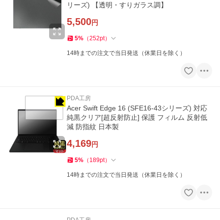
リーズ) 【透明・すりガラス調】
5,500
円
5
%
（
252
pt
）
14時までの注文で当日発送（休業日を除く）
PDA工房
Acer Swift Edge 16 (SFE16-43シリーズ) 対応
純黒クリア[超反射防止] 保護 フィルム 反射低
減 防指紋 日本製
4,169
円
5
%
（
189
pt
）
14時までの注文で当日発送（休業日を除く）