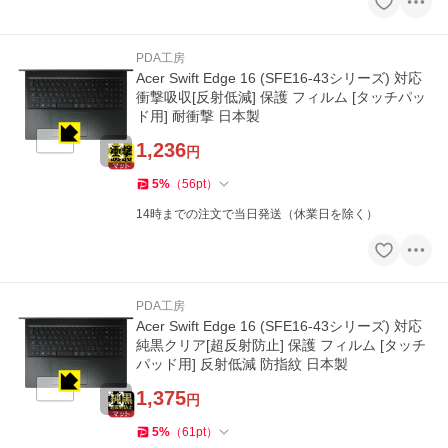
PDA工房
Acer Swift Edge 16 (SFE16-43シリーズ) 対応
衝撃吸収[反射低減] 保護 フィルム [タッチパッ
ド用] 耐衝撃 日本製
1,236
円
5
%
（
56
pt
）
14時までの注文で当日発送（休業日を除く）
PDA工房
Acer Swift Edge 16 (SFE16-43シリーズ) 対応
純黒クリア[超反射防止] 保護 フィルム [タッチ
パッド用] 反射低減 防指紋 日本製
1,375
円
5
%
（
61
pt
）