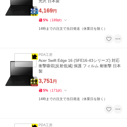
光沢 日本製
4,169
円
5
%
（
189
pt
）
14時までの注文で当日発送（休業日を除く）
PDA工房
Acer Swift Edge 16 (SFE16-43シリーズ) 対応
衝撃吸収[反射低減] 保護 フィルム 耐衝撃 日本
製
3,751
円
5
%
（
171
pt
）
14時までの注文で当日発送（休業日を除く）
PDA工房