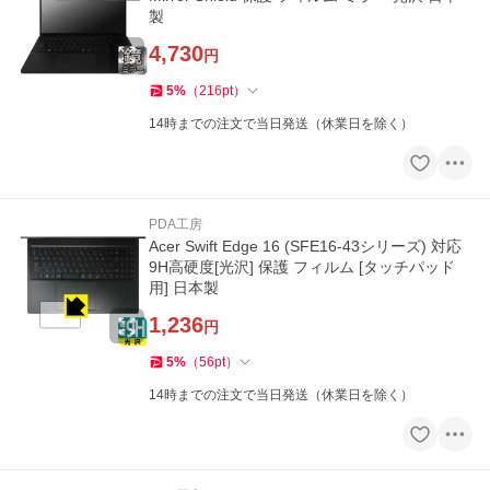
製
4,730
円
5
%
（
216
pt
）
14時までの注文で当日発送（休業日を除く）
PDA工房
Acer Swift Edge 16 (SFE16-43シリーズ) 対応
9H高硬度[光沢] 保護 フィルム [タッチパッド
用] 日本製
1,236
円
5
%
（
56
pt
）
14時までの注文で当日発送（休業日を除く）