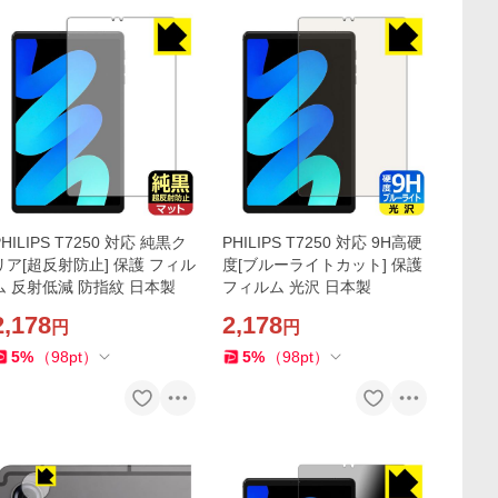
PHILIPS T7250 対応 純黒ク
PHILIPS T7250 対応 9H高硬
リア[超反射防止] 保護 フィル
度[ブルーライトカット] 保護
ム 反射低減 防指紋 日本製
フィルム 光沢 日本製
2,178
2,178
円
円
5
%
（
98
pt
）
5
%
（
98
pt
）