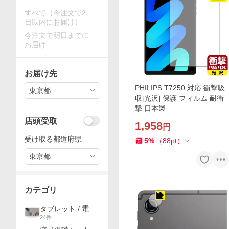
すべて（今注文で2
日以内にお届け）
今注文で明日までに
お届け
お届け先
PHILIPS T7250 対応 衝撃吸
東京都
収[光沢] 保護 フィルム 耐衝
撃 日本製
店頭受取
1,958
円
受け取る都道府県
5
%
（
88
pt
）
東京都
カテゴリ
タブレット / 電子
24
件
書籍端末 / ノート