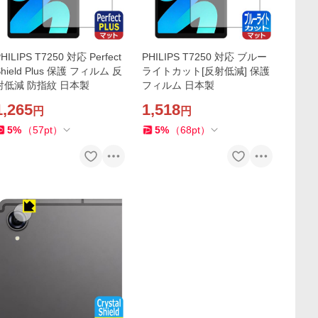
HILIPS T7250 対応 Perfect
PHILIPS T7250 対応 ブルー
Shield Plus 保護 フィルム 反
ライトカット[反射低減] 保護
射低減 防指紋 日本製
フィルム 日本製
1,265
1,518
円
円
5
%
（
57
pt
）
5
%
（
68
pt
）