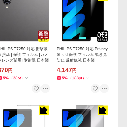
PHILIPS T7250 対応 衝撃吸
PHILIPS T7250 対応 Privacy
収[光沢] 保護 フィルム [カメ
Shield 保護 フィルム 覗き見
ラレンズ部用] 耐衝撃 日本製
防止 反射低減 日本製
870
4,147
円
円
5
%
（
38
pt
）
5
%
（
188
pt
）