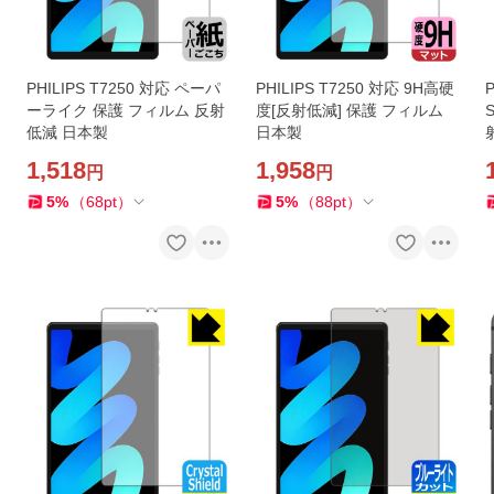
PHILIPS T7250 対応 ペーパ
PHILIPS T7250 対応 9H高硬
P
ーライク 保護 フィルム 反射
度[反射低減] 保護 フィルム
低減 日本製
日本製
1,518
1,958
円
円
5
%
（
68
pt
）
5
%
（
88
pt
）