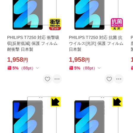
PHILIPS T7250 対応 衝撃吸
PHILIPS T7250 対応 抗菌 抗
収[反射低減] 保護 フィルム
ウイルス[光沢] 保護 フィルム
耐衝撃 日本製
日本製
1,958
1,958
円
円
5
%
（
88
pt
）
5
%
（
88
pt
）