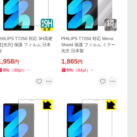
PHILIPS T7250 対応 9H高硬
PHILIPS T7250 対応 Mirror
度[光沢] 保護 フィルム 日本
Shield 保護 フィルム ミラー
製
光沢 日本製
1,958
1,865
円
円
5
%
（
88
pt
）
5
%
（
84
pt
）