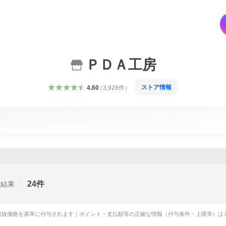
ＰＤＡ工房
ストア情報
4.60
（
3,928
件
）
24
件
索結果
税抜価格を基準に付与されます｜ポイント・支払額等の正確な情報（付与条件・上限等）は