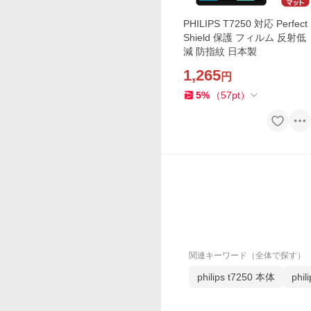
PHILIPS T7250 対応 Perfect
Shield 保護 フィルム 反射低
減 防指紋 日本製
1,265
円
5
%
（
57
pt
）
関連キーワード（全体で探す）
philips t7250 本体
phi