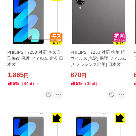
PHILIPS T7250 対応 キズ自
PHILIPS T7250 対応 抗菌 抗
己修復 保護 フィルム 光沢 日
ウイルス[光沢] 保護 フィルム
本製
[カメラレンズ部用] 日本製
1,865
870
円
円
5
%
（
84
pt
）
5
%
（
38
pt
）