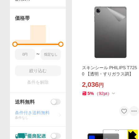
価格帯
〜
スキンシール PHILIPS T725
絞り込む
0 【透明・すりガラス調】
条件を解除
2,036
円
5
%
（
92
pt
）
送料無料
条件付き送料無料
条件なし