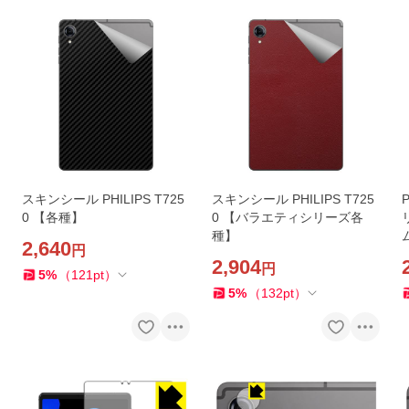
スキンシール PHILIPS T725
スキンシール PHILIPS T725
0 【各種】
0 【バラエティシリーズ各
種】
2,640
円
2,904
円
5
%
（
121
pt
）
5
%
（
132
pt
）