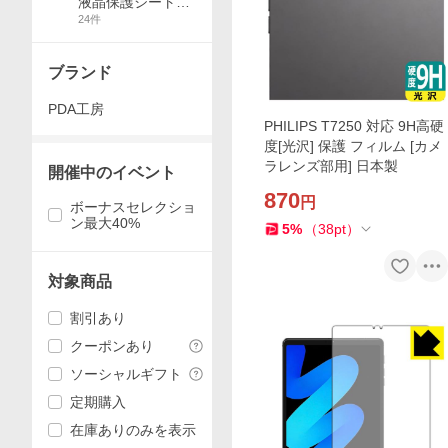
PC
液晶保護シート・
24
件
クリーナー
ブランド
PDA工房
PHILIPS T7250 対応 9H高硬
度[光沢] 保護 フィルム [カメ
ラレンズ部用] 日本製
開催中のイベント
870
円
ボーナスセレクショ
ン最大40%
5
%
（
38
pt
）
対象商品
割引あり
クーポンあり
ソーシャルギフト
定期購入
在庫ありのみを表示