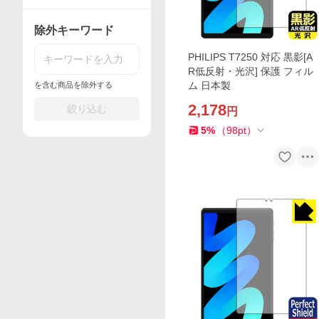
除外キーワード
PHILIPS T7250 対応 黒影[A
R低反射・光沢] 保護 フィル
ム 日本製
を含む商品を除外する
2,178
絞り込む
円
5
%
（
98
pt
）