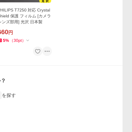
HILIPS T7250 対応 Crystal
Shield 保護 フィルム [カメラ
レンズ部用] 光沢 日本製
660
円
5
%
（
30
pt
）
か？
を探す