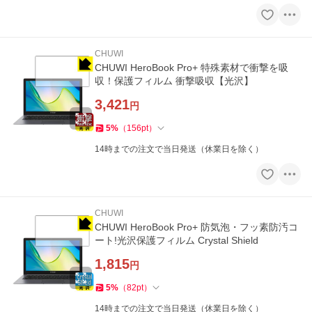
CHUWI
CHUWI HeroBook Pro+ 特殊素材で衝撃を吸
収！保護フィルム 衝撃吸収【光沢】
3,421
円
5
%
（
156
pt
）
14時までの注文で当日発送（休業日を除く）
CHUWI
CHUWI HeroBook Pro+ 防気泡・フッ素防汚コ
ート!光沢保護フィルム Crystal Shield
1,815
円
5
%
（
82
pt
）
14時までの注文で当日発送（休業日を除く）