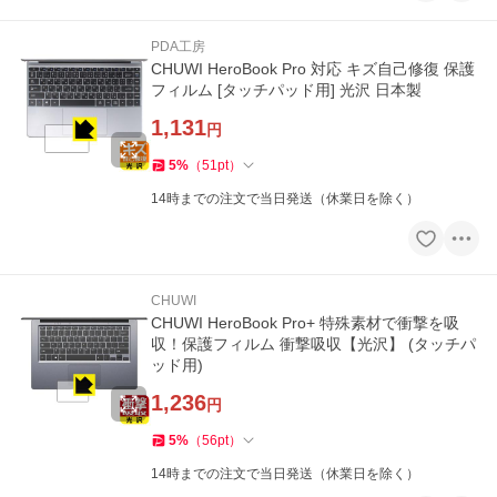
PDA工房
CHUWI HeroBook Pro 対応 キズ自己修復 保護
フィルム [タッチパッド用] 光沢 日本製
1,131
円
5
%
（
51
pt
）
14時までの注文で当日発送（休業日を除く）
CHUWI
CHUWI HeroBook Pro+ 特殊素材で衝撃を吸
収！保護フィルム 衝撃吸収【光沢】 (タッチパ
ッド用)
1,236
円
5
%
（
56
pt
）
14時までの注文で当日発送（休業日を除く）