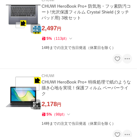
CHUWI
CHUWI HeroBook Pro+ 防気泡・フッ素防汚コ
ート!光沢保護フィルム Crystal Shield (タッチ
パッド用) 3枚セット
2,497
円
5
%
（
113
pt
）
14時までの注文で当日発送（休業日を除く）
CHUWI
CHUWI HeroBook Pro+ 特殊処理で紙のような
描き心地を実現！保護フィルム ペーパーライ
ク
2,178
円
5
%
（
98
pt
）
14時までの注文で当日発送（休業日を除く）