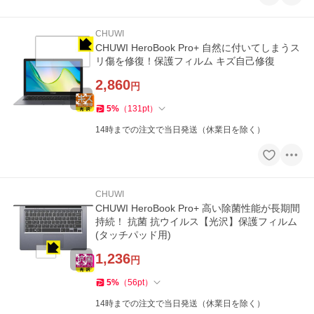
CHUWI
CHUWI HeroBook Pro+ 自然に付いてしまうス
リ傷を修復！保護フィルム キズ自己修復
2,860
円
5
%
（
131
pt
）
14時までの注文で当日発送（休業日を除く）
CHUWI
CHUWI HeroBook Pro+ 高い除菌性能が長期間
持続！ 抗菌 抗ウイルス【光沢】保護フィルム
(タッチパッド用)
1,236
円
5
%
（
56
pt
）
14時までの注文で当日発送（休業日を除く）