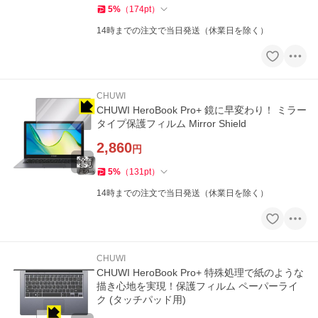
5
%
（
174
pt
）
14時までの注文で当日発送（休業日を除く）
CHUWI
CHUWI HeroBook Pro+ 鏡に早変わり！ ミラー
タイプ保護フィルム Mirror Shield
2,860
円
5
%
（
131
pt
）
14時までの注文で当日発送（休業日を除く）
CHUWI
CHUWI HeroBook Pro+ 特殊処理で紙のような
描き心地を実現！保護フィルム ペーパーライ
ク (タッチパッド用)