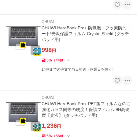
CHUWI
CHUWI HeroBook Pro+ 防気泡・フッ素防汚コ
ート!光沢保護フィルム Crystal Shield (タッチ
パッド用)
998
円
5
%
（
44
pt
）
14時までの注文で当日発送（休業日を除く）
CHUWI
CHUWI HeroBook Pro+ PET製フィルムなのに
強化ガラス同等の硬度！保護フィルム 9H高硬
度【光沢】 (タッチパッド用)
1,236
円
5
%
（
56
pt
）