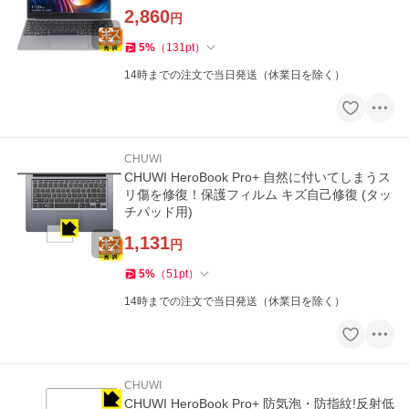
2,860
円
5
%
（
131
pt
）
14時までの注文で当日発送（休業日を除く）
CHUWI
CHUWI HeroBook Pro+ 自然に付いてしまうス
リ傷を修復！保護フィルム キズ自己修復 (タッ
チパッド用)
1,131
円
5
%
（
51
pt
）
14時までの注文で当日発送（休業日を除く）
CHUWI
CHUWI HeroBook Pro+ 防気泡・防指紋!反射低