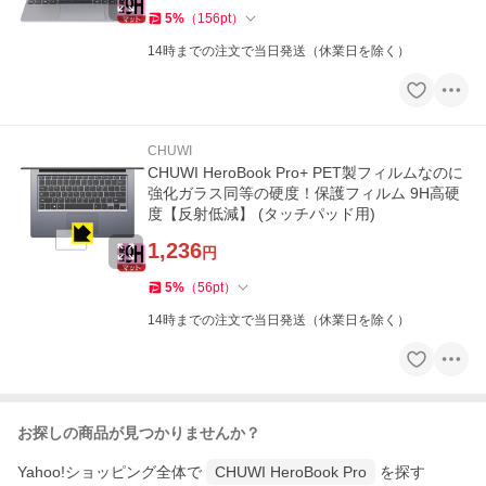
5
%
（
156
pt
）
14時までの注文で当日発送（休業日を除く）
CHUWI
CHUWI HeroBook Pro+ PET製フィルムなのに
強化ガラス同等の硬度！保護フィルム 9H高硬
度【反射低減】 (タッチパッド用)
1,236
円
5
%
（
56
pt
）
14時までの注文で当日発送（休業日を除く）
お探しの商品が見つかりませんか？
Yahoo!ショッピング全体で
CHUWI HeroBook Pro
を探す