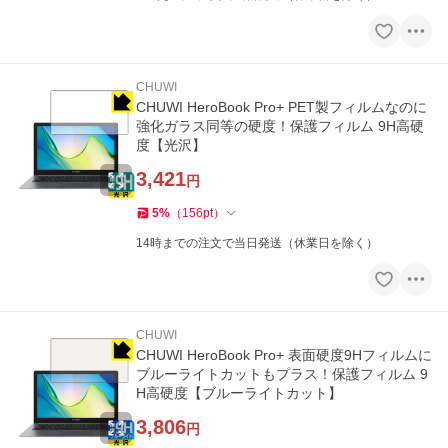
CHUWI
CHUWI HeroBook Pro+ PET製フィルムなのに
強化ガラス同等の硬度！保護フィルム 9H高硬
度【光沢】
3,421
円
5
%
（
156
pt
）
14時までの注文で当日発送（休業日を除く）
CHUWI
CHUWI HeroBook Pro+ 表面硬度9Hフィルムに
ブルーライトカットもプラス！保護フィルム 9
H高硬度【ブルーライトカット】
3,806
円