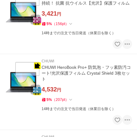
持続！ 抗菌 抗ウイルス【光沢】保護フィルム
3,421
円
5
%
（
156
pt
）
14時までの注文で当日発送（休業日を除く）
CHUWI
CHUWI HeroBook Pro+ 防気泡・フッ素防汚コ
ート!光沢保護フィルム Crystal Shield 3枚セッ
ト
4,532
円
5
%
（
207
pt
）
14時までの注文で当日発送（休業日を除く）