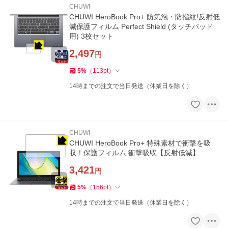
CHUWI
CHUWI HeroBook Pro+ 防気泡・防指紋!反射低
減保護フィルム Perfect Shield (タッチパッド
用) 3枚セット
2,497
円
5
%
（
113
pt
）
14時までの注文で当日発送（休業日を除く）
CHUWI
CHUWI HeroBook Pro+ 特殊素材で衝撃を吸
収！保護フィルム 衝撃吸収【反射低減】
3,421
円
5
%
（
156
pt
）
14時までの注文で当日発送（休業日を除く）