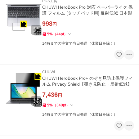
PDA工房
CHUWI HeroBook Pro 対応 ペーパーライク 保
護 フィルム [タッチパッド用] 反射低減 日本製
998
円
5
%
（
44
pt
）
14時までの注文で当日発送（休業日を除く）
CHUWI
CHUWI HeroBook Pro+ のぞき見防止保護フィ
ルム Privacy Shield【覗き見防止・反射低減】
7,436
円
5
%
（
340
pt
）
14時までの注文で当日発送（休業日を除く）