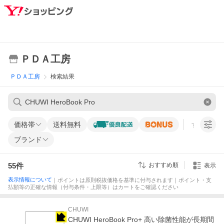
ＰＤＡ工房
ＰＤＡ工房
検索結果
価格帯
送料無料
すべての条
ブランド
55
件
おすすめ順
表示
表示情報について
｜ポイントは原則税抜価格を基準に付与されます｜ポイント・支
払額等の正確な情報（付与条件・上限等）はカートをご確認ください
CHUWI
CHUWI HeroBook Pro+ 高い除菌性能が長期間