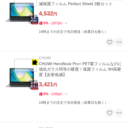
減保護フィルム Perfect Shield 3枚セット
4,532
円
5
%
（
207
pt
）
14時までの注文で当日発送（休業日を除く）
CHUWI
CHUWI HeroBook Pro+ PET製フィルムなのに
強化ガラス同等の硬度！保護フィルム 9H高硬
度【反射低減】
3,421
円
5
%
（
156
pt
）
14時までの注文で当日発送（休業日を除く）