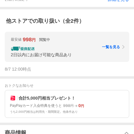
他ストアでの取り扱い（全
2
件）
998
最安値
閲覧中
円
一覧を見る
2日以内にお届け可能な商品あり
8/7 12:00
時点
おトクなお知らせ
合計5,000円相当プレゼント！
998
0
PayPayカード入会特典を使うと
円
円
うち2,000円相当は利用先・期間限定。他条件あり
商品情報