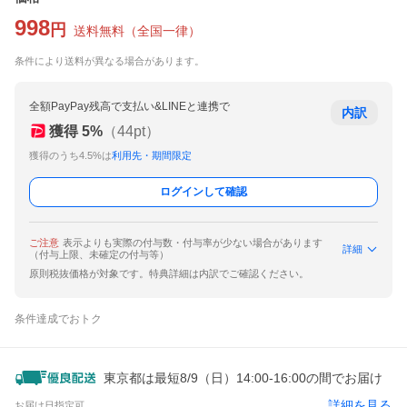
998
円
送料無料
（
全国一律
）
条件により送料が異なる場合があります。
全額PayPay残高で支払い&LINEと連携で
内訳
獲得
5
%
（
44
pt）
獲得のうち4.5%は
利用先・期間限定
ログインして確認
ご注意
表示よりも実際の付与数・付与率が少ない場合があります
詳細
（付与上限、未確定の付与等）
原則税抜価格が対象です。特典詳細は内訳でご確認ください。
条件達成でおトク
東京都は最短8/9（日）14:00-16:00の間でお届け
詳細を見る
お届け日指定可