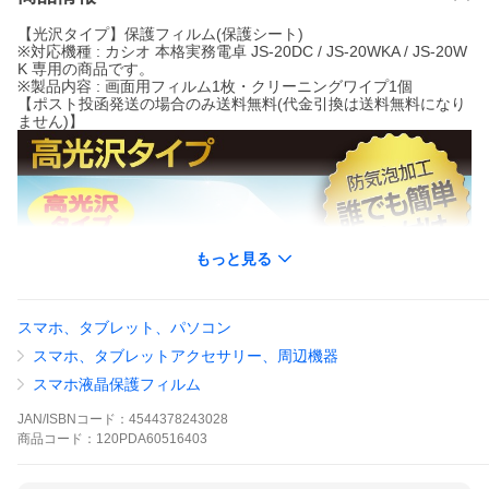
【光沢タイプ】保護フィルム(保護シート)
※対応機種 : カシオ 本格実務電卓 JS-20DC / JS-20WKA / JS-20W
K 専用の商品です。
※製品内容 : 画面用フィルム1枚・クリーニングワイプ1個
【ポスト投函発送の場合のみ送料無料(代金引換は送料無料になり
ません)】
もっと見る
スマホ、タブレット、パソコン
スマホ、タブレットアクセサリー、周辺機器
スマホ液晶保護フィルム
JAN/ISBNコード：
4544378243028
商品
コード：
120PDA60516403